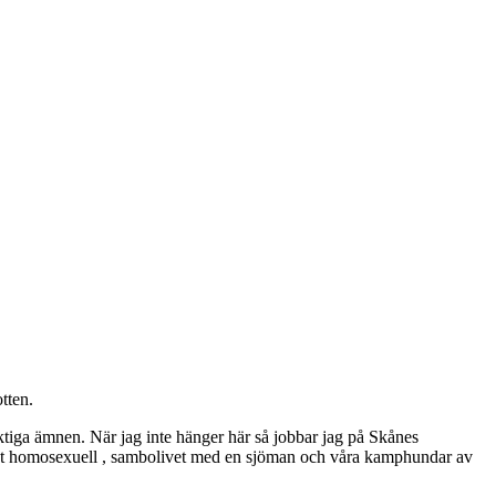
tten.
ktiga ämnen. När jag inte hänger här så jobbar jag på Skånes
ppet homosexuell , sambolivet med en sjöman och våra kamphundar av