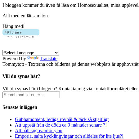
I bloggen kommer du även få läsa om Homosexualitet, mina upplevelser 
Allt med en lättsam ton.
Häng med!
Powered by
Translate
Tommytott - Texterna och bilderna på denna webbplats är upphovsrätts
Vill du synas här?
Vill du synas här i bloggen? Kontakta mig via kontaktformuläret eller
Senaste inläggen
Gubbamoment, rediga rövhål & tack så stjärtligt
Att uppstå från de döda ca 9 månader senare ?!
Att håll sig ovanför ytan
Emporia, salta kycklingvingar och alldeles för lite ljus?!