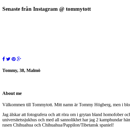
Senaste från Instagram @ tommytott
Tommy, 38, Malmö
About me
Välkommen till Tommytott. Mitt namn är Tommy Högberg, men i blogg
Jag älskar att fotografera och att röra om i grytan bland homofober o
universitetssjukhus och med all sannolikhet har jag 2 kamphundar hä
rasen Chihuahua och Chihuahua/Pappilon/Tibetansk spaniel!