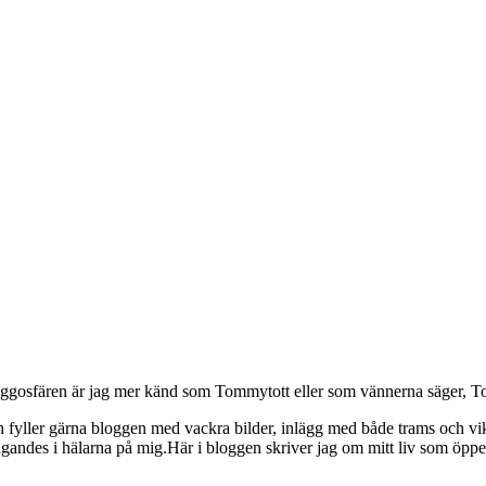
osfären är jag mer känd som Tommytott eller som vännerna säger, To
ch fyller gärna bloggen med vackra bilder, inlägg med både trams och vi
ngandes i hälarna på mig.Här i bloggen skriver jag om mitt liv som ö