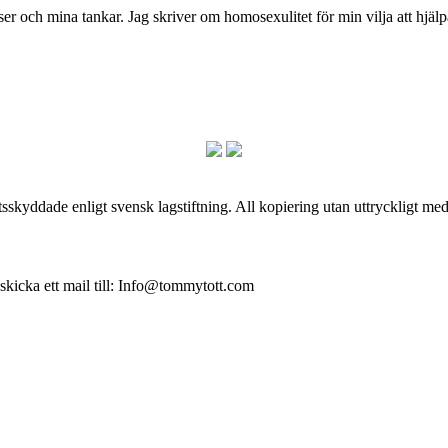
och mina tankar. Jag skriver om homosexulitet för min vilja att hjälpa
skyddade enligt svensk lagstiftning. All kopiering utan uttryckligt me
 skicka ett mail till: Info@tommytott.com