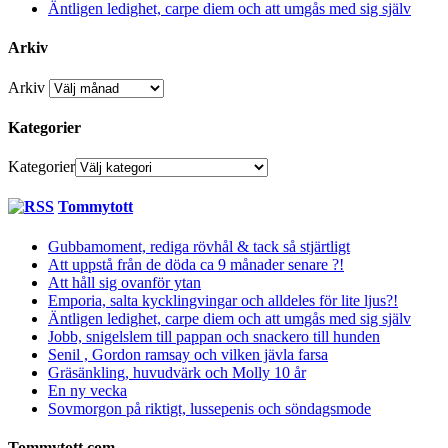
Äntligen ledighet, carpe diem och att umgås med sig själv
Arkiv
Arkiv
Kategorier
Kategorier
Tommytott
Gubbamoment, rediga rövhål & tack så stjärtligt
Att uppstå från de döda ca 9 månader senare ?!
Att håll sig ovanför ytan
Emporia, salta kycklingvingar och alldeles för lite ljus?!
Äntligen ledighet, carpe diem och att umgås med sig själv
Jobb, snigelslem till pappan och snackero till hunden
Senil , Gordon ramsay och vilken jävla farsa
Gräsänkling, huvudvärk och Molly 10 år
En ny vecka
Sovmorgon på riktigt, lussepenis och söndagsmode
Tommytott.com