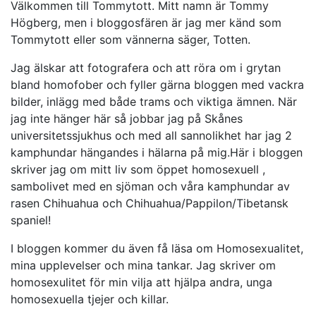
Välkommen till Tommytott. Mitt namn är Tommy
Högberg, men i bloggosfären är jag mer känd som
Tommytott eller som vännerna säger, Totten.
Jag älskar att fotografera och att röra om i grytan
bland homofober och fyller gärna bloggen med vackra
bilder, inlägg med både trams och viktiga ämnen. När
jag inte hänger här så jobbar jag på Skånes
universitetssjukhus och med all sannolikhet har jag 2
kamphundar hängandes i hälarna på mig.Här i bloggen
skriver jag om mitt liv som öppet homosexuell ,
sambolivet med en sjöman och våra kamphundar av
rasen Chihuahua och Chihuahua/Pappilon/Tibetansk
spaniel!
I bloggen kommer du även få läsa om Homosexualitet,
mina upplevelser och mina tankar. Jag skriver om
homosexulitet för min vilja att hjälpa andra, unga
homosexuella tjejer och killar.