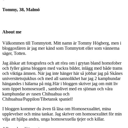
Tommy, 38, Malmö
About me
Välkommen till Tommytott. Mitt namn är Tommy Högberg, men i
bloggosfären är jag mer känd som Tommytott eller som vännerna
säger, Totten.
Jag älskar att fotografera och att röra om i grytan bland homofober
och fyller gärna bloggen med vackra bilder, inlägg med både trams
och viktiga ämnen. När jag inte hänger här så jobbar jag på Skånes
universitetssjukhus och med all sannolikhet har jag 2 kamphundar
hängandes i hälarna på mig.Här i bloggen skriver jag om mitt liv
som öppet homosexuell , sambolivet med en sjöman och våra
kamphundar av rasen Chihuahua och
Chihuahua/Pappilon/Tibetansk spaniel!
I bloggen kommer du även få läsa om Homosexualitet, mina
upplevelser och mina tankar. Jag skriver om homosexulitet för min
vilja att hjälpa andra, unga homosexuella tjejer och killar.