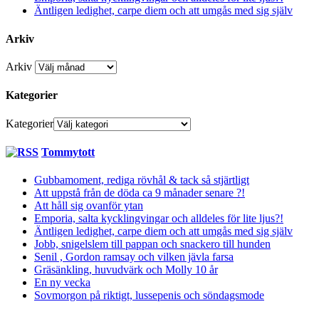
Äntligen ledighet, carpe diem och att umgås med sig själv
Arkiv
Arkiv
Kategorier
Kategorier
Tommytott
Gubbamoment, rediga rövhål & tack så stjärtligt
Att uppstå från de döda ca 9 månader senare ?!
Att håll sig ovanför ytan
Emporia, salta kycklingvingar och alldeles för lite ljus?!
Äntligen ledighet, carpe diem och att umgås med sig själv
Jobb, snigelslem till pappan och snackero till hunden
Senil , Gordon ramsay och vilken jävla farsa
Gräsänkling, huvudvärk och Molly 10 år
En ny vecka
Sovmorgon på riktigt, lussepenis och söndagsmode