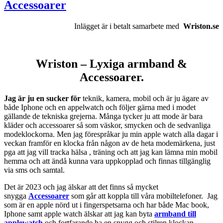
Accessoarer
Inlägget är i betalt samarbete med
Wriston.se
Wriston – Lyxiga armband &
Accessoarer.
Jag är ju en sucker för
teknik, kamera, mobil och är ju ägare av
både Iphone och en appelwatch och följer gärna med i modet
gällande de tekniska grejerna. Många tycker ju att mode är bara
kläder och accessoarer så som väskor, smycken och de sedvanliga
modeklockorna. Men jag förespråkar ju min apple watch alla dagar i
veckan framför en klocka från någon av de heta modemärkena, just
pga att jag vill tracka hälsa , träning och att jag kan lämna min mobil
hemma och att ändå kunna vara uppkopplad och finnas tillgänglig
via sms och samtal.
Det är 2023 och jag älskar att det finns så mycket
snygga
Accessoarer
som går att koppla till våra mobiltelefoner. Jag
som är en apple nörd ut i fingerspetsarna och har både Mac book,
Iphone samt apple watch älskar att jag kan byta
armband till
applewatch
och fortfarande ha en snygg och stilren klockan