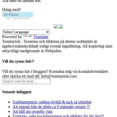
Allt med en lättsam ton.
Häng med!
Powered by
Translate
Tommytott - Texterna och bilderna på denna webbplats är
upphovsrättsskyddade enligt svensk lagstiftning. All kopiering utan
uttryckligt medgivande är förbjuden.
Vill du synas här?
Vill du synas här i bloggen? Kontakta mig via kontaktformuläret
eller skicka ett mail till: Info@tommytott.com
Senaste inläggen
Gubbamoment, rediga rövhål & tack så stjärtligt
Att uppstå från de döda ca 9 månader senare ?!
Att håll sig ovanför ytan
Emporia, salta kycklingvingar och alldeles för lite ljus?!