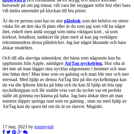
beroende på om jag tränar, vill vara lite snyggare inför fest eller bara
vill ändra utseendet på klockan till bra priser.
Är du en person som har en stor
plånbok
som det behövs en större
väska för att den ska få plats eller är du som jag som vill ha något
litet, enkelt men ändå snyggt som mina viktigast kort , så som
körkort, betalkort, tankkort får plats med så kan jag verkligen
rekommendera dessa plånböcker. Jag har något liknande och bara
älskar modellen.
Och till alla slarviga människor, det bästa som någonsin kan ha
uppfunnits från Apple, nämligen
AirTag nyckelring
.
Hur ofta är
det inte att man lägger sina nycklar någonstans i hemmet och man
inte hittar den? Man letar som en galning och man blir mer och mer
stressad. Med hjälp av denna AirTag fäst på din nyckelknippa kan
du via din Iphone klicka på hitta och du kan få hjälp att leta upp
nyckelknippan och får snabbt veta vart du tyckte var ett perfekt
ställe att gömma nycklarna på haha. Jag bara älskar iden att man
numera slipper springa runt som en galning , utan nu med hjälp av
AirTag kan du spara tid om du är en slarver. Magiskt.
17 maj, 2023 by
tommytott