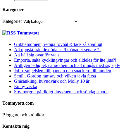
Kategorier
Kategorier
Tommytott
Gubbamoment, rediga rövhål & tack så stjärtligt
Att uppstå från de döda ca 9 månader senare ?!
Att håll sig ovanför ytan
Emporia, salta kycklingvingar och alldeles för lite ljus?!
Äntligen ledighet, carpe diem och att umgås med sig själv
Jobb, snigelslem till pappan och snackero till hunden
Senil , Gordon ramsay och vilken jävla farsa
Gräsänkling, huvudvärk och Molly 10 år
En ny vecka
Sovmorgon på riktigt, lussepenis och söndagsmode
Tommytott.com
Bloggare och krönikör.
Kontakta mig