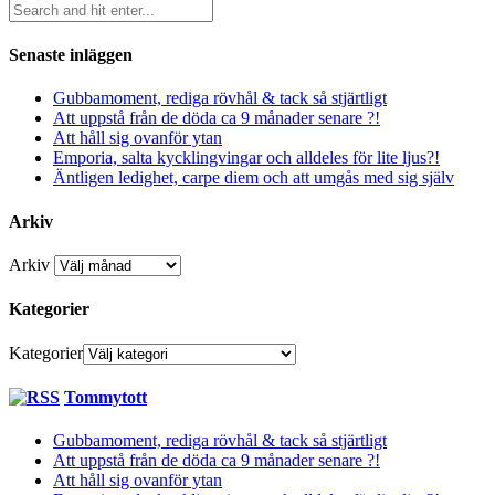
Senaste inläggen
Gubbamoment, rediga rövhål & tack så stjärtligt
Att uppstå från de döda ca 9 månader senare ?!
Att håll sig ovanför ytan
Emporia, salta kycklingvingar och alldeles för lite ljus?!
Äntligen ledighet, carpe diem och att umgås med sig själv
Arkiv
Arkiv
Kategorier
Kategorier
Tommytott
Gubbamoment, rediga rövhål & tack så stjärtligt
Att uppstå från de döda ca 9 månader senare ?!
Att håll sig ovanför ytan