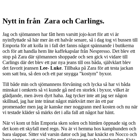
Nytt in från Zara och Carlings.
Jag och sjömannen har fått hem varsitt jojo-kort för att vi är
nyinflyttade så här mer än ett halvår senare, så i dag tog vi bussen till
Emporia för att kolla in i fall det fanns något spännande i butikerna
och för att handla hem lite kaffekapslar från Nespresso. Det blev ett
stop på Zara där sjömannen shoppade och sen gick vi vidare till
Carlings där det blev ett par nya jeans till oss båda, självklart blev
det favorit jeansen
Lee- Luke
. Tillbaka på Zara för att testa jackan
som satt bra, så den och ett par snygga ”kostym” byxor.
Till både min och sjömannens förvåning och lycka så har vi båda
minskat i omkrets så vi kunde gå ned en storlek i byxor, vilket är
glädjande, men även dyrt haha. Jag tycker inte att jag ser någon
skillnad, jag har inte tränat något märkvärt mer än ett par
promenader men jag är kanske mer noggrann med kosten och nu när
vi testade kläder så märks det i alla fall att något har hänt.
När vi kom ut från Emporia sken solen och himlen öppnade sig och
det kom ett skyfall med regn. Nu är vi hemma hos kamphunden och
bara slappar. Sitter vid varsin dator och jag har knäckt en Nocco och
bara njuter av att vara ledig med sjömannen och kamphunden. Sista