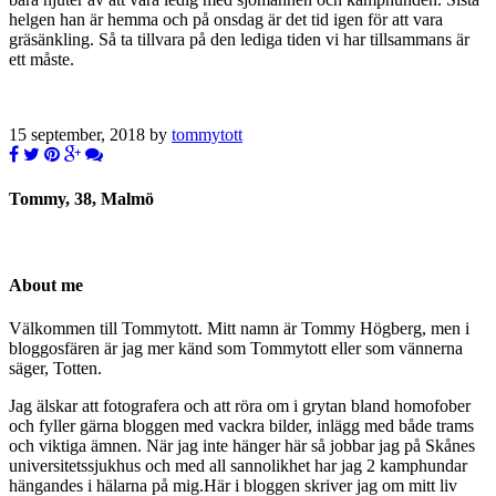
helgen han är hemma och på onsdag är det tid igen för att vara
gräsänkling. Så ta tillvara på den lediga tiden vi har tillsammans är
ett måste.
15 september, 2018 by
tommytott
Tommy, 38, Malmö
About me
Välkommen till Tommytott. Mitt namn är Tommy Högberg, men i
bloggosfären är jag mer känd som Tommytott eller som vännerna
säger, Totten.
Jag älskar att fotografera och att röra om i grytan bland homofober
och fyller gärna bloggen med vackra bilder, inlägg med både trams
och viktiga ämnen. När jag inte hänger här så jobbar jag på Skånes
universitetssjukhus och med all sannolikhet har jag 2 kamphundar
hängandes i hälarna på mig.Här i bloggen skriver jag om mitt liv