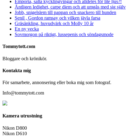
Emporia, salta kycklingvingar och alldeles för lite ljus?!
Äntligen ledighet, carpe diem och att umgås med sig själv
Jobb, snigelslem till pappan och snackero till hunden
Senil , Gordon ramsay och vilken jävla farsa
Gräsänkling, huvudvärk och Molly 10 år
En ny vecka
Sovmorgon på riktigt, lussepenis och söndagsmode
Tommytott.com
Bloggare och krönikör.
Kontakta mig
För samarbete, annonsering eller boka mig som fotograf.
Info@tommytott.com
Kamera utrustning
Nikon D800
Nikon D610