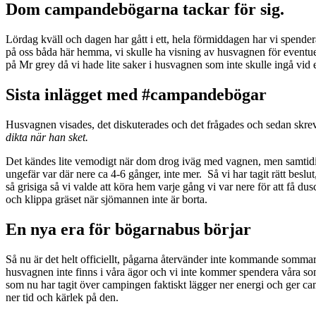
Dom campandebögarna tackar för sig.
Lördag kväll och dagen har gått i ett, hela förmiddagen har vi spendera
på oss båda här hemma, vi skulle ha visning av husvagnen för eventue
på Mr grey då vi hade lite saker i husvagnen som inte skulle ingå vid 
Sista inlägget med #campandebögar
Husvagnen visades, det diskuterades och det frågades och sedan skre
dikta när han sket.
Det kändes lite vemodigt när dom drog iväg med vagnen, men samtidig
ungefär var där nere ca 4-6 gånger, inte mer. Så vi har tagit rätt besl
så grisiga så vi valde att köra hem varje gång vi var nere för att få d
och klippa gräset när sjömannen inte är borta.
En nya era för bögarnabus börjar
Så nu är det helt officiellt, pågarna återvänder inte kommande somma
husvagnen inte finns i våra ägor och vi inte kommer spendera våra somr
som nu har tagit över campingen faktiskt lägger ner energi och ger cam
ner tid och kärlek på den.