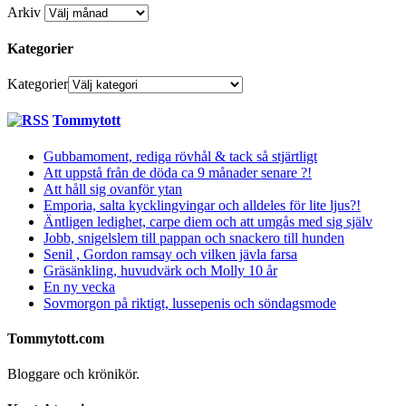
Arkiv
Kategorier
Kategorier
Tommytott
Gubbamoment, rediga rövhål & tack så stjärtligt
Att uppstå från de döda ca 9 månader senare ?!
Att håll sig ovanför ytan
Emporia, salta kycklingvingar och alldeles för lite ljus?!
Äntligen ledighet, carpe diem och att umgås med sig själv
Jobb, snigelslem till pappan och snackero till hunden
Senil , Gordon ramsay och vilken jävla farsa
Gräsänkling, huvudvärk och Molly 10 år
En ny vecka
Sovmorgon på riktigt, lussepenis och söndagsmode
Tommytott.com
Bloggare och krönikör.