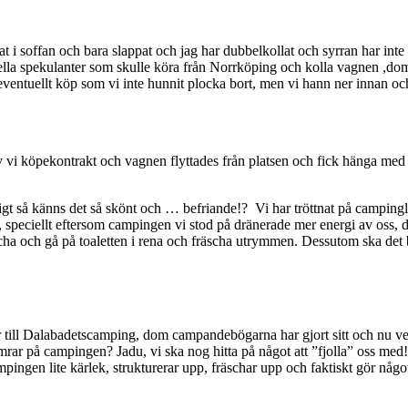
t i soffan och bara slappat och jag har dubbelkollat och syrran har inte 
lla spekulanter som skulle köra från Norrköping och kolla vagnen ,dom k
eventuellt köp som vi inte hunnit plocka bort, men vi hann ner innan och
v vi köpekontrakt och vagnen flyttades från platsen och fick hänga m
t så känns det så skönt och … befriande!? Vi har tröttnat på campingli
ut, speciellt eftersom campingen vi stod på dränerade mer energi av oss,
uscha och gå på toaletten i rena och fräscha utrymmen. Dessutom ska det b
r till Dalabadetscamping, dom campandebögarna har gjort sitt och nu v
ar på campingen? Jadu, vi ska nog hitta på något att ”fjolla” oss med! 
pingen lite kärlek, strukturerar upp, fräschar upp och faktiskt gör någo