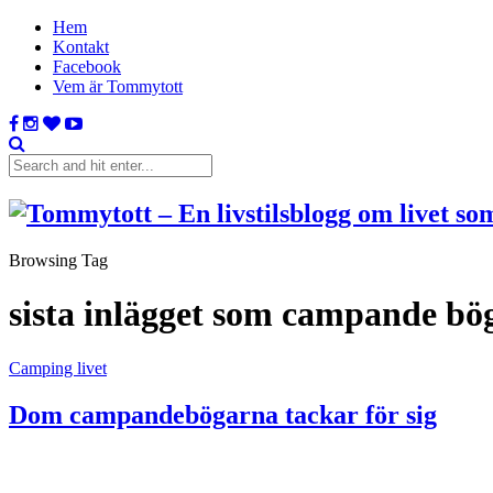
Hem
Kontakt
Facebook
Vem är Tommytott
Browsing Tag
sista inlägget som campande bö
Camping livet
Dom campandebögarna tackar för sig