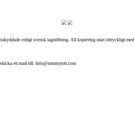
skyddade enligt svensk lagstiftning. All kopiering utan uttryckligt me
 skicka ett mail till: Info@tommytott.com