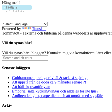
Häng med!
Powered by
Translate
Tommytott - Texterna och bilderna på denna webbplats är upphovsrätts
Vill du synas här?
Vill du synas här i bloggen? Kontakta mig via kontaktformuläret eller
Senaste inläggen
Gubbamoment, rediga rövhål & tack så stjärtligt
Att uppstå från de döda ca 9 månader senare ?!
Att håll sig ovanför ytan
Emporia, salta kycklingvingar och alldeles för lite ljus?!
Äntligen ledighet, carpe diem och att umgås med sig själv
Arkiv