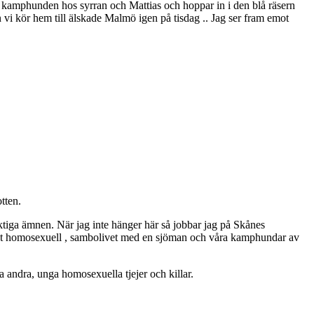
 vi kamphunden hos syrran och Mattias och hoppar in i den blå räsern
vi kör hem till älskade Malmö igen på tisdag .. Jag ser fram emot
tten.
ktiga ämnen. När jag inte hänger här så jobbar jag på Skånes
ppet homosexuell , sambolivet med en sjöman och våra kamphundar av
 andra, unga homosexuella tjejer och killar.