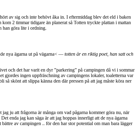
hört av sig och inte behövt åka in. I eftermiddag blev det eld i baken
om 2 timmar tidigare än planerat så Totten tryckte plattan i mattan
 han göra lite i ordning.
ed de nya ägarna ut på vägarna< —
totten är en riktig poet, han satt och
vet och det har varit en dyr ”parkering” på campingen då vi i sommar
 det gjordes ingen uppfräschning av campingens lokaler, toaletterna var
li så skönt att slippa känna den där pressen på att jag måste köra ner
et jag ju att frågorna är många om vad pågarna kommer göra nu, när
Det enda jag kan säga är att jag hoppas innerligt att de nya ägarna
t bättre av campingen .. för den har stor potential om man bara lägger