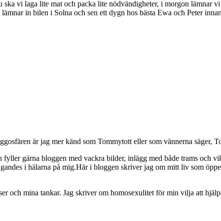
a. Nu ska vi laga lite mat och packa lite nödvändigheter, i morgon lämnar
ämnar in bilen i Solna och sen ett dygn hos bästa Ewa och Peter innan 
osfären är jag mer känd som Tommytott eller som vännerna säger, To
ch fyller gärna bloggen med vackra bilder, inlägg med både trams och vi
ngandes i hälarna på mig.Här i bloggen skriver jag om mitt liv som ö
och mina tankar. Jag skriver om homosexulitet för min vilja att hjälpa