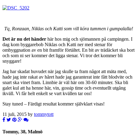
Tq, Ronzaan, Niklas och Katti som vill köra tummen i gumpalalla!
Det är nu det händer
här hos mig och sjömannen på campingen. I
dag kom byggarebob Niklas och Katti ner med stenar för
ombyggnation av en bit framför förtältet. En bit av trädäcket ska bort
och som ni ser kommer det ligga stenar. Vi tror det kommer bli
snyggare!
Jag har skadat huvudet när jag skulle ta fram något att mäta med,
hade jag inte rakat av håret hade jag garanterat inte fått blodvite och
snart ska vinet fram. Linnbie är väl här om 30-60 minuter. Ska bli
galet kul att ha henne här, vin, gossip time och eventuellt utgång
ikväll. Vi får helt enkelt se vart kvällen tar oss!
Stay tuned – Färdigt resultat kommer självklart visas!
11 juli, 2015 by
tommytott
Tommy, 38, Malmö