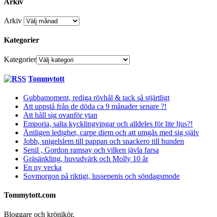
Arkiv
Arkiv
Kategorier
Kategorier
Tommytott
Gubbamoment, rediga rövhål & tack så stjärtligt
Att uppstå från de döda ca 9 månader senare ?!
Att håll sig ovanför ytan
Emporia, salta kycklingvingar och alldeles för lite ljus?!
Äntligen ledighet, carpe diem och att umgås med sig själv
Jobb, snigelslem till pappan och snackero till hunden
Senil , Gordon ramsay och vilken jävla farsa
Gräsänkling, huvudvärk och Molly 10 år
En ny vecka
Sovmorgon på riktigt, lussepenis och söndagsmode
Tommytott.com
Bloggare och krönikör.