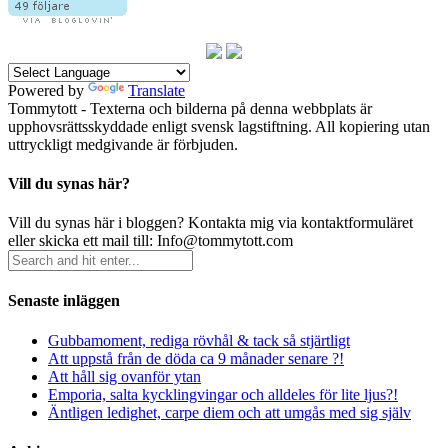
Powered by
Translate
Tommytott - Texterna och bilderna på denna webbplats är
upphovsrättsskyddade enligt svensk lagstiftning. All kopiering utan
uttryckligt medgivande är förbjuden.
Vill du synas här?
Vill du synas här i bloggen? Kontakta mig via kontaktformuläret
eller skicka ett mail till: Info@tommytott.com
Senaste inläggen
Gubbamoment, rediga rövhål & tack så stjärtligt
Att uppstå från de döda ca 9 månader senare ?!
Att håll sig ovanför ytan
Emporia, salta kycklingvingar och alldeles för lite ljus?!
Äntligen ledighet, carpe diem och att umgås med sig själv