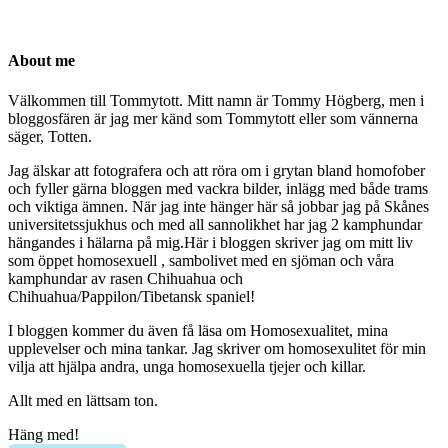
About me
Välkommen till Tommytott. Mitt namn är Tommy Högberg, men i
bloggosfären är jag mer känd som Tommytott eller som vännerna
säger, Totten.
Jag älskar att fotografera och att röra om i grytan bland homofober
och fyller gärna bloggen med vackra bilder, inlägg med både trams
och viktiga ämnen. När jag inte hänger här så jobbar jag på Skånes
universitetssjukhus och med all sannolikhet har jag 2 kamphundar
hängandes i hälarna på mig.Här i bloggen skriver jag om mitt liv
som öppet homosexuell , sambolivet med en sjöman och våra
kamphundar av rasen Chihuahua och
Chihuahua/Pappilon/Tibetansk spaniel!
I bloggen kommer du även få läsa om Homosexualitet, mina
upplevelser och mina tankar. Jag skriver om homosexulitet för min
vilja att hjälpa andra, unga homosexuella tjejer och killar.
Allt med en lättsam ton.
Häng med!