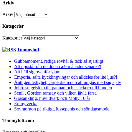
Arkiv
Arkiv
Kategorier
Kategorier
Tommytott
Gubbamoment, rediga rövhål & tack så stjärtligt
Att uppstå från de döda ca 9 månader senare ?!
Att håll sig ovanför ytan
Emporia, salta kycklingvingar och alldeles för lite ljus?!
Äntligen ledighet, carpe diem och att umgås med sig själv
Jobb, snigelslem till pappan och snackero till hunden
Senil , Gordon ramsay och vilken jävla farsa
Gräsänkling, huvudvärk och Molly 10 år
En ny vecka
Sovmorgon på riktigt, lussepenis och söndagsmode
Tommytott.com