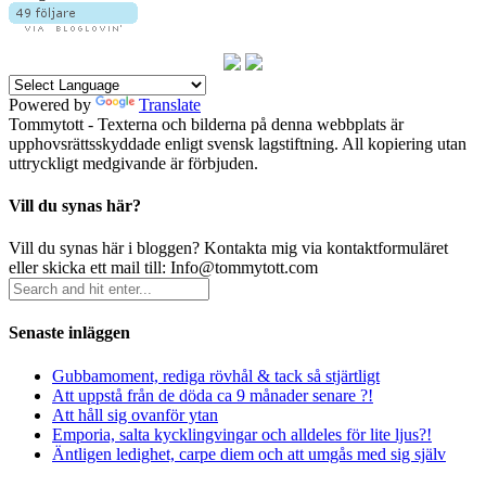
Powered by
Translate
Tommytott - Texterna och bilderna på denna webbplats är
upphovsrättsskyddade enligt svensk lagstiftning. All kopiering utan
uttryckligt medgivande är förbjuden.
Vill du synas här?
Vill du synas här i bloggen? Kontakta mig via kontaktformuläret
eller skicka ett mail till: Info@tommytott.com
Senaste inläggen
Gubbamoment, rediga rövhål & tack så stjärtligt
Att uppstå från de döda ca 9 månader senare ?!
Att håll sig ovanför ytan
Emporia, salta kycklingvingar och alldeles för lite ljus?!
Äntligen ledighet, carpe diem och att umgås med sig själv