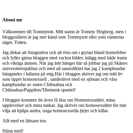
About me
Välkommen till Tommytott. Mitt namn är Tommy Högberg, men i
bloggosfären är jag mer känd som Tommytott eller som vännerna
säger, Totten.
Jag älskar att fotografera och att röra om i grytan bland homofober
och fyller gärna bloggen med vackra bilder, inlägg med både trams
och viktiga ämnen. När jag inte hänger här så jobbar jag på Skånes
universitetssjukhus och med all sannolikhet har jag 2 kamphundar
hängandes i hälarna på mig.Här i bloggen skriver jag om mitt liv
som öppet homosexuell , sambolivet med en sjöman och våra
kamphundar av rasen Chihuahua och
Chihuahua/Pappilon/Tibetansk spaniel!
I bloggen kommer du även få läsa om Homosexualitet, mina
upplevelser och mina tankar. Jag skriver om homosexulitet för min
vilja att hjälpa andra, unga homosexuella tjejer och killar.
Allt med en lättsam ton.
Häng med!