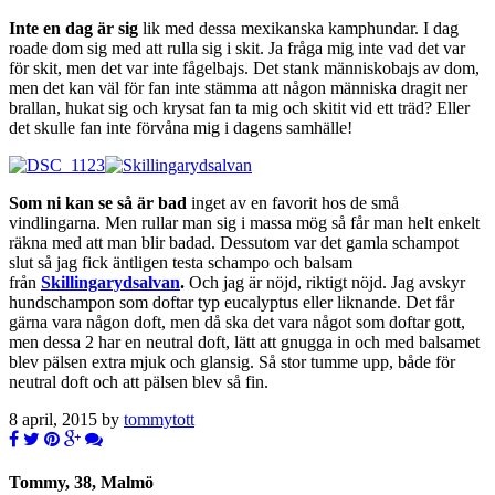
Inte en dag är sig
lik med dessa mexikanska kamphundar. I dag
roade dom sig med att rulla sig i skit. Ja fråga mig inte vad det var
för skit, men det var inte fågelbajs. Det stank människobajs av dom,
men det kan väl för fan inte stämma att någon människa dragit ner
brallan, hukat sig och krysat fan ta mig och skitit vid ett träd? Eller
det skulle fan inte förvåna mig i dagens samhälle!
Som ni kan se så är bad
inget av en favorit hos de små
vindlingarna. Men rullar man sig i massa mög så får man helt enkelt
räkna med att man blir badad. Dessutom var det gamla schampot
slut så jag fick äntligen testa schampo och balsam
från
Skillingarydsalvan
.
Och jag är nöjd, riktigt nöjd. Jag avskyr
hundschampon som doftar typ eucalyptus eller liknande. Det får
gärna vara någon doft, men då ska det vara något som doftar gott,
men dessa 2 har en neutral doft, lätt att gnugga in och med balsamet
blev pälsen extra mjuk och glansig. Så stor tumme upp, både för
neutral doft och att pälsen blev så fin.
8 april, 2015 by
tommytott
Tommy, 38, Malmö