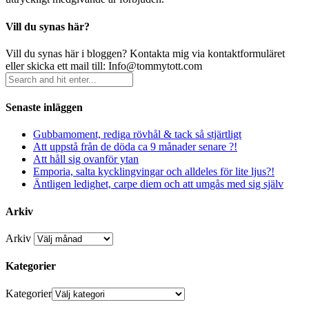
Vill du synas här?
Vill du synas här i bloggen? Kontakta mig via kontaktformuläret
eller skicka ett mail till: Info@tommytott.com
Senaste inläggen
Gubbamoment, rediga rövhål & tack så stjärtligt
Att uppstå från de döda ca 9 månader senare ?!
Att håll sig ovanför ytan
Emporia, salta kycklingvingar och alldeles för lite ljus?!
Äntligen ledighet, carpe diem och att umgås med sig själv
Arkiv
Arkiv
Kategorier
Kategorier