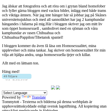
Jag älskar att fotografera och att röra om i grytan bland homofober
och fyller gärna bloggen med vackra bilder, inlägg med både trams
och viktiga ämnen. När jag inte hänger här så jobbar jag på Skånes
universitetssjukhus och med all sannolikhet har jag 2 kamphundar
hängandes i hälarna på mig.Här i bloggen skriver jag om mitt liv
som öppet homosexuell , sambolivet med en sjöman och våra
kamphundar av rasen Chihuahua och
Chihuahua/Pappilon/Tibetansk spaniel!
I bloggen kommer du även få läsa om Homosexualitet, mina
upplevelser och mina tankar. Jag skriver om homosexulitet för min
vilja att hjälpa andra, unga homosexuella tjejer och killar.
Allt med en lättsam ton.
Häng med!
Powered by
Translate
Tommytott - Texterna och bilderna på denna webbplats är
upphovsrättsskyddade enligt svensk lagstiftning. All kopiering utan
uttryckligt medgivande är förbjuden.