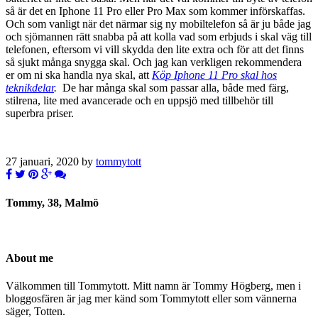
så är det en Iphone 11 Pro eller Pro Max som kommer införskaffas.
Och som vanligt när det närmar sig ny mobiltelefon så är ju både jag
och sjömannen rätt snabba på att kolla vad som erbjuds i skal väg till
telefonen, eftersom vi vill skydda den lite extra och för att det finns
så sjukt många snygga skal. Och jag kan verkligen rekommendera
er om ni ska handla nya skal, att
Köp Iphone 11 Pro skal hos
teknikdelar
.
De har många skal som passar alla, både med färg,
stilrena, lite med avancerade och en uppsjö med tillbehör till
superbra priser.
27 januari, 2020 by
tommytott
Tommy, 38, Malmö
About me
Välkommen till Tommytott. Mitt namn är Tommy Högberg, men i
bloggosfären är jag mer känd som Tommytott eller som vännerna
säger, Totten.