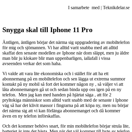
I samarbete med | Teknikdelar.se
Snygga skal till Iphone 11 Pro
Äntligen, äntligen börjar det närma sig uppgradering av mobiltelefon
för mig och sjömannen. Vi har alltid varit snabba med att alltid
skaffat den senaste modellen av Iphone när dom släppt, men ju äldre
man blir ju klokare blir man uppenbarligen, iallafall i vissa
avseenden verkar det som haha.
Vi valde att vara lite ekonomiska och i stället för att ha ett
abonnemang på en mobiltelefon och sen lägga ut extrema summor
kontakt på ny mobil så fort det kommer någon ny , så väljer vi att
låta abonnemangen gå ut och sedan binda upp oss igen på en ny
telefon. Men jag kan med handen på hjärtat säga , att för 2
pryltokiga människor som alltid varit snabb med de senaste i Iphone
väg så har det klivit massor i fingrarna på att köpa ny, men nu börjar
det närma sig att vi kan förlänga abonnemanget och då kommer
även en ny telefon införskaffas.
Och det kommer behövs snart, för min mobiltelefon börjar strula lite,
batteriet är inte det bästa. Men när det väl kommer till byte av telefon