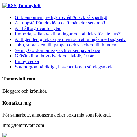
Tommytott
Gubbamoment, rediga rövhål & tack så stjärtligt
Att uppstå från de döda ca 9 månader senare ?!
Att håll sig ovanför ytan
Emporia, salta kycklingvingar och alldeles för lite ljus?!
Äntligen ledighet, carpe diem och att umgås med sig själv
Jobb, snigelslem till pappan och snackero till hunden
Senil , Gordon ramsay och vilken jävla farsa
Gräsänkling, huvudvärk och Molly 10 år
En ny vecka
Sovmorgon på riktigt, lussepenis och söndagsmode
Tommytott.com
Bloggare och krönikör.
Kontakta mig
För samarbete, annonsering eller boka mig som fotograf.
Info@tommytott.com