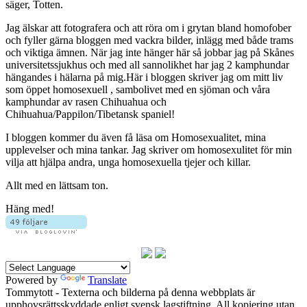
säger, Totten.
Jag älskar att fotografera och att röra om i grytan bland homofober
och fyller gärna bloggen med vackra bilder, inlägg med både trams
och viktiga ämnen. När jag inte hänger här så jobbar jag på Skånes
universitetssjukhus och med all sannolikhet har jag 2 kamphundar
hängandes i hälarna på mig.Här i bloggen skriver jag om mitt liv
som öppet homosexuell , sambolivet med en sjöman och våra
kamphundar av rasen Chihuahua och
Chihuahua/Pappilon/Tibetansk spaniel!
I bloggen kommer du även få läsa om Homosexualitet, mina
upplevelser och mina tankar. Jag skriver om homosexulitet för min
vilja att hjälpa andra, unga homosexuella tjejer och killar.
Allt med en lättsam ton.
Häng med!
Powered by
Translate
Tommytott - Texterna och bilderna på denna webbplats är
upphovsrättsskyddade enligt svensk lagstiftning. All kopiering utan