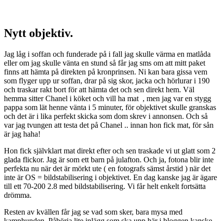
Nytt objektiv.
Jag låg i soffan och funderade på i fall jag skulle värma en matlåda
eller om jag skulle vänta en stund så får jag sms om att mitt paket
finns att hämta på direkten på kronprinsen. Ni kan bara gissa vem
som flyger upp ur soffan, drar på sig skor, jacka och hörlurar i 190
och traskar rakt bort för att hämta det och sen direkt hem. Väl
hemma sitter Chanel i köket och vill ha mat , men jag var en stygg
pappa som lät henne vänta i 5 minuter, för objektivet skulle granskas
och det är i lika perfekt skicka som dom skrev i annonsen. Och så
var jag tvungen att testa det på Chanel .. innan hon fick mat, för sån
är jag haha!
Hon fick självklart mat direkt efter och sen traskade vi ut glatt som 2
glada flickor. Jag är som ett barn på julafton. Och ja, fotona blir inte
perfekta nu när det är mörkt ute ( en fotografs sämst årstid ) när det
inte är OS = bildstabilisering i objektivet. En dag kanske jag är ägare
till ett 70-200 2.8 med bildstabilisering. Vi får helt enkelt fortsätta
drömma.
Resten av kvällen får jag se vad som sker, bara mysa med
kamphunden. Påbörja lite inlägg som ska upp här i bloggen kanske.