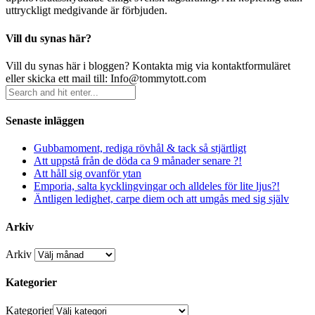
uttryckligt medgivande är förbjuden.
Vill du synas här?
Vill du synas här i bloggen? Kontakta mig via kontaktformuläret
eller skicka ett mail till: Info@tommytott.com
Senaste inläggen
Gubbamoment, rediga rövhål & tack så stjärtligt
Att uppstå från de döda ca 9 månader senare ?!
Att håll sig ovanför ytan
Emporia, salta kycklingvingar och alldeles för lite ljus?!
Äntligen ledighet, carpe diem och att umgås med sig själv
Arkiv
Arkiv
Kategorier
Kategorier