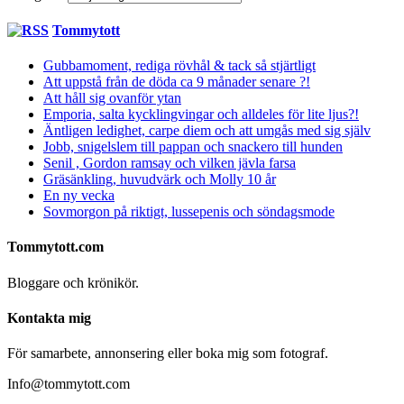
Tommytott
Gubbamoment, rediga rövhål & tack så stjärtligt
Att uppstå från de döda ca 9 månader senare ?!
Att håll sig ovanför ytan
Emporia, salta kycklingvingar och alldeles för lite ljus?!
Äntligen ledighet, carpe diem och att umgås med sig själv
Jobb, snigelslem till pappan och snackero till hunden
Senil , Gordon ramsay och vilken jävla farsa
Gräsänkling, huvudvärk och Molly 10 år
En ny vecka
Sovmorgon på riktigt, lussepenis och söndagsmode
Tommytott.com
Bloggare och krönikör.
Kontakta mig
För samarbete, annonsering eller boka mig som fotograf.
Info@tommytott.com