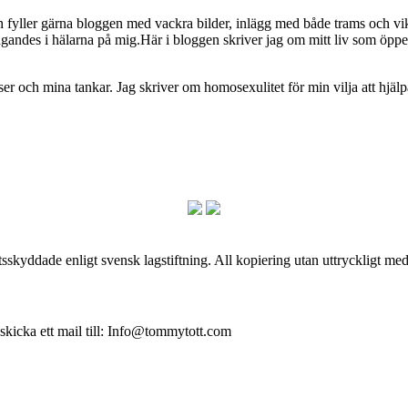
ch fyller gärna bloggen med vackra bilder, inlägg med både trams och vi
ngandes i hälarna på mig.Här i bloggen skriver jag om mitt liv som ö
och mina tankar. Jag skriver om homosexulitet för min vilja att hjälpa
skyddade enligt svensk lagstiftning. All kopiering utan uttryckligt me
 skicka ett mail till: Info@tommytott.com