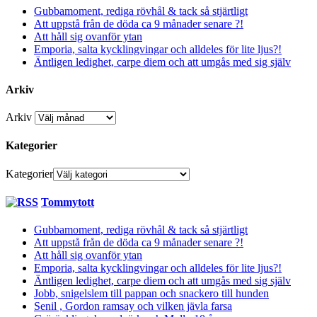
Gubbamoment, rediga rövhål & tack så stjärtligt
Att uppstå från de döda ca 9 månader senare ?!
Att håll sig ovanför ytan
Emporia, salta kycklingvingar och alldeles för lite ljus?!
Äntligen ledighet, carpe diem och att umgås med sig själv
Arkiv
Arkiv
Kategorier
Kategorier
Tommytott
Gubbamoment, rediga rövhål & tack så stjärtligt
Att uppstå från de döda ca 9 månader senare ?!
Att håll sig ovanför ytan
Emporia, salta kycklingvingar och alldeles för lite ljus?!
Äntligen ledighet, carpe diem och att umgås med sig själv
Jobb, snigelslem till pappan och snackero till hunden
Senil , Gordon ramsay och vilken jävla farsa