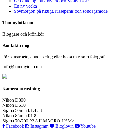
Gräsänkling, huvudvärk och Molly 10 år
En ny vecka
Sovmorgon på riktigt, lussepenis och söndagsmode
Tommytott.com
Bloggare och krönikör.
Kontakta mig
För samarbete, annonsering eller boka mig som fotograf.
Info@tommytott.com
Kamera utrustning
Nikon D800
Nikon D610
Sigma 50mm f/1.4 art
Nikon 85mm f/1.8
Sigma 70-200 f/2.8 II MACRO HSM>
Facebook
Instagram
Bloglovin
Youtube