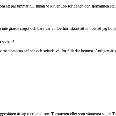
tt par timmar till. Innan vi kliver upp för dagen och sjömannen ställer 
nte gjorde något och bara var vi. Oerhört skönt att vi trots att jag börj
t so bad!
rnsmorsorna saftade och syltade väl för fullt där hemma. Äntligen är s
osfären är jag mer känd som Tommytott eller som vännerna säger, To