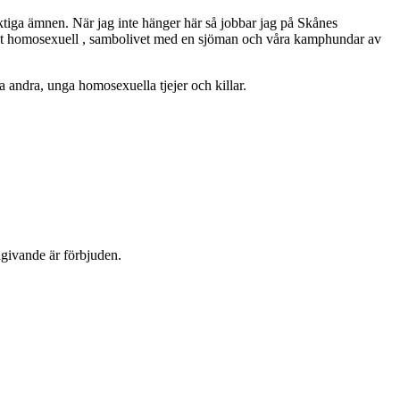
ktiga ämnen. När jag inte hänger här så jobbar jag på Skånes
ppet homosexuell , sambolivet med en sjöman och våra kamphundar av
 andra, unga homosexuella tjejer och killar.
dgivande är förbjuden.