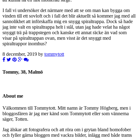
I fall vi undersöker det närmare med att se om man kan bygga om
vinden till ett sovloft och i fall det blir aktuellt så kommer jag med all
sannolikhet att införskaffa mig en snygg spiraltrappa. Dock så hade
jag inte valt en spiraltrappa helt i stål, utan jag hade velat ha något
snyggt trä på trappstegen och kanske ett annat räcke än vad som
visar på spiraltrappan ovan, men visst är det snyggt med
spiraltrappor inomhus?
8 december, 2019 by
tommytott
Tommy, 38, Malmö
About me
Välkommen till Tommytott. Mitt namn är Tommy Högberg, men i
bloggosfären är jag mer känd som Tommytott eller som vännerna
säger, Totten.
Jag älskar att fotografera och att röra om i grytan bland homofober
och fyller gärna bloggen med vackra bilder, inlägg med både trams