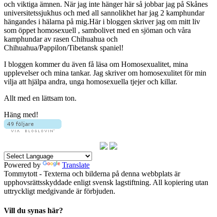
och viktiga ämnen. När jag inte hänger här så jobbar jag på Skånes
universitetssjukhus och med all sannolikhet har jag 2 kamphundar
hängandes i hälarna på mig.Här i bloggen skriver jag om mitt liv
som öppet homosexuell , sambolivet med en sjöman och våra
kamphundar av rasen Chihuahua och
Chihuahua/Pappilon/Tibetansk spaniel!
I bloggen kommer du även få läsa om Homosexualitet, mina
upplevelser och mina tankar. Jag skriver om homosexulitet för min
vilja att hjälpa andra, unga homosexuella tjejer och killar.
Allt med en lättsam ton.
Häng med!
Powered by
Translate
Tommytott - Texterna och bilderna på denna webbplats är
upphovsrättsskyddade enligt svensk lagstiftning. All kopiering utan
uttryckligt medgivande är förbjuden.
Vill du synas här?