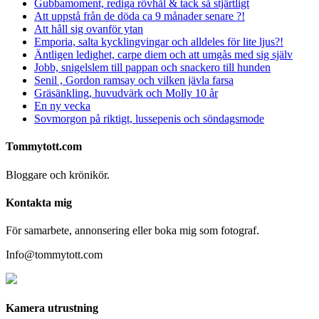
Gubbamoment, rediga rövhål & tack så stjärtligt
Att uppstå från de döda ca 9 månader senare ?!
Att håll sig ovanför ytan
Emporia, salta kycklingvingar och alldeles för lite ljus?!
Äntligen ledighet, carpe diem och att umgås med sig själv
Jobb, snigelslem till pappan och snackero till hunden
Senil , Gordon ramsay och vilken jävla farsa
Gräsänkling, huvudvärk och Molly 10 år
En ny vecka
Sovmorgon på riktigt, lussepenis och söndagsmode
Tommytott.com
Bloggare och krönikör.
Kontakta mig
För samarbete, annonsering eller boka mig som fotograf.
Info@tommytott.com
Kamera utrustning