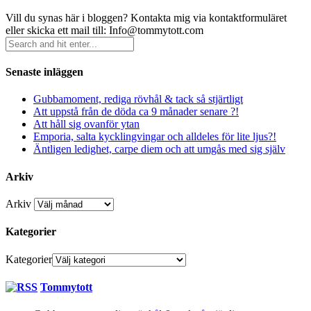
Vill du synas här i bloggen? Kontakta mig via kontaktformuläret
eller skicka ett mail till: Info@tommytott.com
Senaste inläggen
Gubbamoment, rediga rövhål & tack så stjärtligt
Att uppstå från de döda ca 9 månader senare ?!
Att håll sig ovanför ytan
Emporia, salta kycklingvingar och alldeles för lite ljus?!
Äntligen ledighet, carpe diem och att umgås med sig själv
Arkiv
Arkiv
Kategorier
Kategorier
Tommytott