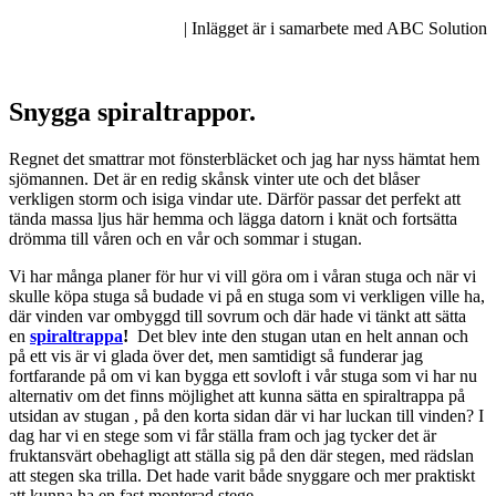
| Inlägget är i samarbete med ABC Solution
Snygga spiraltrappor.
Regnet det smattrar mot fönsterbläcket och jag har nyss hämtat hem
sjömannen. Det är en redig skånsk vinter ute och det blåser
verkligen storm och isiga vindar ute. Därför passar det perfekt att
tända massa ljus här hemma och lägga datorn i knät och fortsätta
drömma till våren och en vår och sommar i stugan.
Vi har många planer för hur vi vill göra om i våran stuga och när vi
skulle köpa stuga så budade vi på en stuga som vi verkligen ville ha,
där vinden var ombyggd till sovrum och där hade vi tänkt att sätta
en
spiraltrappa
!
Det blev inte den stugan utan en helt annan och
på ett vis är vi glada över det, men samtidigt så funderar jag
fortfarande på om vi kan bygga ett sovloft i vår stuga som vi har nu
alternativ om det finns möjlighet att kunna sätta en spiraltrappa på
utsidan av stugan , på den korta sidan där vi har luckan till vinden? I
dag har vi en stege som vi får ställa fram och jag tycker det är
fruktansvärt obehagligt att ställa sig på den där stegen, med rädslan
att stegen ska trilla. Det hade varit både snyggare och mer praktiskt
att kunna ha en fast monterad stege.