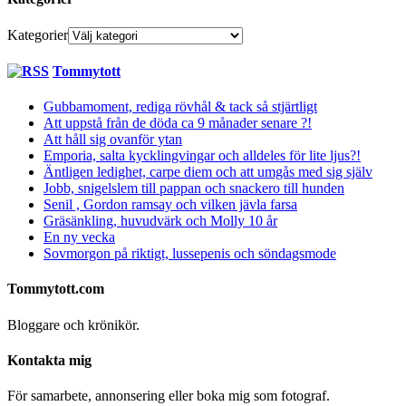
Kategorier
Tommytott
Gubbamoment, rediga rövhål & tack så stjärtligt
Att uppstå från de döda ca 9 månader senare ?!
Att håll sig ovanför ytan
Emporia, salta kycklingvingar och alldeles för lite ljus?!
Äntligen ledighet, carpe diem och att umgås med sig själv
Jobb, snigelslem till pappan och snackero till hunden
Senil , Gordon ramsay och vilken jävla farsa
Gräsänkling, huvudvärk och Molly 10 år
En ny vecka
Sovmorgon på riktigt, lussepenis och söndagsmode
Tommytott.com
Bloggare och krönikör.
Kontakta mig
För samarbete, annonsering eller boka mig som fotograf.