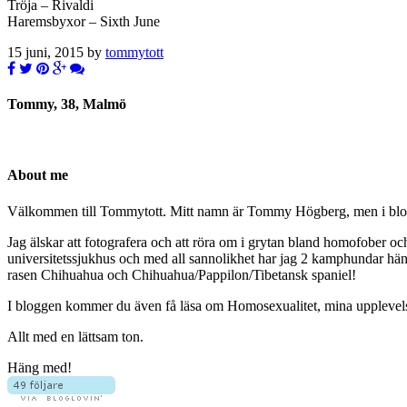
Tröja – Rivaldi
Haremsbyxor – Sixth June
15 juni, 2015 by
tommytott
Tommy, 38, Malmö
About me
Välkommen till Tommytott. Mitt namn är Tommy Högberg, men i blogg
Jag älskar att fotografera och att röra om i grytan bland homofober o
universitetssjukhus och med all sannolikhet har jag 2 kamphundar hä
rasen Chihuahua och Chihuahua/Pappilon/Tibetansk spaniel!
I bloggen kommer du även få läsa om Homosexualitet, mina upplevelser 
Allt med en lättsam ton.
Häng med!