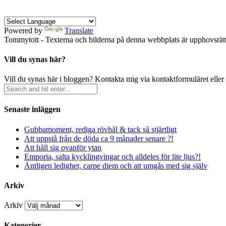
Powered by
Translate
Tommytott - Texterna och bilderna på denna webbplats är upphovsrätts
Vill du synas här?
Vill du synas här i bloggen? Kontakta mig via kontaktformuläret eller
Senaste inläggen
Gubbamoment, rediga rövhål & tack så stjärtligt
Att uppstå från de döda ca 9 månader senare ?!
Att håll sig ovanför ytan
Emporia, salta kycklingvingar och alldeles för lite ljus?!
Äntligen ledighet, carpe diem och att umgås med sig själv
Arkiv
Arkiv
Kategorier