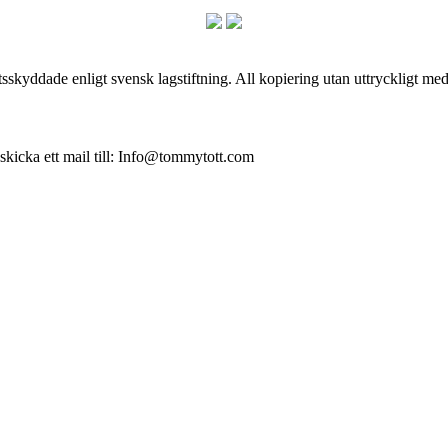
skyddade enligt svensk lagstiftning. All kopiering utan uttryckligt me
 skicka ett mail till: Info@tommytott.com