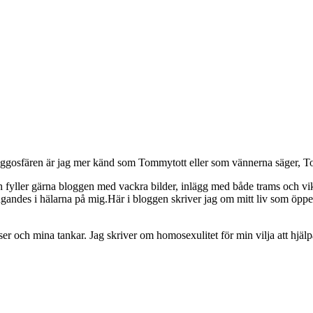
osfären är jag mer känd som Tommytott eller som vännerna säger, To
ch fyller gärna bloggen med vackra bilder, inlägg med både trams och vi
ngandes i hälarna på mig.Här i bloggen skriver jag om mitt liv som ö
och mina tankar. Jag skriver om homosexulitet för min vilja att hjälpa