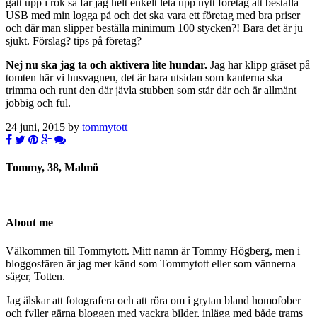
gått upp i rök så får jag helt enkelt leta upp nytt företag att beställa
USB med min logga på och det ska vara ett företag med bra priser
och där man slipper beställa minimum 100 stycken?! Bara det är ju
sjukt. Förslag? tips på företag?
Nej nu ska jag ta och aktivera lite hundar.
Jag har klipp gräset på
tomten här vi husvagnen, det är bara utsidan som kanterna ska
trimma och runt den där jävla stubben som står där och är allmänt
jobbig och ful.
24 juni, 2015 by
tommytott
Tommy, 38, Malmö
About me
Välkommen till Tommytott. Mitt namn är Tommy Högberg, men i
bloggosfären är jag mer känd som Tommytott eller som vännerna
säger, Totten.
Jag älskar att fotografera och att röra om i grytan bland homofober
och fyller gärna bloggen med vackra bilder, inlägg med både trams