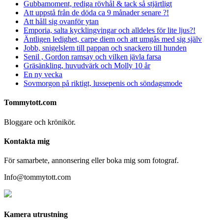
Gubbamoment, rediga rövhål & tack så stjärtligt
Att uppstå från de döda ca 9 månader senare ?!
Att håll sig ovanför ytan
Emporia, salta kycklingvingar och alldeles för lite ljus?!
Äntligen ledighet, carpe diem och att umgås med sig själv
Jobb, snigelslem till pappan och snackero till hunden
Senil , Gordon ramsay och vilken jävla farsa
Gräsänkling, huvudvärk och Molly 10 år
En ny vecka
Sovmorgon på riktigt, lussepenis och söndagsmode
Tommytott.com
Bloggare och krönikör.
Kontakta mig
För samarbete, annonsering eller boka mig som fotograf.
Info@tommytott.com
Kamera utrustning