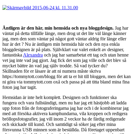
Äntligen är den här, min hemsida och nya bloggdesign.
Jag har
väntat på detta tillfälle länge, men drog ut det lite väl länge känner
jag, men den som väntar på något gott väntar aldrig för länge eller
hur är det ? Nu är äntligen min hemsida här och den nya enkla
bloggdesignen är på plats. Självklart var valet enkelt av designer,
fantastiska
Alexandra
och jag har samarbetat ett tag och utan henne
vet jag inte vad jag gjort. Jag fick det som jag ville och det blev så
mycket bättre än vad jag själv trodde. Så vad tycker du?
Skillnaden för er läsare är att ni numera måste skriva
https://tommytott.com/blogg för att ta er hit till bloggen, men det kan
ni göra via tommytott.com oxå och passa på att titta bland mina fina
foton jag har tagit.
Hemsidan är inte helt komplett. Designen och funktioner ska
fungera och vara fullständigt, men nu har jag ett hästjobb att ladda
upp foton från de fotograferingarna jag har och i de kombinerar jag
med att försöka aktivera kamphundarna, vila kroppen och redigera
bröllopsfotografier, jag vill inom 2 veckor ha de färdig redigerade
och skickade till kund. Och samtidigt så söker jag efter mina
försvunna USB minnen som är beställda. Då företaget uppenbart