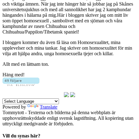
och viktiga ämnen. När jag inte hänger här så jobbar jag på Skånes
universitetssjukhus och med all sannolikhet har jag 2 kamphundar
hängandes i hälarna på mig.Här i bloggen skriver jag om mitt liv
som öppet homosexuell , sambolivet med en sjöman och våra
kamphundar av rasen Chihuahua och
Chihuahua/Pappilon/Tibetansk spaniel!
I bloggen kommer du även få läsa om Homosexualitet, mina
upplevelser och mina tankar. Jag skriver om homosexulitet för min
vilja att hjälpa andra, unga homosexuella tjejer och killar.
Allt med en lättsam ton.
Häng med!
Powered by
Translate
Tommytott - Texterna och bilderna på denna webbplats är
upphovsrättsskyddade enligt svensk lagstiftning. All kopiering utan
uttryckligt medgivande är förbjuden.
Vill du synas här?