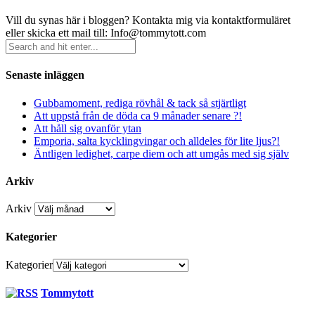
Vill du synas här i bloggen? Kontakta mig via kontaktformuläret
eller skicka ett mail till: Info@tommytott.com
Senaste inläggen
Gubbamoment, rediga rövhål & tack så stjärtligt
Att uppstå från de döda ca 9 månader senare ?!
Att håll sig ovanför ytan
Emporia, salta kycklingvingar och alldeles för lite ljus?!
Äntligen ledighet, carpe diem och att umgås med sig själv
Arkiv
Arkiv
Kategorier
Kategorier
Tommytott