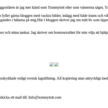
osfären är jag mer känd som Tommytott eller som vännerna säger, To
ch fyller gärna bloggen med vackra bilder, inlägg med både trams och vi
ngandes i hälarna på mig.Här i bloggen skriver jag om mitt liv som ö
och mina tankar. Jag skriver om homosexulitet för min vilja att hjälpa
skyddade enligt svensk lagstiftning. All kopiering utan uttryckligt me
 skicka ett mail till: Info@tommytott.com