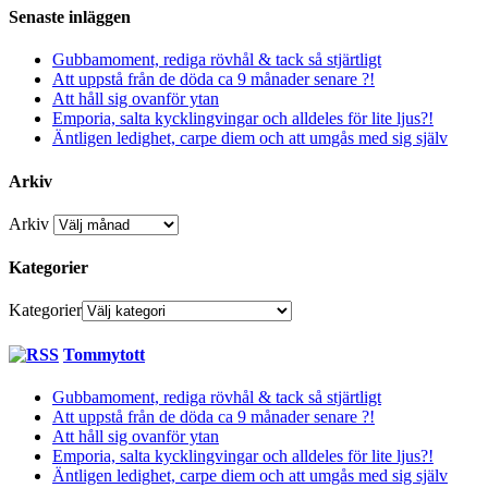
Senaste inläggen
Gubbamoment, rediga rövhål & tack så stjärtligt
Att uppstå från de döda ca 9 månader senare ?!
Att håll sig ovanför ytan
Emporia, salta kycklingvingar och alldeles för lite ljus?!
Äntligen ledighet, carpe diem och att umgås med sig själv
Arkiv
Arkiv
Kategorier
Kategorier
Tommytott
Gubbamoment, rediga rövhål & tack så stjärtligt
Att uppstå från de döda ca 9 månader senare ?!
Att håll sig ovanför ytan
Emporia, salta kycklingvingar och alldeles för lite ljus?!
Äntligen ledighet, carpe diem och att umgås med sig själv