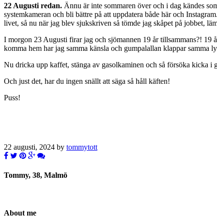
22 Augusti redan.
Ännu är inte sommaren över och i dag kändes som 
systemkameran och bli bättre på att uppdatera både här och Instagram. 
livet, så nu när jag blev sjukskriven så tömde jag skåpet på jobbet, lä
I morgon 23 Augusti firar jag och sjömannen 19 år tillsammans?! 19 år 
komma hem har jag samma känsla och gumpalallan klappar samma lycka s
Nu dricka upp kaffet, stänga av gasolkaminen och så försöka kicka i
Och just det, har du ingen snällt att säga så håll käften!
Puss!
22 augusti, 2024 by
tommytott
Tommy, 38, Malmö
About me