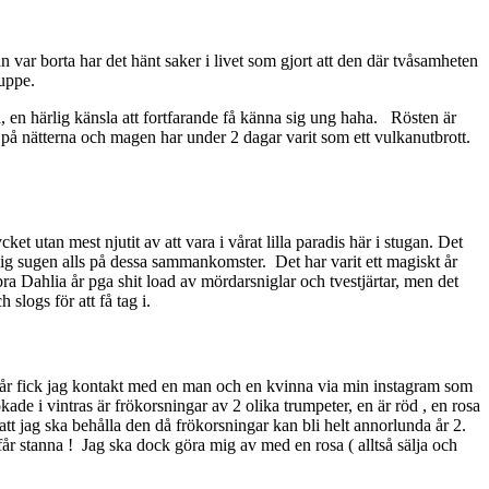
var borta har det hänt saker i livet som gjort att den där tvåsamheten
 uppe.
 en härlig känsla att fortfarande få känna sig ung haha. Rösten är
lt på nätterna och magen har under 2 dagar varit som ett vulkanutbrott.
ket utan mest njutit av att vara i vårat lilla paradis här i stugan. Det
 mig sugen alls på dessa sammankomster. Det har varit ett magiskt år
ra Dahlia år pga shit load av mördarsniglar och tvestjärtar, men det
slogs för att få tag i.
I går fick jag kontakt med en man och en kvinna via min instagram som
e i vintras är frökorsningar av 2 olika trumpeter, en är röd , en rosa
att jag ska behålla den då frökorsningar kan bli helt annorlunda år 2.
r stanna ! Jag ska dock göra mig av med en rosa ( alltså sälja och