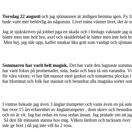
Torsdag 22 augusti
och jag sjömannen är äntligen hemma igen. Fy fan
hade varit mer behövlig än någonsin. Livet mina vänner livet, det är s
Jag är sjukskriven på jobbet pga en skada och i lördags vaknade jag u
bättre men inte helt bra, axel och skulderblad är bättre men inte helt b
Men hej, jag står upp, kaffet smakar lika gott som vanligt och sjöma
Sommaren har varit helt magisk.
Det har varit den lugnaste sommaren
har varit fokus på promenader, sola, bada och bara rå om varandra. Vi 
för våra växter, vi har fått massor med gurkor och tomaterna plockas i
har blommat och folk har stannat och beundrat alla magiska sorter som 
I vintras bokade jag även 3 änglar trumpeter och vann även en på aukt
har över 15 års erfarenhet av änglatrumpeter , dom skrev och beundrad
och en är vit. Jag har redan en rosa sedan innan. Jag pratade om att ja
Så den får minsann stanna hos mig. Vilken lärdom och tacksam över at
inte ge bort ) då jag inte vill ha 2 rosa.