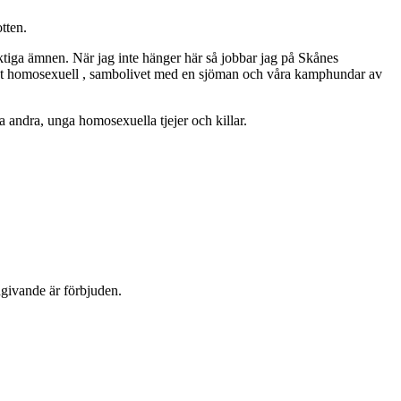
tten.
ktiga ämnen. När jag inte hänger här så jobbar jag på Skånes
ppet homosexuell , sambolivet med en sjöman och våra kamphundar av
 andra, unga homosexuella tjejer och killar.
dgivande är förbjuden.