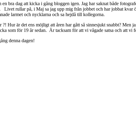
en bra dag att kicka i gång bloggen igen. Jag har saknat både fotogra
Livet rullar på, i Maj sa jag upp mig från jobbet och har jobbat kvar öv
mnade larmet och nycklarna och sa hejdå till kollegorna.
?! Hur är det ens möjligt att åren har gått så sinnesjukt snabbt? Men ja
om för 19 år sedan. Är tacksam för att vi vågade satsa och att vi fort
 gång denna dagen!