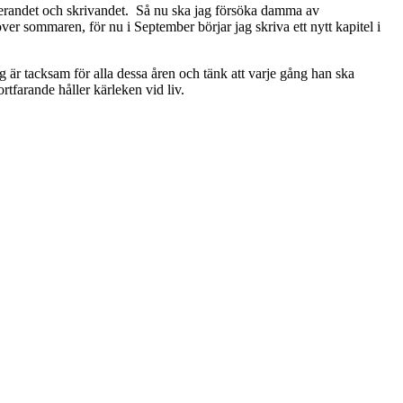
ferandet och skrivandet. Så nu ska jag försöka damma av
er sommaren, för nu i September börjar jag skriva ett nytt kapitel i
g är tacksam för alla dessa åren och tänk att varje gång han ska
farande håller kärleken vid liv.