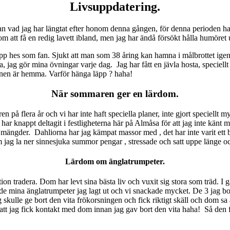
Livsuppdatering.
 vad jag har längtat efter honom denna gången, för denna perioden han 
om att få en redig lavett ibland, men jag har ändå försökt hålla humöret
pp hes som fan. Sjukt att man som 38 åring kan hamna i målbrottet igen,
ra, jag gör mina övningar varje dag. Jag har fått en jävla hosta, speciel
nnen är hemma. Varför hänga läpp ? haha!
När sommaren ger en lärdom.
 på flera år och vi har inte haft speciella planer, inte gjort speciellt myc
har knappt deltagit i festligheterna här på Almåsa för att jag inte känt
 mängder. Dahliorna har jag kämpat massor med , det har inte varit ett b
jag la ner sinnesjuka summor pengar , stressade och satt uppe länge och 
Lärdom om änglatrumpeter.
ion tradera. Dom har levt sina bästa liv och vuxit sig stora som träd. 
e mina änglatrumpeter jag lagt ut och vi snackade mycket. De 3 jag bokad
g skulle ge bort den vita frökorsningen och fick riktigt skäll och dom sa 
t jag fick kontakt med dom innan jag gav bort den vita haha! Så den få