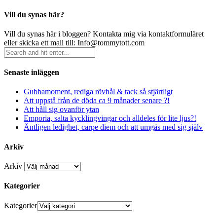
Vill du synas här?
Vill du synas här i bloggen? Kontakta mig via kontaktformuläret
eller skicka ett mail till: Info@tommytott.com
Senaste inläggen
Gubbamoment, rediga rövhål & tack så stjärtligt
Att uppstå från de döda ca 9 månader senare ?!
Att håll sig ovanför ytan
Emporia, salta kycklingvingar och alldeles för lite ljus?!
Äntligen ledighet, carpe diem och att umgås med sig själv
Arkiv
Arkiv
Kategorier
Kategorier