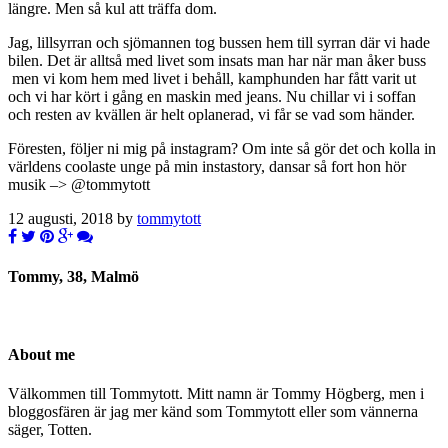
längre. Men så kul att träffa dom.
Jag, lillsyrran och sjömannen tog bussen hem till syrran där vi hade
bilen. Det är alltså med livet som insats man har när man åker buss
men vi kom hem med livet i behåll, kamphunden har fått varit ut
och vi har kört i gång en maskin med jeans. Nu chillar vi i soffan
och resten av kvällen är helt oplanerad, vi får se vad som händer.
Föresten, följer ni mig på instagram? Om inte så gör det och kolla in
världens coolaste unge på min instastory, dansar så fort hon hör
musik –> @tommytott
12 augusti, 2018 by
tommytott
Tommy, 38, Malmö
About me
Välkommen till Tommytott. Mitt namn är Tommy Högberg, men i
bloggosfären är jag mer känd som Tommytott eller som vännerna
säger, Totten.