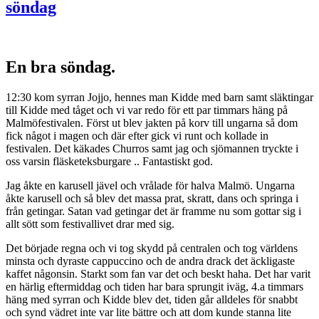
söndag
En bra söndag.
12:30 kom syrran Jojjo, hennes man Kidde med barn samt släktingar
till Kidde med tåget och vi var redo för ett par timmars häng på
Malmöfestivalen. Först ut blev jakten på korv till ungarna så dom
fick något i magen och där efter gick vi runt och kollade in
festivalen. Det käkades Churros samt jag och sjömannen tryckte i
oss varsin fläsketeksburgare .. Fantastiskt god.
Jag åkte en karusell jävel och vrålade för halva Malmö. Ungarna
åkte karusell och så blev det massa prat, skratt, dans och springa i
från getingar. Satan vad getingar det är framme nu som gottar sig i
allt sött som festivallivet drar med sig.
Det började regna och vi tog skydd på centralen och tog världens
minsta och dyraste cappuccino och de andra drack det äckligaste
kaffet någonsin. Starkt som fan var det och beskt haha. Det har varit
en härlig eftermiddag och tiden har bara sprungit iväg, 4.a timmars
häng med syrran och Kidde blev det, tiden går alldeles för snabbt
och synd vädret inte var lite bättre och att dom kunde stanna lite