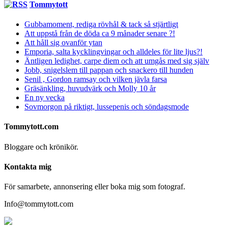
Tommytott
Gubbamoment, rediga rövhål & tack så stjärtligt
Att uppstå från de döda ca 9 månader senare ?!
Att håll sig ovanför ytan
Emporia, salta kycklingvingar och alldeles för lite ljus?!
Äntligen ledighet, carpe diem och att umgås med sig själv
Jobb, snigelslem till pappan och snackero till hunden
Senil , Gordon ramsay och vilken jävla farsa
Gräsänkling, huvudvärk och Molly 10 år
En ny vecka
Sovmorgon på riktigt, lussepenis och söndagsmode
Tommytott.com
Bloggare och krönikör.
Kontakta mig
För samarbete, annonsering eller boka mig som fotograf.
Info@tommytott.com