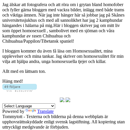
Jag älskar att fotografera och att röra om i grytan bland homofober
och fyller gärna bloggen med vackra bilder, inlägg med både trams
och viktiga ämnen. När jag inte hänger här så jobbar jag på Skånes
universitetssjukhus och med all sannolikhet har jag 2 kamphundar
hängandes i hälarna på mig.Här i bloggen skriver jag om mitt liv
som öppet homosexuell , sambolivet med en sjöman och våra
kamphundar av rasen Chihuahua och
Chihuahua/Pappilon/Tibetansk spaniel!
I bloggen kommer du även få läsa om Homosexualitet, mina
upplevelser och mina tankar. Jag skriver om homosexulitet för min
vilja att hjälpa andra, unga homosexuella tjejer och killar.
Allt med en lättsam ton.
Häng med!
Powered by
Translate
Tommytott - Texterna och bilderna på denna webbplats är
upphovsrättsskyddade enligt svensk lagstiftning. All kopiering utan
uttryckligt medgivande är förbjuden.