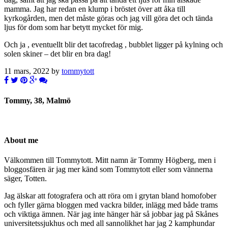
mamma. Jag har redan en klump i bröstet över att åka till
kyrkogården, men det måste göras och jag vill göra det och tända
ljus för dom som har betytt mycket för mig.
Och ja , eventuellt blir det tacofredag , bubblet ligger på kylning och
solen skiner – det blir en bra dag!
11 mars, 2022 by
tommytott
Tommy, 38, Malmö
About me
Välkommen till Tommytott. Mitt namn är Tommy Högberg, men i
bloggosfären är jag mer känd som Tommytott eller som vännerna
säger, Totten.
Jag älskar att fotografera och att röra om i grytan bland homofober
och fyller gärna bloggen med vackra bilder, inlägg med både trams
och viktiga ämnen. När jag inte hänger här så jobbar jag på Skånes
universitetssjukhus och med all sannolikhet har jag 2 kamphundar