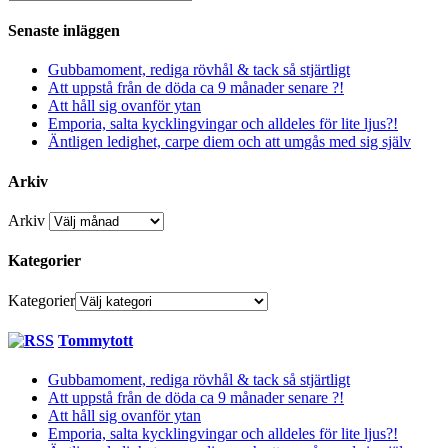
Senaste inläggen
Gubbamoment, rediga rövhål & tack så stjärtligt
Att uppstå från de döda ca 9 månader senare ?!
Att håll sig ovanför ytan
Emporia, salta kycklingvingar och alldeles för lite ljus?!
Äntligen ledighet, carpe diem och att umgås med sig själv
Arkiv
Arkiv
Kategorier
Kategorier
Tommytott
Gubbamoment, rediga rövhål & tack så stjärtligt
Att uppstå från de döda ca 9 månader senare ?!
Att håll sig ovanför ytan
Emporia, salta kycklingvingar och alldeles för lite ljus?!