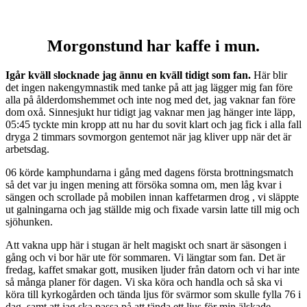
Morgonstund har kaffe i mun.
Igår kväll slocknade jag ännu en kväll tidigt som fan.
Här blir
det ingen nakengymnastik med tanke på att jag lägger mig fan före
alla på ålderdomshemmet och inte nog med det, jag vaknar fan före
dom oxå. Sinnesjukt hur tidigt jag vaknar men jag hänger inte läpp,
05:45 tyckte min kropp att nu har du sovit klart och jag fick i alla fall
dryga 2 timmars sovmorgon gentemot när jag kliver upp när det är
arbetsdag.
06 körde kamphundarna i gång med dagens första brottningsmatch
så det var ju ingen mening att försöka somna om, men låg kvar i
sängen och scrollade på mobilen innan kaffetarmen drog , vi släppte
ut galningarna och jag ställde mig och fixade varsin latte till mig och
sjöhunken.
Att vakna upp här i stugan är helt magiskt och snart är säsongen i
gång och vi bor här ute för sommaren. Vi längtar som fan. Det är
fredag, kaffet smakar gott, musiken ljuder från datorn och vi har inte
så många planer för dagen. Vi ska köra och handla och så ska vi
köra till kyrkogården och tända ljus för svärmor som skulle fylla 76 i
dag, samt att jag ska passa på att tända ett ljus för min älskade