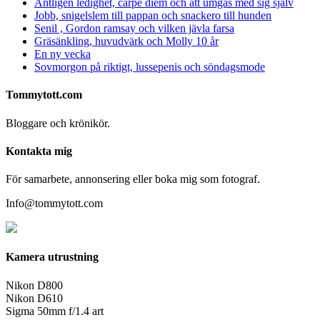
Äntligen ledighet, carpe diem och att umgås med sig själv
Jobb, snigelslem till pappan och snackero till hunden
Senil , Gordon ramsay och vilken jävla farsa
Gräsänkling, huvudvärk och Molly 10 år
En ny vecka
Sovmorgon på riktigt, lussepenis och söndagsmode
Tommytott.com
Bloggare och krönikör.
Kontakta mig
För samarbete, annonsering eller boka mig som fotograf.
Info@tommytott.com
Kamera utrustning
Nikon D800
Nikon D610
Sigma 50mm f/1.4 art