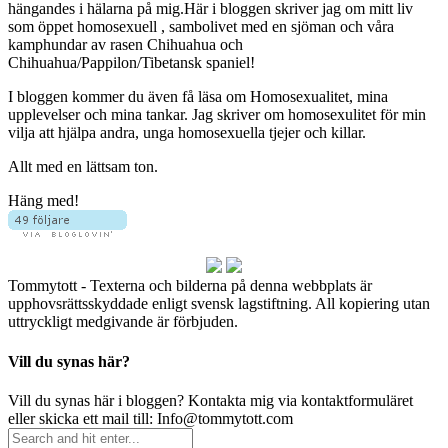
hängandes i hälarna på mig.Här i bloggen skriver jag om mitt liv
som öppet homosexuell , sambolivet med en sjöman och våra
kamphundar av rasen Chihuahua och
Chihuahua/Pappilon/Tibetansk spaniel!
I bloggen kommer du även få läsa om Homosexualitet, mina
upplevelser och mina tankar. Jag skriver om homosexulitet för min
vilja att hjälpa andra, unga homosexuella tjejer och killar.
Allt med en lättsam ton.
Häng med!
Tommytott - Texterna och bilderna på denna webbplats är
upphovsrättsskyddade enligt svensk lagstiftning. All kopiering utan
uttryckligt medgivande är förbjuden.
Vill du synas här?
Vill du synas här i bloggen? Kontakta mig via kontaktformuläret
eller skicka ett mail till: Info@tommytott.com