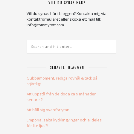
VILL DU SYNAS HÄR?
Vill du synas här i bloggen? Kontakta mig via
kontaktformuläret eller skicka ett mail till:
Info@tommytott.com
SENASTE INLÄGGEN
Gubbamoment, rediga rövhål & tack så
stjärtligt
Att uppstå från de döda ca 9 månader
senare ?!
Att håll sig ovanför ytan
Emporia, salta kycklingvingar och alldeles
för lite ljus?!