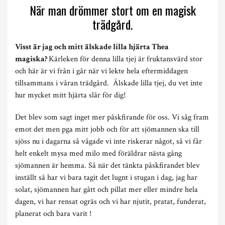
När man drömmer stort om en magisk
trädgård.
Visst är jag och mitt älskade lilla hjärta Thea
magiska?
Kärleken för denna lilla tjej är fruktansvärd stor
och här är vi från i går när vi lekte hela eftermiddagen
tillsammans i våran trädgård. Älskade lilla tjej, du vet inte
hur mycket mitt hjärta slår för dig!
Det blev som sagt inget mer påskfirande för oss. Vi såg fram
emot det men pga mitt jobb och för att sjömannen ska till
sjöss nu i dagarna så vågade vi inte riskerar något, så vi får
helt enkelt mysa med milo med föräldrar nästa gång
sjömannen är hemma. Så när det tänkta påskfirandet blev
inställt så har vi bara tagit det lugnt i stugan i dag, jag har
solat, sjömannen har gått och pillat mer eller mindre hela
dagen, vi har rensat ogräs och vi har njutit, pratat, funderat,
planerat och bara varit !