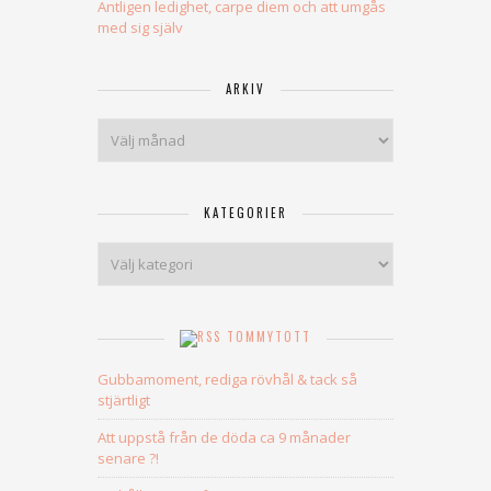
Äntligen ledighet, carpe diem och att umgås
med sig själv
ARKIV
Arkiv
KATEGORIER
Kategorier
TOMMYTOTT
Gubbamoment, rediga rövhål & tack så
stjärtligt
Att uppstå från de döda ca 9 månader
senare ?!