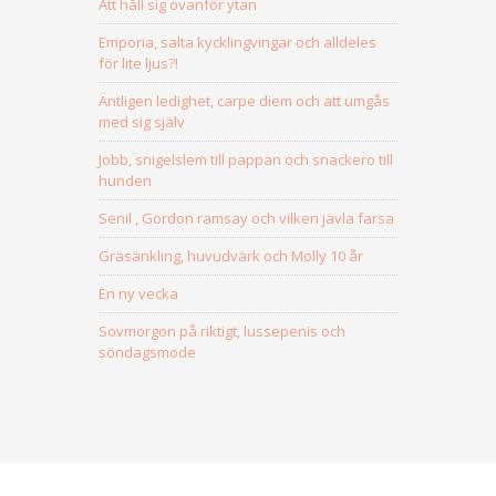
Att håll sig ovanför ytan
Emporia, salta kycklingvingar och alldeles
för lite ljus?!
Äntligen ledighet, carpe diem och att umgås
med sig själv
Jobb, snigelslem till pappan och snackero till
hunden
Senil , Gordon ramsay och vilken jävla farsa
Gräsänkling, huvudvärk och Molly 10 år
En ny vecka
Sovmorgon på riktigt, lussepenis och
söndagsmode