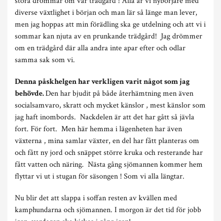
stora drömmar om vår trädgård ! Alla är vi nybörjare med
diverse växtlighet i början och man lär så länge man lever,
men jag hoppas att min förädling ska ge utdelning och att vi i
sommar kan njuta av en prunkande trädgård! Jag drömmer
om en trädgård där alla andra inte apar efter och odlar
samma sak som vi.
Denna påskhelgen har verkligen varit något som jag
behövde.
Den har bjudit på både återhämtning men även
socialsamvaro, skratt och mycket känslor , mest känslor som
jag haft inombords. Nackdelen är att det har gått så jävla
fort. För fort. Men här hemma i lägenheten har även
växterna , mina samlar växter, en del har fått planteras om
och fått ny jord och snäppet större kruka och resterande har
fått vatten och näring. Nästa gång sjömannen kommer hem
flyttar vi ut i stugan för säsongen ! Som vi alla längtar.
Nu blir det att slappa i soffan resten av kvällen med
kamphundarna och sjömannen. I morgon är det tid för jobb