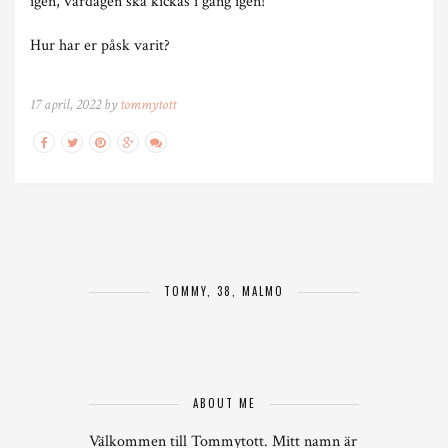
igen, vardagen ska kickas i gång igen!
Hur har er påsk varit?
17 april, 2022 by
tommytott
TOMMY, 38, MALMÖ
ABOUT ME
Välkommen till Tommytott. Mitt namn är