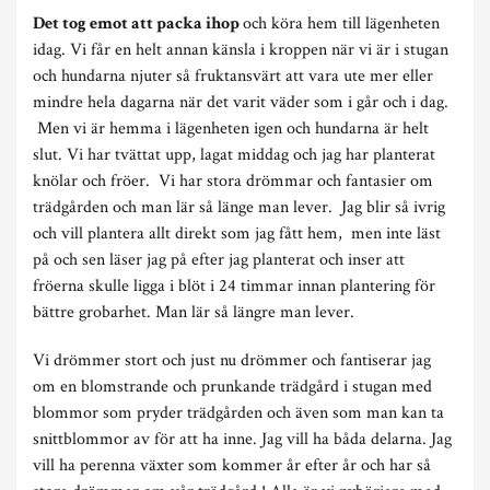
Det tog emot att packa ihop
och köra hem till lägenheten
idag. Vi får en helt annan känsla i kroppen när vi är i stugan
och hundarna njuter så fruktansvärt att vara ute mer eller
mindre hela dagarna när det varit väder som i går och i dag.
Men vi är hemma i lägenheten igen och hundarna är helt
slut. Vi har tvättat upp, lagat middag och jag har planterat
knölar och fröer. Vi har stora drömmar och fantasier om
trädgården och man lär så länge man lever. Jag blir så ivrig
och vill plantera allt direkt som jag fått hem, men inte läst
på och sen läser jag på efter jag planterat och inser att
fröerna skulle ligga i blöt i 24 timmar innan plantering för
bättre grobarhet. Man lär så längre man lever.
Vi drömmer stort och just nu drömmer och fantiserar jag
om en blomstrande och prunkande trädgård i stugan med
blommor som pryder trädgården och även som man kan ta
snittblommor av för att ha inne. Jag vill ha båda delarna. Jag
vill ha perenna växter som kommer år efter år och har så