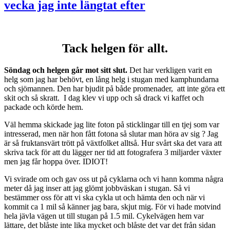
vecka jag inte längtat efter
Tack helgen för allt.
Söndag och helgen går mot sitt slut.
Det har verkligen varit en
helg som jag har behövt, en lång helg i stugan med kamphundarna
och sjömannen. Den har bjudit på både promenader, att inte göra ett
skit och så skratt. I dag klev vi upp och så drack vi kaffet och
packade och körde hem.
Väl hemma skickade jag lite foton på sticklingar till en tjej som var
intresserad, men när hon fått fotona så slutar man höra av sig ? Jag
är så fruktansvärt trött på växtfolket alltså. Hur svårt ska det vara att
skriva tack för att du lägger ner tid att fotografera 3 miljarder växter
men jag får hoppa över. IDIOT!
Vi svirade om och gav oss ut på cyklarna och vi hann komma några
meter då jag inser att jag glömt jobbväskan i stugan. Så vi
bestämmer oss för att vi ska cykla ut och hämta den och när vi
kommit ca 1 mil så känner jag bara, skjut mig. För vi hade motvind
hela jävla vägen ut till stugan på 1.5 mil. Cykelvägen hem var
lättare, det blåste inte lika mycket och blåste det var det från sidan