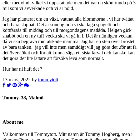
eller medvind, vilket vi uppskattade men det var en skön runda på 3
mil som vi avverkade och vi är nöjd.
Jag har planterat om en växt, vattnat alla blommorna , vi har tvättat
och bara slappat. Det är söndag och vi ska laga spagetti och
köttfärsås till middag och till morgondagens matlåda. Helgen gick
snabbt och en ny tuff vecka ska vi gå in i. Det är nämligen veckan
då vi ska begrava min älskade mamma. Jag har en sten över bröstet
av bara tanken, jag vill inte men samtidigt vill jag göra det ,för att få
det överstökat och för att kunna säga ett sista farväl och kanske kan
det göra det lite lättare att försöka leva som normalt.
Hur har ni haft det ?
13 mars, 2022 by
tommytott
Tommy, 38, Malmö
About me
Välkommen till Tommytott. Mitt namn är Tommy Högberg, men i
bloggosfären är jag mer känd som Tommytott eller som vännerna