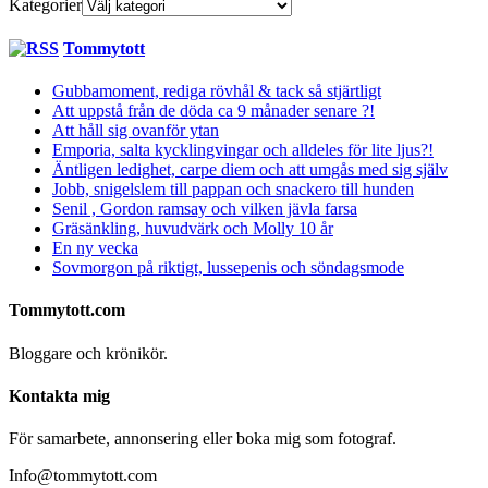
Kategorier
Tommytott
Gubbamoment, rediga rövhål & tack så stjärtligt
Att uppstå från de döda ca 9 månader senare ?!
Att håll sig ovanför ytan
Emporia, salta kycklingvingar och alldeles för lite ljus?!
Äntligen ledighet, carpe diem och att umgås med sig själv
Jobb, snigelslem till pappan och snackero till hunden
Senil , Gordon ramsay och vilken jävla farsa
Gräsänkling, huvudvärk och Molly 10 år
En ny vecka
Sovmorgon på riktigt, lussepenis och söndagsmode
Tommytott.com
Bloggare och krönikör.
Kontakta mig
För samarbete, annonsering eller boka mig som fotograf.
Info@tommytott.com