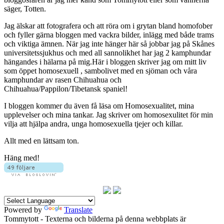
säger, Totten.
Jag älskar att fotografera och att röra om i grytan bland homofober
och fyller gärna bloggen med vackra bilder, inlägg med både trams
och viktiga ämnen. När jag inte hänger här så jobbar jag på Skånes
universitetssjukhus och med all sannolikhet har jag 2 kamphundar
hängandes i hälarna på mig.Här i bloggen skriver jag om mitt liv
som öppet homosexuell , sambolivet med en sjöman och våra
kamphundar av rasen Chihuahua och
Chihuahua/Pappilon/Tibetansk spaniel!
I bloggen kommer du även få läsa om Homosexualitet, mina
upplevelser och mina tankar. Jag skriver om homosexulitet för min
vilja att hjälpa andra, unga homosexuella tjejer och killar.
Allt med en lättsam ton.
Häng med!
Powered by
Translate
Tommytott - Texterna och bilderna på denna webbplats är