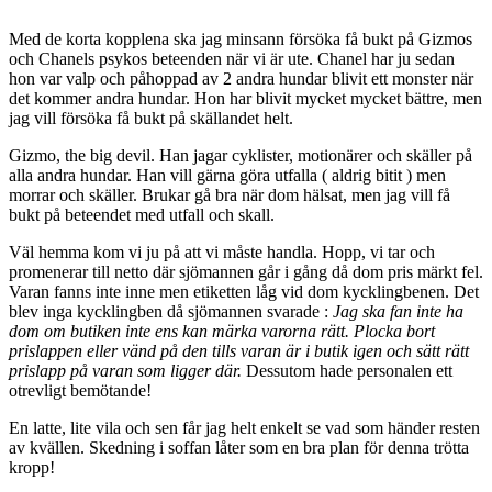
Med de korta kopplena ska jag minsann försöka få bukt på Gizmos
och Chanels psykos beteenden när vi är ute. Chanel har ju sedan
hon var valp och påhoppad av 2 andra hundar blivit ett monster när
det kommer andra hundar. Hon har blivit mycket mycket bättre, men
jag vill försöka få bukt på skällandet helt.
Gizmo, the big devil. Han jagar cyklister, motionärer och skäller på
alla andra hundar. Han vill gärna göra utfalla ( aldrig bitit ) men
morrar och skäller. Brukar gå bra när dom hälsat, men jag vill få
bukt på beteendet med utfall och skall.
Väl hemma kom vi ju på att vi måste handla. Hopp, vi tar och
promenerar till netto där sjömannen går i gång då dom pris märkt fel.
Varan fanns inte inne men etiketten låg vid dom kycklingbenen. Det
blev inga kycklingben då sjömannen svarade :
Jag ska fan inte ha
dom om butiken inte ens kan märka varorna rätt. Plocka bort
prislappen eller vänd på den tills varan är i butik igen och sätt rätt
prislapp på varan som ligger där.
Dessutom hade personalen ett
otrevligt bemötande!
En latte, lite vila och sen får jag helt enkelt se vad som händer resten
av kvällen. Skedning i soffan låter som en bra plan för denna trötta
kropp!