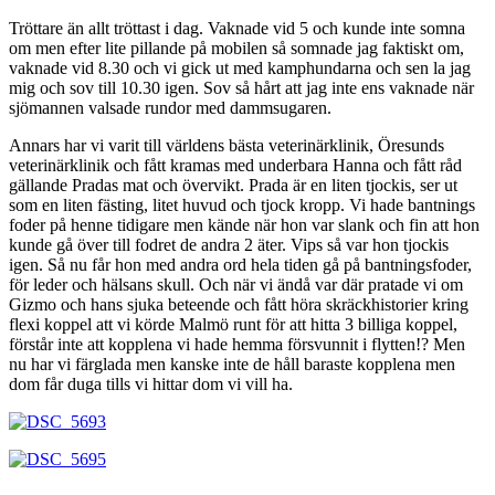
Tröttare än allt tröttast i dag. Vaknade vid 5 och kunde inte somna
om men efter lite pillande på mobilen så somnade jag faktiskt om,
vaknade vid 8.30 och vi gick ut med kamphundarna och sen la jag
mig och sov till 10.30 igen. Sov så hårt att jag inte ens vaknade när
sjömannen valsade rundor med dammsugaren.
Annars har vi varit till världens bästa veterinärklinik, Öresunds
veterinärklinik och fått kramas med underbara Hanna och fått råd
gällande Pradas mat och övervikt. Prada är en liten tjockis, ser ut
som en liten fästing, litet huvud och tjock kropp. Vi hade bantnings
foder på henne tidigare men kände när hon var slank och fin att hon
kunde gå över till fodret de andra 2 äter. Vips så var hon tjockis
igen. Så nu får hon med andra ord hela tiden gå på bantningsfoder,
för leder och hälsans skull. Och när vi ändå var där pratade vi om
Gizmo och hans sjuka beteende och fått höra skräckhistorier kring
flexi koppel att vi körde Malmö runt för att hitta 3 billiga koppel,
förstår inte att kopplena vi hade hemma försvunnit i flytten!? Men
nu har vi färglada men kanske inte de håll baraste kopplena men
dom får duga tills vi hittar dom vi vill ha.