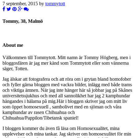
7 september, 2015 by
tommytott
Tommy, 38, Malmö
About me
Välkommen till Tommytott. Mitt namn är Tommy Högberg, men i
bloggosfären är jag mer känd som Tommytott eller som vännerna
säger, Totten.
Jag älskar att fotografera och att röra om i grytan bland homofober
och fyller gärna bloggen med vackra bilder, inlägg med både trams
och viktiga ämnen. När jag inte hänger här så jobbar jag på Skånes
universitetssjukhus och med all sannolikhet har jag 2 kamphundar
hängandes i hälarna på mig.Här i bloggen skriver jag om mitt liv
som öppet homosexuell , sambolivet med en sjöman och våra
kamphundar av rasen Chihuahua och
Chihuahua/Pappilon/Tibetansk spaniel!
I bloggen kommer du även få läsa om Homosexualitet, mina
upplevelser och mina tankar. Jag skriver om homosexulitet för min