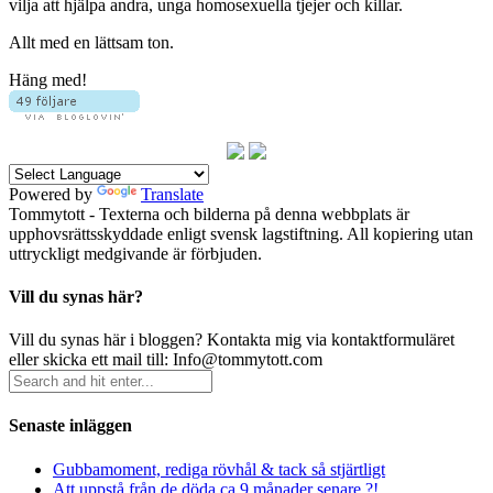
vilja att hjälpa andra, unga homosexuella tjejer och killar.
Allt med en lättsam ton.
Häng med!
Powered by
Translate
Tommytott - Texterna och bilderna på denna webbplats är
upphovsrättsskyddade enligt svensk lagstiftning. All kopiering utan
uttryckligt medgivande är förbjuden.
Vill du synas här?
Vill du synas här i bloggen? Kontakta mig via kontaktformuläret
eller skicka ett mail till: Info@tommytott.com
Senaste inläggen
Gubbamoment, rediga rövhål & tack så stjärtligt
Att uppstå från de döda ca 9 månader senare ?!