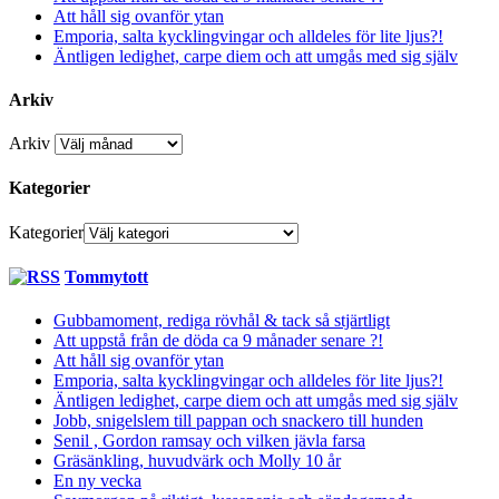
Att håll sig ovanför ytan
Emporia, salta kycklingvingar och alldeles för lite ljus?!
Äntligen ledighet, carpe diem och att umgås med sig själv
Arkiv
Arkiv
Kategorier
Kategorier
Tommytott
Gubbamoment, rediga rövhål & tack så stjärtligt
Att uppstå från de döda ca 9 månader senare ?!
Att håll sig ovanför ytan
Emporia, salta kycklingvingar och alldeles för lite ljus?!
Äntligen ledighet, carpe diem och att umgås med sig själv
Jobb, snigelslem till pappan och snackero till hunden
Senil , Gordon ramsay och vilken jävla farsa
Gräsänkling, huvudvärk och Molly 10 år
En ny vecka