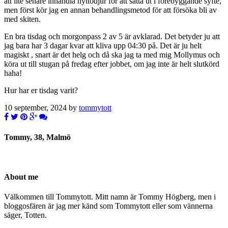
att lite senare inhandla nyttodjur för att sätta ut i förebyggande syfte,
men först kör jag en annan behandlingsmetod för att försöka bli av
med skiten.
En bra tisdag och morgonpass 2 av 5 är avklarad. Det betyder ju att
jag bara har 3 dagar kvar att kliva upp 04:30 på. Det är ju helt
magiskt , snart är det helg och då ska jag ta med mig Mollymus och
köra ut till stugan på fredag efter jobbet, om jag inte är helt slutkörd
haha!
Hur har er tisdag varit?
10 september, 2024 by
tommytott
Tommy, 38, Malmö
About me
Välkommen till Tommytott. Mitt namn är Tommy Högberg, men i
bloggosfären är jag mer känd som Tommytott eller som vännerna
säger, Totten.