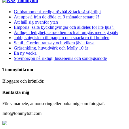
Tommytott
Gubbamoment, rediga rövhål & tack så stjärtligt
Att uppstå från de döda ca 9 månader senare ?!
Att håll sig ovanför ytan
Emporia, salta kycklingvingar och alldeles för lite ljus?!
Äntligen ledighet, carpe diem och att umgås med sig själv
Jobb, snigelslem till pappan och snackero till hunden
Senil , Gordon ramsay och vilken jävla farsa
Gräsänkling, huvudvärk och Molly 10 år
En ny vecka
Sovmorgon på riktigt, lussepenis och söndagsmode
Tommytott.com
Bloggare och krönikör.
Kontakta mig
För samarbete, annonsering eller boka mig som fotograf.
Info@tommytott.com