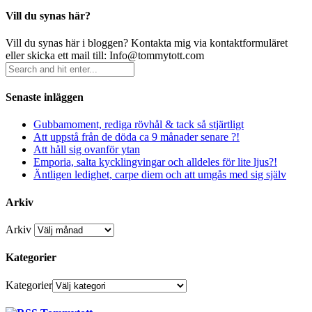
Vill du synas här?
Vill du synas här i bloggen? Kontakta mig via kontaktformuläret
eller skicka ett mail till: Info@tommytott.com
Senaste inläggen
Gubbamoment, rediga rövhål & tack så stjärtligt
Att uppstå från de döda ca 9 månader senare ?!
Att håll sig ovanför ytan
Emporia, salta kycklingvingar och alldeles för lite ljus?!
Äntligen ledighet, carpe diem och att umgås med sig själv
Arkiv
Arkiv
Kategorier
Kategorier