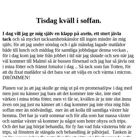
Tisdag kväll i soffan.
I dag vill jag ge mig själv en klapp på axeln, ett stort jävla
tack
och så mycket tacksamhetskänslor till ingen mindre än mig
själv, för att jag under söndag och i går måndag lagade matlådor
både till lunch och middag för samtliga jobbdagar denna veckan ,
för i dag kom jag inte från jobbet i tid när jag slutade och sen när jag
väl kommer till Malmö så är bussen försenad och jag har så jävla ont
i mina fötter och främst fotsulor i dag .. Så tack som fan Totten, för
att du fixat matlådor så det bara var att välja en och värma i micron.
DRÖMMEN!
Planen var ju att jag skulle ge mig ut på en promenad/pw i dag med
men just nu känner jag bara att det kommer inte ske, inte med
värken i mina trötta fötter, men vi får se, kvällen är ju inte slut ännu
även om jag just nu känner att i dag kommer jag inte röra mig från
soffan mer än nödvändigt, mer än att kolla till samtliga växter här
hemma. Det har ju varit sommar och för alla som har massa växter
och samlar växter så kommer ju något som heter ohyra och trips.
Och det har jag börjat behandla, för fy fan vad fula växterna blir av
trips, så fönstren är stängda och behandling är påbörjad. Tanken är