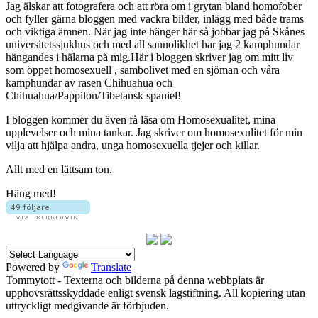
Jag älskar att fotografera och att röra om i grytan bland homofober
och fyller gärna bloggen med vackra bilder, inlägg med både trams
och viktiga ämnen. När jag inte hänger här så jobbar jag på Skånes
universitetssjukhus och med all sannolikhet har jag 2 kamphundar
hängandes i hälarna på mig.Här i bloggen skriver jag om mitt liv
som öppet homosexuell , sambolivet med en sjöman och våra
kamphundar av rasen Chihuahua och
Chihuahua/Pappilon/Tibetansk spaniel!
I bloggen kommer du även få läsa om Homosexualitet, mina
upplevelser och mina tankar. Jag skriver om homosexulitet för min
vilja att hjälpa andra, unga homosexuella tjejer och killar.
Allt med en lättsam ton.
Häng med!
Powered by
Translate
Tommytott - Texterna och bilderna på denna webbplats är
upphovsrättsskyddade enligt svensk lagstiftning. All kopiering utan
uttryckligt medgivande är förbjuden.