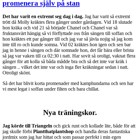
promenera själv på stan
Det har varit en extremt seg dag i dag.
Jag har varit så extremt
trött då Molly kräktes flera gånger under gårdagen. Vid 18 slutade
hon kräka och vid 21 så började Chanel och Chanel var så
fruktansvärt hängig så vi förflyttade oss från sängen till soffan och
hon kräktes ett par gånger till och jag var så jävla nojig så jag kom
inte till ro och kunde somna. Vid 02 kräktes hon igen och sen bar
jag in henne i sängen och där somnade hon, det får bära eller brista
så jag var vaken till ca 02:30 i natt. Har sovit så oroligt, vaknat flera
gånger för att kolla så båda mådde bra och så det inte var kräk i
sängen .. vilket det inte var och inga fler kräkningar sedan i natt.
Otroligt skönt.
Så det har blivit korta promenader med kamphundarna och sen har
vi mest legat i soffan under filten och bara chillat.
Nya träningskor.
Jag körde till Triangeln
och gick runt och kollade lite, både för att
jag skulle förbi
Plantthatplantshop
och handla deras fantastiska
jordmix som jag har hittat och som passar perfekt i min egen