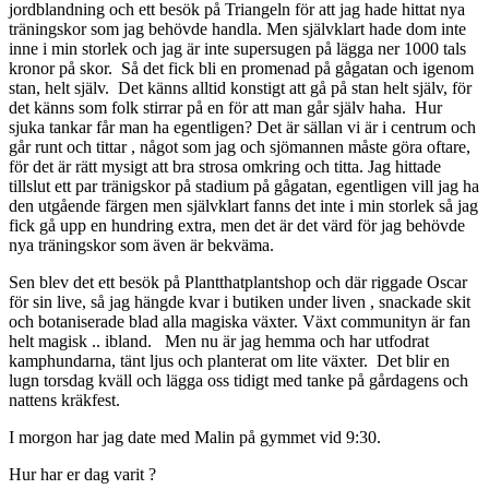
jordblandning och ett besök på Triangeln för att jag hade hittat nya
träningskor som jag behövde handla. Men självklart hade dom inte
inne i min storlek och jag är inte supersugen på lägga ner 1000 tals
kronor på skor. Så det fick bli en promenad på gågatan och igenom
stan, helt själv. Det känns alltid konstigt att gå på stan helt själv, för
det känns som folk stirrar på en för att man går själv haha. Hur
sjuka tankar får man ha egentligen? Det är sällan vi är i centrum och
går runt och tittar , något som jag och sjömannen måste göra oftare,
för det är rätt mysigt att bra strosa omkring och titta. Jag hittade
tillslut ett par tränigskor på stadium på gågatan, egentligen vill jag ha
den utgående färgen men självklart fanns det inte i min storlek så jag
fick gå upp en hundring extra, men det är det värd för jag behövde
nya träningskor som även är bekväma.
Sen blev det ett besök på Plantthatplantshop och där riggade Oscar
för sin live, så jag hängde kvar i butiken under liven , snackade skit
och botaniserade blad alla magiska växter. Växt communityn är fan
helt magisk .. ibland. Men nu är jag hemma och har utfodrat
kamphundarna, tänt ljus och planterat om lite växter. Det blir en
lugn torsdag kväll och lägga oss tidigt med tanke på gårdagens och
nattens kräkfest.
I morgon har jag date med Malin på gymmet vid 9:30.
Hur har er dag varit ?