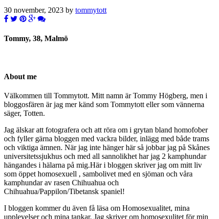
30 november, 2023 by
tommytott
Tommy, 38, Malmö
About me
Välkommen till Tommytott. Mitt namn är Tommy Högberg, men i
bloggosfären är jag mer känd som Tommytott eller som vännerna
säger, Totten.
Jag älskar att fotografera och att röra om i grytan bland homofober
och fyller gärna bloggen med vackra bilder, inlägg med både trams
och viktiga ämnen. När jag inte hänger här så jobbar jag på Skånes
universitetssjukhus och med all sannolikhet har jag 2 kamphundar
hängandes i hälarna på mig.Här i bloggen skriver jag om mitt liv
som öppet homosexuell , sambolivet med en sjöman och våra
kamphundar av rasen Chihuahua och
Chihuahua/Pappilon/Tibetansk spaniel!
I bloggen kommer du även få läsa om Homosexualitet, mina
upplevelser och mina tankar. Jag skriver om homosexulitet för min