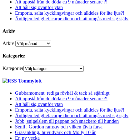
Att uppstå från de döda ca 9 månader senare ?!
Att håll sig ovanför ytan
Emporia, salta kycklingvingar och alldeles för lite ljus?!
Äntligen ledighet, carpe diem och att umgås med sig själv
Arkiv
Arkiv
Kategorier
Kategorier
Tommytott
Gubbamoment, rediga rövhål & tack så stjärtligt
Att uppstå från de döda ca 9 månader senare ?!
Att håll sig ovanför ytan
Emporia, salta kycklingvingar och alldeles för lite ljus?!
Äntligen ledighet, carpe diem och att umgås med sig själv
Jobb, snigelslem till pappan och snackero till hunden
Senil , Gordon ramsay och vilken jävla farsa
Gräsänkling, huvudvärk och Molly 10 år
En ny vecka