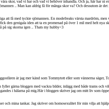
ra skor, vad vi har och vad vi behöver inhandla. Och ja, här har ni en ha
h sjömannen .. Man kan aldrig få för många skor va? Och dessutom är de
iktiga att få med tyckte sjömannen. En modefreaks värsta mardröm, men ve
ck den genigala iden att ta en promenad på över 1 mil med helt nya skor 
e få på sig skorna igen .. Thats my hubby<3
osfären är jag mer känd som Tommytott eller som vännerna säger, To
ch fyller gärna bloggen med vackra bilder, inlägg med både trams och vi
ngandes i hälarna på mig.Här i bloggen skriver jag om mitt liv som ö
och mina tankar. Jag skriver om homosexulitet för min vilja att hjälpa