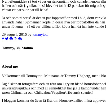
Nu i eftermiddag så tog vi oss en genomgång och kollade igenom alla vå
hallen och när jag räknade så blev det totalt 42 par skor för mig oc
väntar ett par skor par till haha!
Ja och som ni ser så är det ett par foppatofflor med i bild, dom var v
använda haha! Sjömannen köpte in dessa nya par foppatofflor då han fi
under fötterna .. Så ett par billiga tofflor köpta han då han inte kund
29 augusti, 2016 by
tommytott
Tommy, 38, Malmö
About me
Välkommen till Tommytott. Mitt namn är Tommy Högberg, men i blogg
Jag älskar att fotografera och att röra om i grytan bland homofober o
universitetssjukhus och med all sannolikhet har jag 2 kamphundar hä
rasen Chihuahua och Chihuahua/Pappilon/Tibetansk spaniel!
I bloggen kommer du även få läsa om Homosexualitet, mina upplevelser 