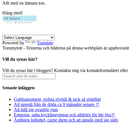
Allt med en lättsam ton.
Häng med!
Powered by
Translate
Tommytott - Texterna och bilderna på denna webbplats är upphovsrätts
Vill du synas här?
Vill du synas här i bloggen? Kontakta mig via kontaktformuläret eller
Senaste inläggen
Gubbamoment, rediga rövhål & tack så stjärtligt
Att uppstå från de döda ca 9 månader senare ?!
Att håll sig ovanför ytan
Emporia, salta kycklingvingar och alldeles för lite ljus?!
Äntligen ledighet, carpe diem och att umgås med sig själv