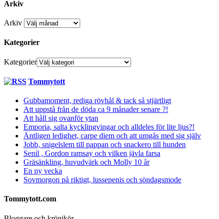
Arkiv
Arkiv
Kategorier
Kategorier
Tommytott
Gubbamoment, rediga rövhål & tack så stjärtligt
Att uppstå från de döda ca 9 månader senare ?!
Att håll sig ovanför ytan
Emporia, salta kycklingvingar och alldeles för lite ljus?!
Äntligen ledighet, carpe diem och att umgås med sig själv
Jobb, snigelslem till pappan och snackero till hunden
Senil , Gordon ramsay och vilken jävla farsa
Gräsänkling, huvudvärk och Molly 10 år
En ny vecka
Sovmorgon på riktigt, lussepenis och söndagsmode
Tommytott.com
Bloggare och krönikör.