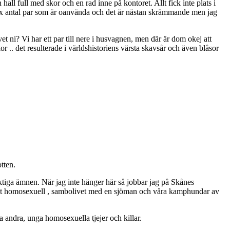
ll full med skor och en rad inne på kontoret. Allt fick inte plats i
t x antal par som är oanvända och det är nästan skrämmande men jag
t ni? Vi har ett par till nere i husvagnen, men där är dom okej att
.. det resulterade i världshistoriens värsta skavsår och även blåsor
tten.
ktiga ämnen. När jag inte hänger här så jobbar jag på Skånes
ppet homosexuell , sambolivet med en sjöman och våra kamphundar av
 andra, unga homosexuella tjejer och killar.