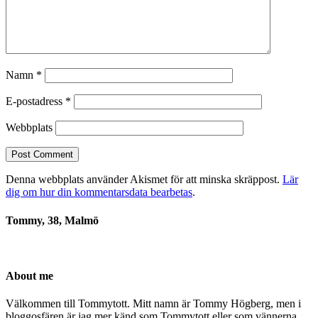
Namn
*
E-postadress
*
Webbplats
Denna webbplats använder Akismet för att minska skräppost.
Lär
dig om hur din kommentarsdata bearbetas
.
Tommy, 38, Malmö
About me
Välkommen till Tommytott. Mitt namn är Tommy Högberg, men i
bloggosfären är jag mer känd som Tommytott eller som vännerna