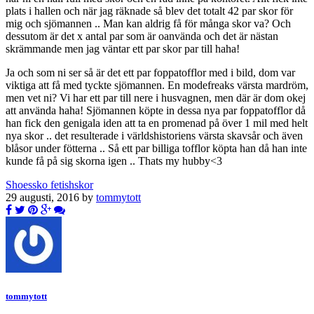
plats i hallen och när jag räknade så blev det totalt 42 par skor för
mig och sjömannen .. Man kan aldrig få för många skor va? Och
dessutom är det x antal par som är oanvända och det är nästan
skrämmande men jag väntar ett par skor par till haha!
Ja och som ni ser så är det ett par foppatofflor med i bild, dom var
viktiga att få med tyckte sjömannen. En modefreaks värsta mardröm,
men vet ni? Vi har ett par till nere i husvagnen, men där är dom okej
att använda haha! Sjömannen köpte in dessa nya par foppatofflor då
han fick den genigala iden att ta en promenad på över 1 mil med helt
nya skor .. det resulterade i världshistoriens värsta skavsår och även
blåsor under fötterna .. Så ett par billiga tofflor köpta han då han inte
kunde få på sig skorna igen .. Thats my hubby<3
Shoes
sko fetish
skor
29 augusti, 2016 by
tommytott
tommytott