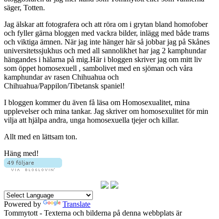
säger, Totten.
Jag älskar att fotografera och att röra om i grytan bland homofober
och fyller gärna bloggen med vackra bilder, inlägg med både trams
och viktiga ämnen. När jag inte hänger här så jobbar jag på Skånes
universitetssjukhus och med all sannolikhet har jag 2 kamphundar
hängandes i hälarna på mig.Här i bloggen skriver jag om mitt liv
som öppet homosexuell , sambolivet med en sjöman och våra
kamphundar av rasen Chihuahua och
Chihuahua/Pappilon/Tibetansk spaniel!
I bloggen kommer du även få läsa om Homosexualitet, mina
upplevelser och mina tankar. Jag skriver om homosexulitet för min
vilja att hjälpa andra, unga homosexuella tjejer och killar.
Allt med en lättsam ton.
Häng med!
Powered by
Translate
Tommytott - Texterna och bilderna på denna webbplats är