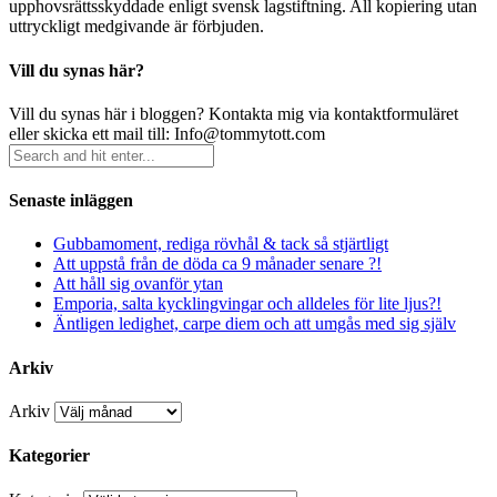
upphovsrättsskyddade enligt svensk lagstiftning. All kopiering utan
uttryckligt medgivande är förbjuden.
Vill du synas här?
Vill du synas här i bloggen? Kontakta mig via kontaktformuläret
eller skicka ett mail till: Info@tommytott.com
Senaste inläggen
Gubbamoment, rediga rövhål & tack så stjärtligt
Att uppstå från de döda ca 9 månader senare ?!
Att håll sig ovanför ytan
Emporia, salta kycklingvingar och alldeles för lite ljus?!
Äntligen ledighet, carpe diem och att umgås med sig själv
Arkiv
Arkiv
Kategorier