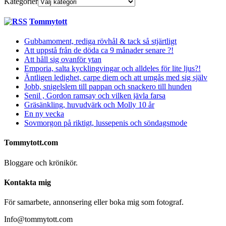
Kategorier
Tommytott
Gubbamoment, rediga rövhål & tack så stjärtligt
Att uppstå från de döda ca 9 månader senare ?!
Att håll sig ovanför ytan
Emporia, salta kycklingvingar och alldeles för lite ljus?!
Äntligen ledighet, carpe diem och att umgås med sig själv
Jobb, snigelslem till pappan och snackero till hunden
Senil , Gordon ramsay och vilken jävla farsa
Gräsänkling, huvudvärk och Molly 10 år
En ny vecka
Sovmorgon på riktigt, lussepenis och söndagsmode
Tommytott.com
Bloggare och krönikör.
Kontakta mig
För samarbete, annonsering eller boka mig som fotograf.
Info@tommytott.com