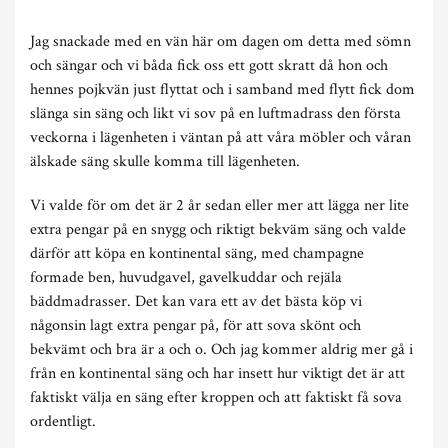
Jag snackade med en vän här om dagen om detta med sömn
och sängar och vi båda fick oss ett gott skratt då hon och
hennes pojkvän just flyttat och i samband med flytt fick dom
slänga sin säng och likt vi sov på en luftmadrass den första
veckorna i lägenheten i väntan på att våra möbler och våran
älskade säng skulle komma till lägenheten.
Vi valde för om det är 2 år sedan eller mer att lägga ner lite
extra pengar på en snygg och riktigt bekväm säng och valde
därför att köpa en kontinental säng, med champagne
formade ben, huvudgavel, gavelkuddar och rejäla
bäddmadrasser. Det kan vara ett av det bästa köp vi
någonsin lagt extra pengar på, för att sova skönt och
bekvämt och bra är a och o. Och jag kommer aldrig mer gå i
från en kontinental säng och har insett hur viktigt det är att
faktiskt välja en säng efter kroppen och att faktiskt få sova
ordentligt.