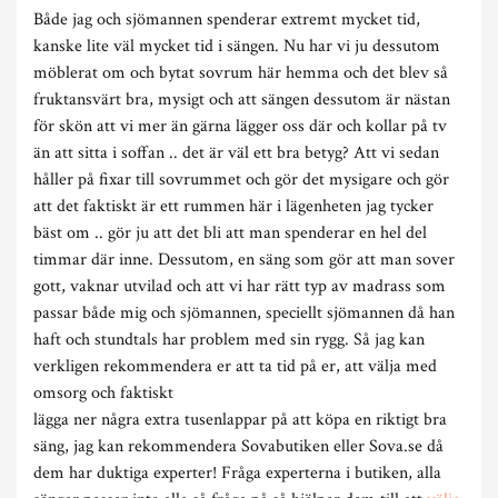
Både jag och sjömannen spenderar extremt mycket tid,
kanske lite väl mycket tid i sängen. Nu har vi ju dessutom
möblerat om och bytat sovrum här hemma och det blev så
fruktansvärt bra, mysigt och att sängen dessutom är nästan
för skön att vi mer än gärna lägger oss där och kollar på tv
än att sitta i soffan .. det är väl ett bra betyg? Att vi sedan
håller på fixar till sovrummet och gör det mysigare och gör
att det faktiskt är ett rummen här i lägenheten jag tycker
bäst om .. gör ju att det bli att man spenderar en hel del
timmar där inne. Dessutom, en säng som gör att man sover
gott, vaknar utvilad och att vi har rätt typ av madrass som
passar både mig och sjömannen, speciellt sjömannen då han
haft och stundtals har problem med sin rygg. Så jag kan
verkligen rekommendera er att ta tid på er, att välja med
omsorg och faktiskt
lägga ner några extra tusenlappar på att köpa en riktigt bra
säng, jag kan rekommendera Sovabutiken eller Sova.se då
dem har duktiga experter! Fråga experterna i butiken, alla