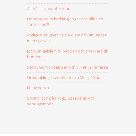
Att håll sig ovanför ytan
Emporia, salta kycklingvingar och alldeles
för lite ljus?!
Äntligen ledighet, carpe diem och att umgås
med sig själv
Jobb, snigelslem till pappan och snackero till
hunden
Senil , Gordon ramsay och vilken jävla farsa
Gräsänkling, huvudvärk och Molly 10 år
En ny vecka
Sovmorgon på riktigt, lussepenis och
söndagsmode