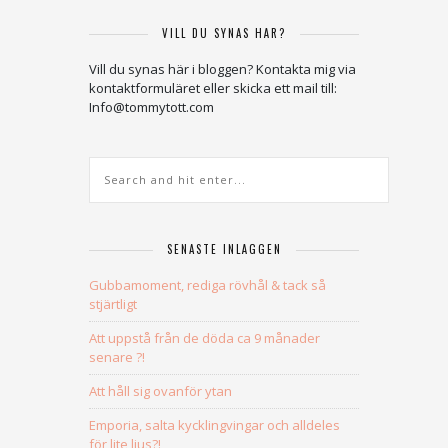
VILL DU SYNAS HÄR?
Vill du synas här i bloggen? Kontakta mig via
kontaktformuläret eller skicka ett mail till:
Info@tommytott.com
SENASTE INLÄGGEN
Gubbamoment, rediga rövhål & tack så
stjärtligt
Att uppstå från de döda ca 9 månader
senare ?!
Att håll sig ovanför ytan
Emporia, salta kycklingvingar och alldeles
för lite ljus?!