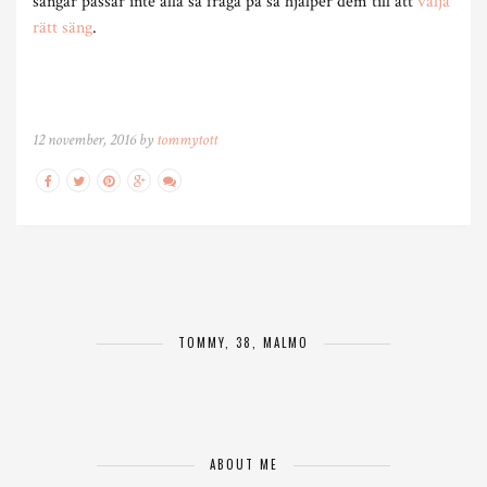
sängar passar inte alla så fråga på så hjälper dem till att
välja
rätt säng
.
12 november, 2016 by
tommytott
TOMMY, 38, MALMÖ
ABOUT ME