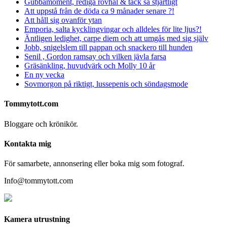
Gubbamoment, rediga rövhål & tack så stjärtligt
Att uppstå från de döda ca 9 månader senare ?!
Att håll sig ovanför ytan
Emporia, salta kycklingvingar och alldeles för lite ljus?!
Äntligen ledighet, carpe diem och att umgås med sig själv
Jobb, snigelslem till pappan och snackero till hunden
Senil , Gordon ramsay och vilken jävla farsa
Gräsänkling, huvudvärk och Molly 10 år
En ny vecka
Sovmorgon på riktigt, lussepenis och söndagsmode
Tommytott.com
Bloggare och krönikör.
Kontakta mig
För samarbete, annonsering eller boka mig som fotograf.
Info@tommytott.com
Kamera utrustning