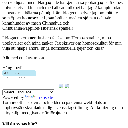
och viktiga ämnen. När jag inte hänger här så jobbar jag på Skånes
universitetssjukhus och med all sannolikhet har jag 2 kamphundar
hängandes i hälarna på mig.Här i bloggen skriver jag om mitt liv
som öppet homosexuell , sambolivet med en sjöman och våra
kamphundar av rasen Chihuahua och
Chihuahua/Pappilon/Tibetansk spaniel!
I bloggen kommer du även få läsa om Homosexualitet, mina
upplevelser och mina tankar. Jag skriver om homosexulitet för min
vilja att hjälpa andra, unga homosexuella tjejer och killar.
Allt med en lättsam ton.
Häng med!
Powered by
Translate
Tommytott - Texterna och bilderna på denna webbplats är
upphovsrättsskyddade enligt svensk lagstiftning. All kopiering utan
uttryckligt medgivande är förbjuden.
Vill du synas här?