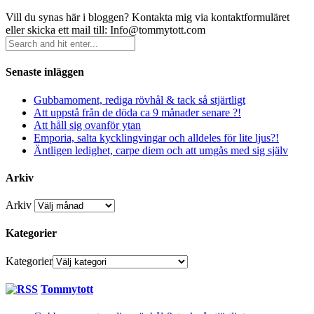
Vill du synas här i bloggen? Kontakta mig via kontaktformuläret
eller skicka ett mail till: Info@tommytott.com
Senaste inläggen
Gubbamoment, rediga rövhål & tack så stjärtligt
Att uppstå från de döda ca 9 månader senare ?!
Att håll sig ovanför ytan
Emporia, salta kycklingvingar och alldeles för lite ljus?!
Äntligen ledighet, carpe diem och att umgås med sig själv
Arkiv
Arkiv
Kategorier
Kategorier
Tommytott