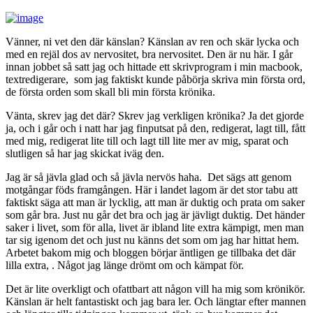
Vänner, ni vet den där känslan? Känslan av ren och skär lycka och
med en rejäl dos av nervositet, bra nervositet. Den är nu här. I går
innan jobbet så satt jag och hittade ett skrivprogram i min macbook,
textredigerare, som jag faktiskt kunde påbörja skriva min första ord,
de första orden som skall bli min första krönika.
Vänta, skrev jag det där? Skrev jag verkligen krönika? Ja det gjorde
ja, och i går och i natt har jag finputsat på den, redigerat, lagt till, fått
med mig, redigerat lite till och lagt till lite mer av mig, sparat och
slutligen så har jag skickat iväg den.
Jag är så jävla glad och så jävla nervös haha. Det sägs att genom
motgångar föds framgången. Här i landet lagom är det stor tabu att
faktiskt säga att man är lycklig, att man är duktig och prata om saker
som går bra. Just nu går det bra och jag är jävligt duktig. Det händer
saker i livet, som för alla, livet är ibland lite extra kämpigt, men man
tar sig igenom det och just nu känns det som om jag har hittat hem.
Arbetet bakom mig och bloggen börjar äntligen ge tillbaka det där
lilla extra, . Något jag länge drömt om och kämpat för.
Det är lite overkligt och ofattbart att någon vill ha mig som krönikör.
Känslan är helt fantastiskt och jag bara ler. Och längtar efter mannen