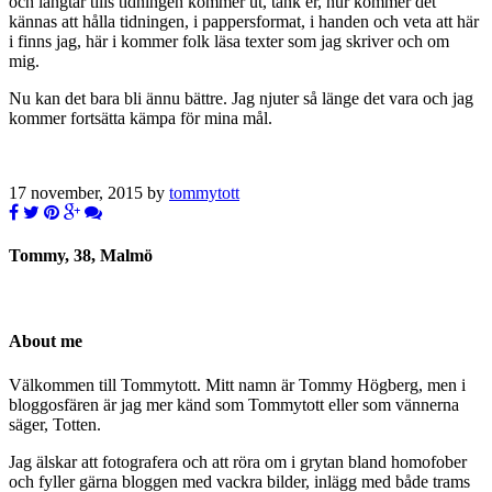
och längtar tills tidningen kommer ut, tänk er, hur kommer det
kännas att hålla tidningen, i pappersformat, i handen och veta att här
i finns jag, här i kommer folk läsa texter som jag skriver och om
mig.
Nu kan det bara bli ännu bättre. Jag njuter så länge det vara och jag
kommer fortsätta kämpa för mina mål.
17 november, 2015 by
tommytott
Tommy, 38, Malmö
About me
Välkommen till Tommytott. Mitt namn är Tommy Högberg, men i
bloggosfären är jag mer känd som Tommytott eller som vännerna
säger, Totten.
Jag älskar att fotografera och att röra om i grytan bland homofober
och fyller gärna bloggen med vackra bilder, inlägg med både trams