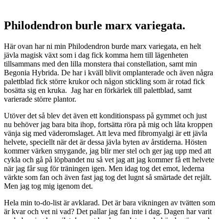
Philodendron burle marx variegata.
Här ovan har ni min Philodendron burde marx variegata, en helt
jävla magisk växt som i dag fick komma hem till lägenheten
tillsammans med den lilla monstera thai constellation, samt min
Begonia Hybrida. De har i kväll blivit omplanterade och även några
palettblad fick större krukor och någon stickling som är rotad fick
bosätta sig en kruka. Jag har en förkärlek till palettblad, samt
varierade större plantor.
Utöver det så blev det även ett konditionspass på gymmet och just
nu behöver jag bara bita ihop, fortsätta röra på mig och låta kroppen
vänja sig med väderomslaget. Att leva med fibromyalgi är ett jävla
helvete, speciellt när det är dessa jävla byten av årstiderna. Hösten
kommer värken smygande, jag blir mer stel och ger jag upp med att
cykla och gå på löpbandet nu så vet jag att jag kommer få ett helvete
när jag får sug för träningen igen. Men idag tog det emot, lederna
värkte som fan och även fast jag tog det lugnt så smärtade det rejält.
Men jag tog mig igenom det.
Hela min to-do-list är avklarad. Det är bara vikningen av tvätten som
är kvar och vet ni vad? Det pallar jag fan inte i dag. Dagen har varit