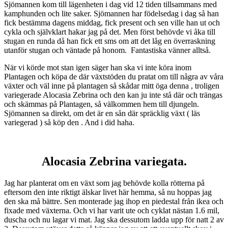
Sjömannen kom till lägenheten i dag vid 12 tiden tillsammans med
kamphunden och lite saker. Sjömannen har födelsedag i dag så han
fick bestämma dagens middag, fick present och sen ville han ut och
cykla och självklart hakar jag på det. Men först behövde vi åka till
stugan en runda då han fick ett sms om att det låg en överraskning
utanför stugan och väntade på honom. Fantastiska vänner alltså.
När vi körde mot stan igen säger han ska vi inte köra inom
Plantagen och köpa de där växtstöden du pratat om till några av våra
växter och väl inne på plantagen så skådar mitt öga denna , troligen
variegerade Alocasia Zebrina och den kan ju inte stå där och trängas
och skämmas på Plantagen, så välkommen hem till djungeln.
Sjömannen sa direkt, om det är en sån där spräcklig växt ( läs
variegerad ) så köp den . And i did haha.
Alocasia Zebrina variegata.
Jag har planterat om en växt som jag behövde kolla rötterna på
eftersom den inte riktigt älskar livet här hemma, så nu hoppas jag
den ska må bättre. Sen monterade jag ihop en piedestal från ikea och
fixade med växterna. Och vi har varit ute och cyklat nästan 1.6 mil,
duscha och nu lagar vi mat. Jag ska dessutom ladda upp för natt 2 av