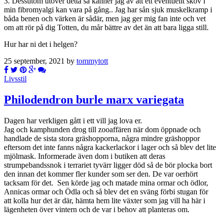
3. Dessutom utöver detta så känner jag av att ett eventuellt skov i
min fibromyalgi kan vara på gång.. Jag har sån sjuk muskelkramp i
båda benen och värken är sådär, men jag ger mig fan inte och vet
om att rör på dig Totten, du mår bättre av det än att bara ligga still.
Hur har ni det i helgen?
25 september, 2021 by
tommytott
Livsstil
Philodendron burle marx variegata
Dagen har verkligen gått i ett vill jag lova er.
Jag och kamphunden drog till zooaffären när dom öppnade och
handlade de sista stora gräshopporna, några mindre gräshoppor
eftersom det inte fanns några kackerlackor i lager och så blev det lite
mjölmask. Informerade även dom i butiken att deras
strumpebandssnok i terrariet tyvärr ligger död så de bör plocka bort
den innan det kommer fler kunder som ser den. De var oerhört
tacksam för det. Sen körde jag och matade mina ormar och ödlor,
Annicas ormar och Ödla och så blev det en sväng förbi stugan för
att kolla hur det är där, hämta hem lite växter som jag vill ha här i
lägenheten över vintern och de var i behov att planteras om.