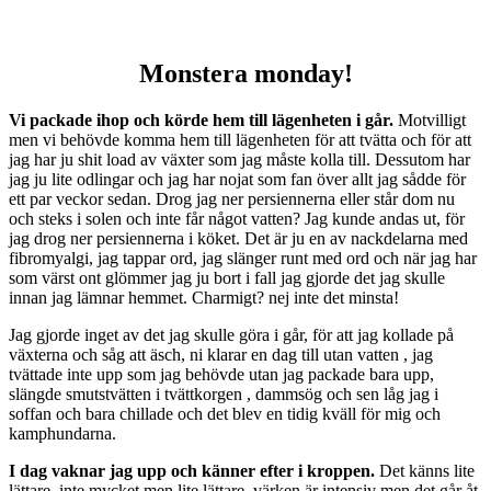
Monstera monday!
Vi packade ihop och körde hem till lägenheten i går.
Motvilligt
men vi behövde komma hem till lägenheten för att tvätta och för att
jag har ju shit load av växter som jag måste kolla till. Dessutom har
jag ju lite odlingar och jag har nojat som fan över allt jag sådde för
ett par veckor sedan. Drog jag ner persiennerna eller står dom nu
och steks i solen och inte får något vatten? Jag kunde andas ut, för
jag drog ner persiennerna i köket. Det är ju en av nackdelarna med
fibromyalgi, jag tappar ord, jag slänger runt med ord och när jag har
som värst ont glömmer jag ju bort i fall jag gjorde det jag skulle
innan jag lämnar hemmet. Charmigt? nej inte det minsta!
Jag gjorde inget av det jag skulle göra i går, för att jag kollade på
växterna och såg att äsch, ni klarar en dag till utan vatten , jag
tvättade inte upp som jag behövde utan jag packade bara upp,
slängde smutstvätten i tvättkorgen , dammsög och sen låg jag i
soffan och bara chillade och det blev en tidig kväll för mig och
kamphundarna.
I dag vaknar jag upp och känner efter i kroppen.
Det känns lite
lättare, inte mycket men lite lättare, värken är intensiv men det går åt