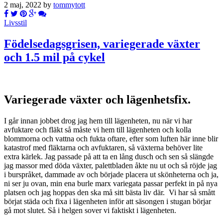
2 maj, 2022 by
tommytott
Livsstil
Födelsedagsgrisen, variegerade växter
och 1.5 mil på cykel
Variegerade växter och lägenhetsfix.
I går innan jobbet drog jag hem till lägenheten, nu när vi har
avfuktare och fläkt så måste vi hem till lägenheten och kolla
blommorna och vattna och fukta oftare, efter som luften här inne blir
katastrof med fläktarna och avfuktaren, så växterna behöver lite
extra kärlek. Jag passade på att ta en lång dusch och sen så slängde
jag massor med döda växter, palettbladen åkte nu ut och så röjde jag
i burspråket, dammade av och började placera ut skönheterna och ja,
ni ser ju ovan, min ena burle marx variegata passar perfekt in på nya
platsen och jag hoppas den ska må sitt bästa liv där. Vi har så smått
börjat städa och fixa i lägenheten inför att säsongen i stugan börjar
gå mot slutet. Så i helgen sover vi faktiskt i lägenheten.