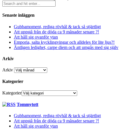
Senaste inläggen
Gubbamoment, rediga rövhål & tack så stjärtligt
Att uppstå från de döda ca 9 månader senare ?!
Att håll sig ovanför ytan
Emporia, salta kycklingvingar och alldeles för lite ljus?!
Äntligen ledighet, carpe diem och att umgås med sig själv
Arkiv
Arkiv
Kategorier
Kategorier
Tommytott
Gubbamoment, rediga rövhål & tack så stjärtligt
Att uppstå från de döda ca 9 månader senare ?!
Att håll sig ovanför ytan