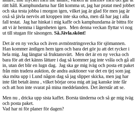
rätt håll. Kamphundarna har fått komma ut, jag har pratat med jobbet
och ska testa jobba i morgon igen, vilket jag är glad för men jag är
oxå så jävla nervös att kroppen inte ska orka, men då har jag i alla
fall testat. Jag har hinkat i mig kaffe och kamphundarna är bittra för
att vi är hemma i lägenheten igen. Men denna veckan flyttar vi nog
ut till stugan för säsongen.
Så.Jävla.skönt!
Det är en ny vecka och även avmönstringsvecka för sjömannen.
Han kommer äntligen hem igen och bara det gör ju att det rycker i
hela mig. Jag längtar så fruktansvärt. Men det är en ny vecka och
bara för att det känns lättare i dag så kommer jag inte vråla och gå all
in, utan det blir en lugn dag. Jag ska ge mig iväg och posta ett paket
från min tradera auktion, de andra auktioner var det en tjej som jag
ska möta upp i Lund någon dag så jag slipper skicka, men jag har
inte fått betalt ännu , vilket börjar oroa mig att jag kanske inte får
och att hon inte svarat på mina meddelanden. Det återstår att se.
Men nu , dricka upp sista kaffet. Borsta tänderna och så ge mig iväg
och posta paket.
Vad har ni för planer för dagen?