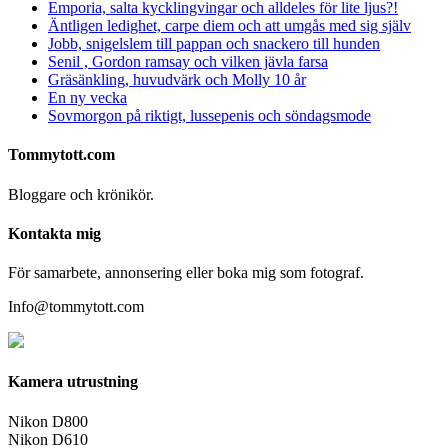
Emporia, salta kycklingvingar och alldeles för lite ljus?!
Äntligen ledighet, carpe diem och att umgås med sig själv
Jobb, snigelslem till pappan och snackero till hunden
Senil , Gordon ramsay och vilken jävla farsa
Gräsänkling, huvudvärk och Molly 10 år
En ny vecka
Sovmorgon på riktigt, lussepenis och söndagsmode
Tommytott.com
Bloggare och krönikör.
Kontakta mig
För samarbete, annonsering eller boka mig som fotograf.
Info@tommytott.com
Kamera utrustning
Nikon D800
Nikon D610