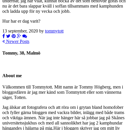
underbar, jag har vilat, kunnat bocka av det som behövde göras och
nu är det bara slappar kväll i soffan tillsammans med kamphunden
och ladda upp för ny vecka och jobb.
Hur har er dag varit?
13 september, 2020 by
tommytott
Newer Posts
Tommy, 38, Malmö
About me
Välkommen till Tommytott. Mitt namn är Tommy Högberg, men i
bloggosfären är jag mer känd som Tommytott eller som vännerna
säger, Totten.
Jag älskar att fotografera och att röra om i grytan bland homofober
och fyller gärna bloggen med vackra bilder, inlägg med både trams
och viktiga ämnen. När jag inte hänger här så jobbar jag på Skånes
universitetssjukhus och med all sannolikhet har jag 2 kamphundar
hängandes i hälarna på mig.Här i bloggen skriver jag om mitt liv