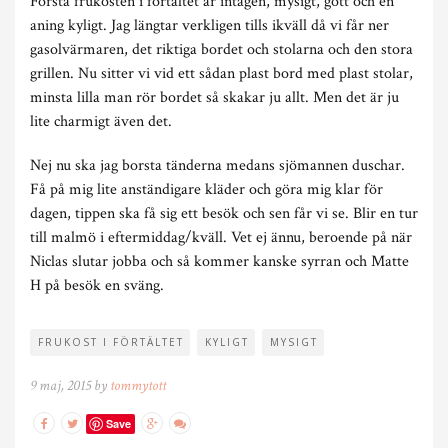
Första frukosten i förtältet är intagen, mysigt, gott och en
aning kyligt. Jag längtar verkligen tills ikväll då vi får ner
gasolvärmaren, det riktiga bordet och stolarna och den stora
grillen. Nu sitter vi vid ett sådan plast bord med plast stolar,
minsta lilla man rör bordet så skakar ju allt. Men det är ju
lite charmigt även det.
Nej nu ska jag borsta tänderna medans sjömannen duschar.
Få på mig lite anständigare kläder och göra mig klar för
dagen, tippen ska få sig ett besök och sen får vi se. Blir en tur
till malmö i eftermiddag/kväll. Vet ej ännu, beroende på när
Niclas slutar jobba och så kommer kanske syrran och Matte
H på besök en sväng.
FRUKOST I FÖRTÄLTET
KYLIGT
MYSIGT
9 maj, 2015 by
tommytott
Save