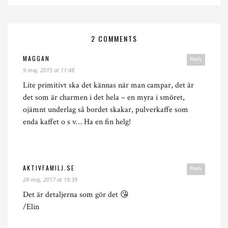
2 COMMENTS
MAGGAN
Reply
9 maj, 2015 at 11:48
Lite primitivt ska det kännas när man campar, det är
det som är charmen i det hela – en myra i smöret,
ojämnt underlag så bordet skakar, pulverkaffe som
enda kaffet o s v… Ha en fin helg!
AKTIVFAMILJ.SE
Reply
28 maj, 2017 at 19:39
Det är detaljerna som gör det 😘
/Elin