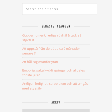
SENASTE INLÄGGEN
Gubbamoment, rediga rövhål & tack så
stjärtligt
Att uppstå från de döda ca 9 månader
senare ?!
Att håll sig ovanför ytan
Emporia, salta kycklingvingar och alldeles
för lite ljus?!
Äntligen ledighet, carpe diem och att umgås
med sig själv
ARKIV
Arkiv