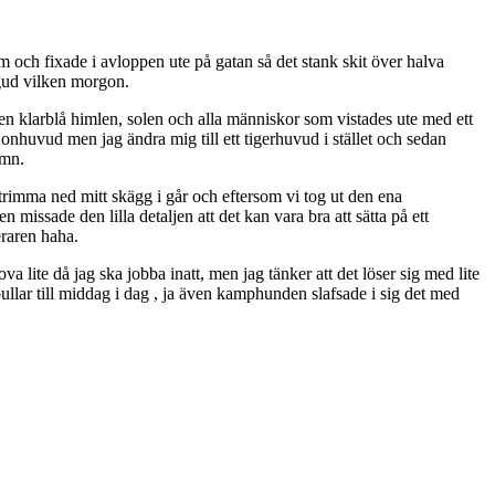
 och fixade i avloppen ute på gatan så det stank skit över halva
egud vilken morgon.
den klarblå himlen, solen och alla människor som vistades ute med ett
ejonhuvud men jag ändra mig till ett tigerhuvud i stället och sedan
amn.
 trimma ned mitt skägg i går och eftersom vi tog ut den ena
issade den lilla detaljen att det kan vara bra att sätta på ett
eraren haha.
 lite då jag ska jobba inatt, men jag tänker att det löser sig med lite
lar till middag i dag , ja även kamphunden slafsade i sig det med