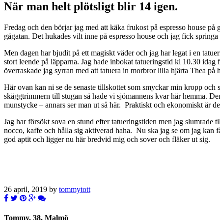
När man helt plötsligt blir 14 igen.
Fredag och den börjar jag med att käka frukost på espresso house på g
gågatan. Det hukades vilt inne på espresso house och jag fick springa
Men dagen har bjudit på ett magiskt väder och jag har legat i en tatue
stort leende på läpparna. Jag hade inbokat tatueringstid kl 10.30 idag f
överraskade jag syrran med att tatuera in morbror lilla hjärta Thea på
Här ovan kan ni se de senaste tillskottet som smyckar min kropp och så
skäggtrimmern till stugan så hade vi sjömannens kvar här hemma. Den är 
munstycke – annars ser man ut så här. Praktiskt och ekonomiskt är det i 
Jag har försökt sova en stund efter tatueringstiden men jag slumrade ti
nocco, kaffe och hålla sig aktiverad haha. Nu ska jag se om jag kan 
god aptit och ligger nu här bredvid mig och sover och fläker ut sig.
26 april, 2019 by
tommytott
Tommy, 38, Malmö