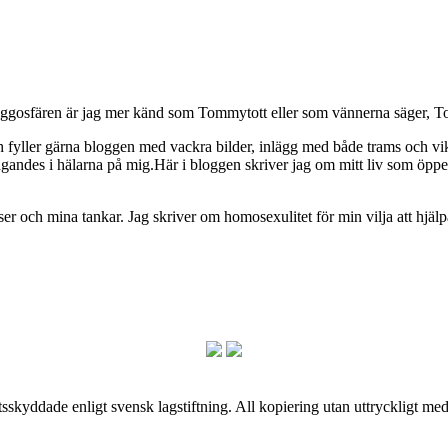
osfären är jag mer känd som Tommytott eller som vännerna säger, To
ch fyller gärna bloggen med vackra bilder, inlägg med både trams och vi
ngandes i hälarna på mig.Här i bloggen skriver jag om mitt liv som ö
och mina tankar. Jag skriver om homosexulitet för min vilja att hjälpa
skyddade enligt svensk lagstiftning. All kopiering utan uttryckligt me