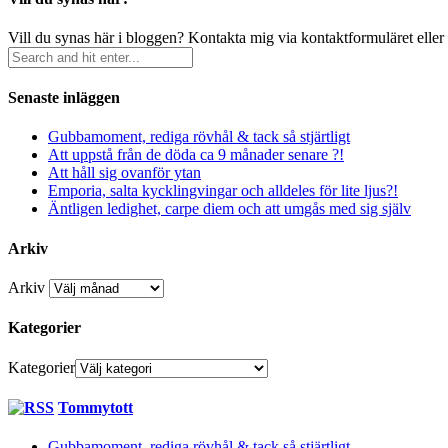
Vill du synas här i bloggen? Kontakta mig via kontaktformuläret eller
Senaste inläggen
Gubbamoment, rediga rövhål & tack så stjärtligt
Att uppstå från de döda ca 9 månader senare ?!
Att håll sig ovanför ytan
Emporia, salta kycklingvingar och alldeles för lite ljus?!
Äntligen ledighet, carpe diem och att umgås med sig själv
Arkiv
Arkiv
Kategorier
Kategorier
Tommytott
Gubbamoment, rediga rövhål & tack så stjärtligt