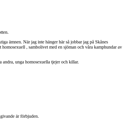
tten.
ktiga ämnen. När jag inte hänger här så jobbar jag på Skånes
ppet homosexuell , sambolivet med en sjöman och våra kamphundar av
 andra, unga homosexuella tjejer och killar.
dgivande är förbjuden.