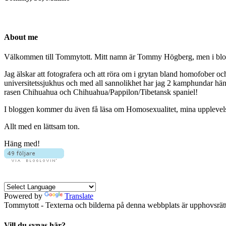
About me
Välkommen till Tommytott. Mitt namn är Tommy Högberg, men i blogg
Jag älskar att fotografera och att röra om i grytan bland homofober o
universitetssjukhus och med all sannolikhet har jag 2 kamphundar hä
rasen Chihuahua och Chihuahua/Pappilon/Tibetansk spaniel!
I bloggen kommer du även få läsa om Homosexualitet, mina upplevelser 
Allt med en lättsam ton.
Häng med!
Powered by
Translate
Tommytott - Texterna och bilderna på denna webbplats är upphovsrätts
Vill du synas här?