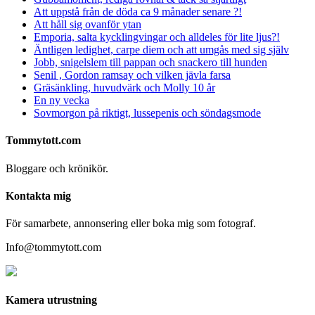
Att uppstå från de döda ca 9 månader senare ?!
Att håll sig ovanför ytan
Emporia, salta kycklingvingar och alldeles för lite ljus?!
Äntligen ledighet, carpe diem och att umgås med sig själv
Jobb, snigelslem till pappan och snackero till hunden
Senil , Gordon ramsay och vilken jävla farsa
Gräsänkling, huvudvärk och Molly 10 år
En ny vecka
Sovmorgon på riktigt, lussepenis och söndagsmode
Tommytott.com
Bloggare och krönikör.
Kontakta mig
För samarbete, annonsering eller boka mig som fotograf.
Info@tommytott.com
Kamera utrustning