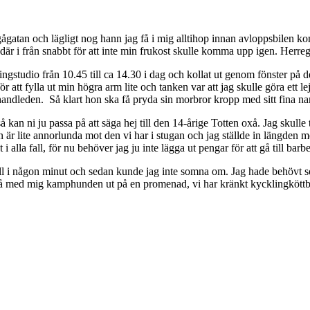
ågatan och lägligt nog hann jag få i mig alltihop innan avloppsbilen kom
 där i från snabbt för att inte min frukost skulle komma upp igen. Herr
ringstudio från 10.45 till ca 14.30 i dag och kollat ut genom fönster på 
ör att fylla ut min högra arm lite och tanken var att jag skulle göra ett l
 handleden. Så klart hon ska få pryda sin morbror kropp med sitt fina n
 kan ni ju passa på att säga hej till den 14-årige Totten oxå. Jag skulle
lite annorlunda mot den vi har i stugan och jag ställde in längden men m
alla fall, för nu behöver jag ju inte lägga ut pengar för att gå till barb
ll i någon minut och sedan kunde jag inte somna om. Jag hade behövt sova
få med mig kamphunden ut på en promenad, vi har kränkt kycklingköttbul