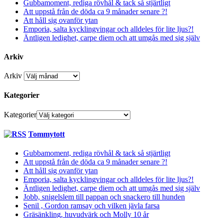
Gubbamoment, rediga rövhål & tack så stjärtligt
Att uppstå från de döda ca 9 månader senare ?!
Att håll sig ovanför ytan
Emporia, salta kycklingvingar och alldeles för lite ljus?!
Äntligen ledighet, carpe diem och att umgås med sig själv
Arkiv
Arkiv
Kategorier
Kategorier
Tommytott
Gubbamoment, rediga rövhål & tack så stjärtligt
Att uppstå från de döda ca 9 månader senare ?!
Att håll sig ovanför ytan
Emporia, salta kycklingvingar och alldeles för lite ljus?!
Äntligen ledighet, carpe diem och att umgås med sig själv
Jobb, snigelslem till pappan och snackero till hunden
Senil , Gordon ramsay och vilken jävla farsa
Gräsänkling, huvudvärk och Molly 10 år