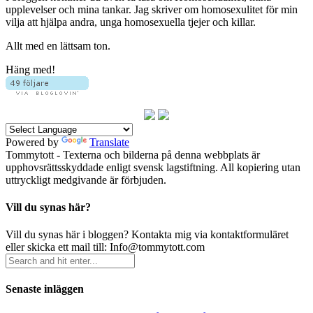
upplevelser och mina tankar. Jag skriver om homosexulitet för min
vilja att hjälpa andra, unga homosexuella tjejer och killar.
Allt med en lättsam ton.
Häng med!
Powered by
Translate
Tommytott - Texterna och bilderna på denna webbplats är
upphovsrättsskyddade enligt svensk lagstiftning. All kopiering utan
uttryckligt medgivande är förbjuden.
Vill du synas här?
Vill du synas här i bloggen? Kontakta mig via kontaktformuläret
eller skicka ett mail till: Info@tommytott.com
Senaste inläggen