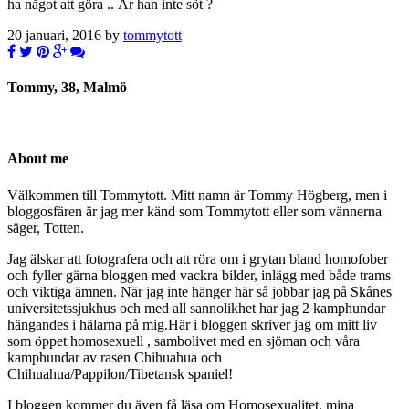
ha något att göra .. Är han inte söt ?
20 januari, 2016 by
tommytott
Tommy, 38, Malmö
About me
Välkommen till Tommytott. Mitt namn är Tommy Högberg, men i
bloggosfären är jag mer känd som Tommytott eller som vännerna
säger, Totten.
Jag älskar att fotografera och att röra om i grytan bland homofober
och fyller gärna bloggen med vackra bilder, inlägg med både trams
och viktiga ämnen. När jag inte hänger här så jobbar jag på Skånes
universitetssjukhus och med all sannolikhet har jag 2 kamphundar
hängandes i hälarna på mig.Här i bloggen skriver jag om mitt liv
som öppet homosexuell , sambolivet med en sjöman och våra
kamphundar av rasen Chihuahua och
Chihuahua/Pappilon/Tibetansk spaniel!
I bloggen kommer du även få läsa om Homosexualitet, mina