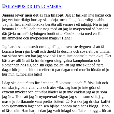
Jaaaag lever men det är fan knappt.
Jag är fasiken inte kaxig och
jag vet inte riktigt hur jag ska börja, men allt gick otroligt snabbt.
Jag får helt enkelt försöka berätta allt senare i ett inlägg. Nu är jag
hemma i alla fall och inte nog med att jag är nyopererad så har den
där jävla mansförkylningen brutit ut .. Försök hosta med en lätt
inflammerad och nyopererad mage?! Haha!
Jag har dessutom sovit otroligt dåligt de senaste dygnen så att få
komma hem i går kväll och direkt få duscha och sova ett par timmar
var skönt och sen har jag sovit ok i natt, inte optimalt, men okej. Det
bästa av allt är att få ha sin egen säng, galna kamphundar och
sjömannen hos sig och sin egna toalett, att jag inte skitit på flera
dagar hör ju inte hit men efter ett par dagar med morfin förstår ni ju
hur min gumpalalla låter!
I dag ska det uråttas lite ärenden, få komma ut och få frisk luft och
sen ska jag bara vila, vila och åter vila. Jag kan ju inte göra så
extremt mycket och att välja kläder är ju inte enklast,jag är ju som
jag är .. Trots att jag är nyopererad vägrar jag se ut som skit, jag
måste ju fortfarande vara pretto Totten! 😉 Nu ska jag dricka kaffet
som sjömannen lagat och sen hjälpa honom med hans blogg.. Japp,
ni läste rätt. Han har medan jag varit inlagd skaffat en blogg .. för att