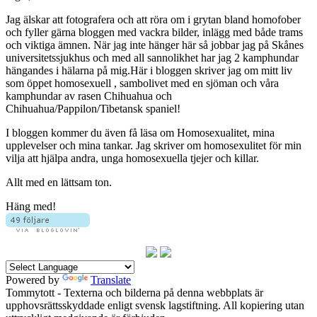
Jag älskar att fotografera och att röra om i grytan bland homofober
och fyller gärna bloggen med vackra bilder, inlägg med både trams
och viktiga ämnen. När jag inte hänger här så jobbar jag på Skånes
universitetssjukhus och med all sannolikhet har jag 2 kamphundar
hängandes i hälarna på mig.Här i bloggen skriver jag om mitt liv
som öppet homosexuell , sambolivet med en sjöman och våra
kamphundar av rasen Chihuahua och
Chihuahua/Pappilon/Tibetansk spaniel!
I bloggen kommer du även få läsa om Homosexualitet, mina
upplevelser och mina tankar. Jag skriver om homosexulitet för min
vilja att hjälpa andra, unga homosexuella tjejer och killar.
Allt med en lättsam ton.
Häng med!
Powered by
Translate
Tommytott - Texterna och bilderna på denna webbplats är
upphovsrättsskyddade enligt svensk lagstiftning. All kopiering utan