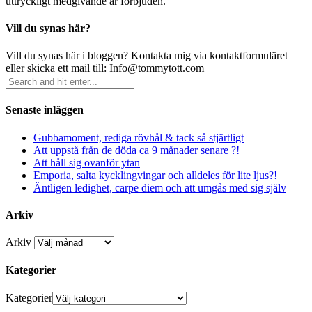
uttryckligt medgivande är förbjuden.
Vill du synas här?
Vill du synas här i bloggen? Kontakta mig via kontaktformuläret
eller skicka ett mail till: Info@tommytott.com
Senaste inläggen
Gubbamoment, rediga rövhål & tack så stjärtligt
Att uppstå från de döda ca 9 månader senare ?!
Att håll sig ovanför ytan
Emporia, salta kycklingvingar och alldeles för lite ljus?!
Äntligen ledighet, carpe diem och att umgås med sig själv
Arkiv
Arkiv
Kategorier
Kategorier