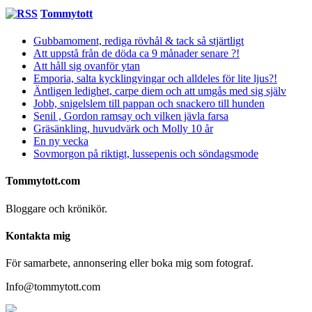
Tommytott
Gubbamoment, rediga rövhål & tack så stjärtligt
Att uppstå från de döda ca 9 månader senare ?!
Att håll sig ovanför ytan
Emporia, salta kycklingvingar och alldeles för lite ljus?!
Äntligen ledighet, carpe diem och att umgås med sig själv
Jobb, snigelslem till pappan och snackero till hunden
Senil , Gordon ramsay och vilken jävla farsa
Gräsänkling, huvudvärk och Molly 10 år
En ny vecka
Sovmorgon på riktigt, lussepenis och söndagsmode
Tommytott.com
Bloggare och krönikör.
Kontakta mig
För samarbete, annonsering eller boka mig som fotograf.
Info@tommytott.com