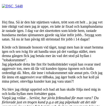
Hej fina. Så är den här stjärtisen vaken, trött som ett helt .. ja jag vet
inte riktigt vad men jag är uppe, en latte är fixad och kamphundarna
är rastade igen. I dag var det räsertotten som körde hem, rastade
hundarna medan sjömannen gjorde sig klar inför jobb.. Snygg som
satan. Så nu är han påväg till strömstad för jobb i 14 dagar!
Körde och lämnade honom vid tåget, tungt men han är snart hemma
igen och sen iväg för att handla snus på det vanliga stället, men
denna gången fick jag betala mer än vad det stod på hyllan i
”tobaksrummet”.
Jag påpekade detta lite fint för butiksbiträdet varpå han svarar med
aggressiv ton, men då får väl kunden öppna ögonen och kolla
ordentligt då. Men, där inne i tobaksrummet står annat pris. Och jag
får ännu ett aggressivt svar tillbaka, jag äger butik och har koll på
mina priser, otrevliga kunder kan jag vara utan?!
Nu blev jag riktigt upprörd och bad att han skulle följa med mig in
och kolla hyllan men fortsätter gapa.
Varpå jag vrålar ..
Seriöst, hur jävla felknullad får man vara? Du
förlorade just en trogen kund p.g.a att jag påpekade att det står