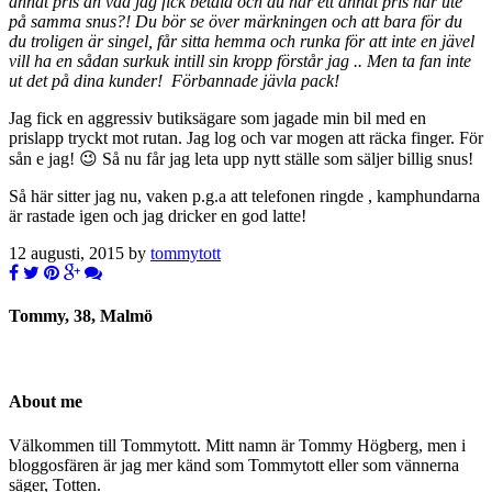
annat pris än vad jag fick betala och du har ett annat pris här ute
på samma snus?! Du bör se över märkningen och att bara för du
du troligen är singel, får sitta hemma och runka för att inte en jävel
vill ha en sådan surkuk intill sin kropp förstår jag .. Men ta fan inte
ut det på dina kunder! Förbannade jävla pack!
Jag fick en aggressiv butiksägare som jagade min bil med en
prislapp tryckt mot rutan. Jag log och var mogen att räcka finger. För
sån e jag! 😉 Så nu får jag leta upp nytt ställe som säljer billig snus!
Så här sitter jag nu, vaken p.g.a att telefonen ringde , kamphundarna
är rastade igen och jag dricker en god latte!
12 augusti, 2015 by
tommytott
Tommy, 38, Malmö
About me
Välkommen till Tommytott. Mitt namn är Tommy Högberg, men i
bloggosfären är jag mer känd som Tommytott eller som vännerna
säger, Totten.