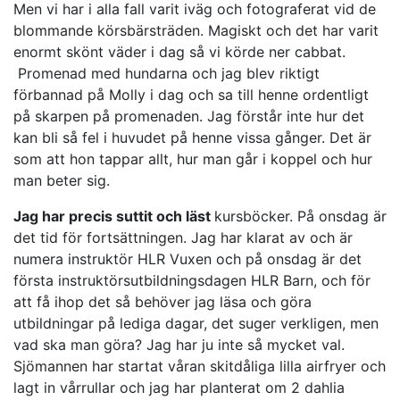
Men vi har i alla fall varit iväg och fotograferat vid de
blommande körsbärsträden. Magiskt och det har varit
enormt skönt väder i dag så vi körde ner cabbat.
Promenad med hundarna och jag blev riktigt
förbannad på Molly i dag och sa till henne ordentligt
på skarpen på promenaden. Jag förstår inte hur det
kan bli så fel i huvudet på henne vissa gånger. Det är
som att hon tappar allt, hur man går i koppel och hur
man beter sig.
Jag har precis suttit och läst
kursböcker. På onsdag är
det tid för fortsättningen. Jag har klarat av och är
numera instruktör HLR Vuxen och på onsdag är det
första instruktörsutbildningsdagen HLR Barn, och för
att få ihop det så behöver jag läsa och göra
utbildningar på lediga dagar, det suger verkligen, men
vad ska man göra? Jag har ju inte så mycket val.
Sjömannen har startat våran skitdåliga lilla airfryer och
lagt in vårrullar och jag har planterat om 2 dahlia