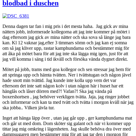
blodbad i duschen
Denna dagen tar fan i mig pris i det mesta haha. Jag gick av mina
nätters jobb, informerade kollegorna att jag inte kommer på mötet i
dag eftersom jag gick av mina nätter och ska sova så länge jag bara
kan. Kl 12 vaknar jag,efter 3 timmars sömn och jag kan ej somna
om så jag kliver upp, rastar kamphundarna och bestämmer mig för
att åka på mötet bara för att jag inte ska lägga mig igen, just för att
jag vill komma i säng i tid ikväll och försöka vända dygnet direkt.
Mötet på jobb, trams med goa kollegor och sen stressar jag hem för
att springa upp och hämta tvätten. Ner i tvättstugan och någon jävel
hade snott min tvättid. Jag kunde inte kolla upp vem det var
eftersom det inte satt någon kolv i utan någon här i huset har ett
hänglås och låser dörren med?! Vafan?! Ska jag vända på
boxershortsen , jag behöver verkligen tvätta. Jaja, jag ringer jobbet
och informerar och kan ta med tvätt och tvätta i morgon kväll när jag
ska jobba.. Vilken jävla tur.
Inget att hänga läpp över , utan jag går upp , ger kamphundarna mat
och går ut med dom. Dom sköter sig galant och när vi kommer upp
tittar jag mig omkring i lägenheten. Jag skulle behöva dra över med
dammsugaren men bestämmer mig för att jag tar den i morgon för