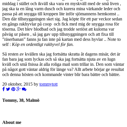
middag i stället och ikväll ska vara en myskväll med de små liven ,
jag ska ta en lång varm dusch och kurera mina värkande leder och
passa på att snygga till kroppen lite inför sjömannens hemkomst ..
Den där tillsnyggningen sket sig. Jag köpte för ett par veckor sedan
en gångs rakhyvlar på coop och fick med mig de snygga rosa för
töserna. Det blev blodbad och jag trodde seriöst att kulorna var
påväg ur påsen , så jag gav upp tillsnyggningen och att fixa till
”räserbanan” fanns ju fan inte på kartan med dess hyvlar .. Note to
self :
Köp en ordentligt rakhyvel för fan.
Så resten av kvällen ska jag fortsätta skratta åt dagens misär, det är
fan bara jag som lyckas och så ska jag fortsätta njuta av en lugn
kväll och små fnissa åt alla roliga mail som trillar in. Den som väntar
på något gott väntar aldrig för länge va? Allt arbete börjar ge resultat
och denna hösten och kommande vinter blir bara bättre och bättre.
20 oktober, 2015 by
tommytott
Tommy, 38, Malmö
About me