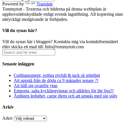
Powered by
Translate
Tommytott - Texterna och bilderna på denna webbplats är
upphovsrättsskyddade enligt svensk lagstiftning. All kopiering utan
uttryckligt medgivande är förbjuden.
Vill du synas här?
Vill du synas här i bloggen? Kontakta mig via kontaktformuläret
eller skicka ett mail till: Info@tommytott.com
Senaste inläggen
Gubbamoment, rediga rövhål & tack så stjärtligt
Att uppstå från de döda ca 9 månader senare ?!
Att håll sig ovanför ytan
Emporia, salta kycklingvingar och alldeles för lite ljus?!
Äntligen ledighet, carpe diem och att umgås med sig själv
Arkiv
Arkiv