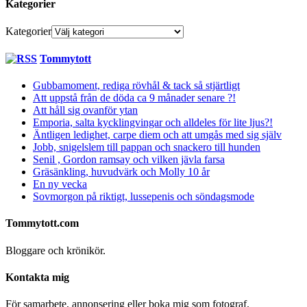
Kategorier
Kategorier
Tommytott
Gubbamoment, rediga rövhål & tack så stjärtligt
Att uppstå från de döda ca 9 månader senare ?!
Att håll sig ovanför ytan
Emporia, salta kycklingvingar och alldeles för lite ljus?!
Äntligen ledighet, carpe diem och att umgås med sig själv
Jobb, snigelslem till pappan och snackero till hunden
Senil , Gordon ramsay och vilken jävla farsa
Gräsänkling, huvudvärk och Molly 10 år
En ny vecka
Sovmorgon på riktigt, lussepenis och söndagsmode
Tommytott.com
Bloggare och krönikör.
Kontakta mig
För samarbete, annonsering eller boka mig som fotograf.