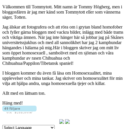
Välkommen till Tommytott. Mitt namn är Tommy Högberg, men i
bloggosfären är jag mer känd som Tommytott eller som vännerna
säger, Totten.
Jag älskar att fotografera och att röra om i grytan bland homofober
och fyller gärna bloggen med vackra bilder, inlägg med både trams
och viktiga ämnen. När jag inte hänger här så jobbar jag på Skånes
universitetssjukhus och med all sannolikhet har jag 2 kamphundar
hängandes i hälarna på mig.Här i bloggen skriver jag om mitt liv
som öppet homosexuell , sambolivet med en sjöman och våra
kamphundar av rasen Chihuahua och
Chihuahua/Pappilon/Tibetansk spaniel!
I bloggen kommer du även få läsa om Homosexualitet, mina
upplevelser och mina tankar. Jag skriver om homosexulitet för min
vilja att hjälpa andra, unga homosexuella tjejer och killar.
Allt med en lättsam ton.
Häng med!