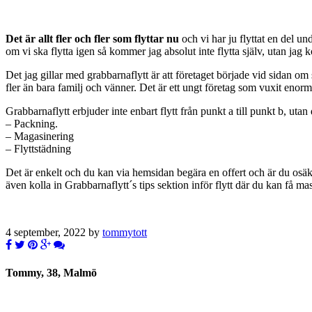
Det är allt fler och fler som flyttar nu
och vi har ju flyttat en del und
om vi ska flytta igen så kommer jag absolut inte flytta själv, utan jag 
Det jag gillar med grabbarnaflytt är att företaget började vid sidan om
fler än bara familj och vänner. Det är ett ungt företag som vuxit enor
Grabbarnaflytt erbjuder inte enbart flytt från punkt a till punkt b, uta
– Packning.
– Magasinering
– Flyttstädning
Det är enkelt och du kan via hemsidan begära en offert och är du osäker
även kolla in Grabbarnaflytt´s tips sektion inför flytt där du kan få ma
4 september, 2022 by
tommytott
Tommy, 38, Malmö