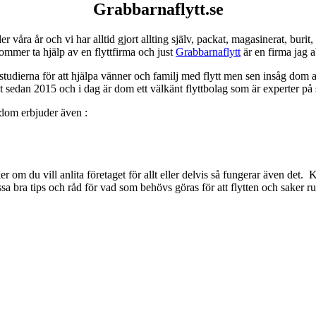
Grabbarnaflytt.se
er våra år och vi har alltid gjort allting själv, packat, magasinerat, burit, s
kommer ta hjälp av en flyttfirma och just
Grabbarnaflytt
är en firma jag a
 studierna för att hjälpa vänner och familj med flytt men sen insåg dom 
mt sedan 2015 och i dag är dom ett välkänt flyttbolag som är experter på
n dom erbjuder även :
 om du vill anlita företaget för allt eller delvis så fungerar även det.
ssa bra tips och råd för vad som behövs göras för att flytten och saker r