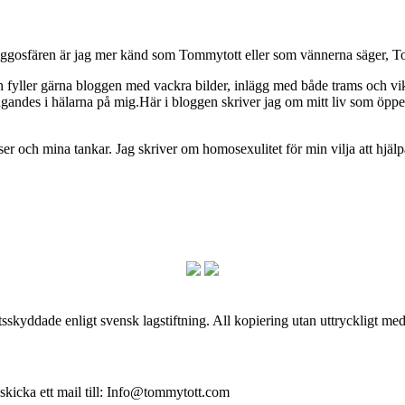
osfären är jag mer känd som Tommytott eller som vännerna säger, To
ch fyller gärna bloggen med vackra bilder, inlägg med både trams och vi
ngandes i hälarna på mig.Här i bloggen skriver jag om mitt liv som ö
och mina tankar. Jag skriver om homosexulitet för min vilja att hjälpa
skyddade enligt svensk lagstiftning. All kopiering utan uttryckligt me
 skicka ett mail till: Info@tommytott.com