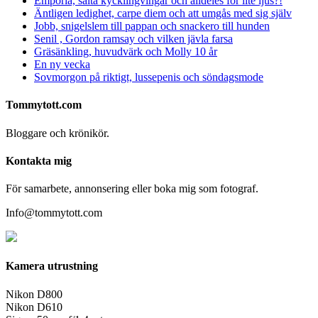
Emporia, salta kycklingvingar och alldeles för lite ljus?!
Äntligen ledighet, carpe diem och att umgås med sig själv
Jobb, snigelslem till pappan och snackero till hunden
Senil , Gordon ramsay och vilken jävla farsa
Gräsänkling, huvudvärk och Molly 10 år
En ny vecka
Sovmorgon på riktigt, lussepenis och söndagsmode
Tommytott.com
Bloggare och krönikör.
Kontakta mig
För samarbete, annonsering eller boka mig som fotograf.
Info@tommytott.com
Kamera utrustning
Nikon D800
Nikon D610