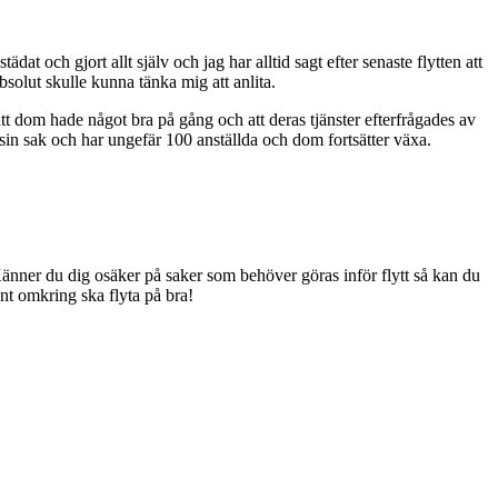
tädat och gjort allt själv och jag har alltid sagt efter senaste flytten att
bsolut skulle kunna tänka mig att anlita.
att dom hade något bra på gång och att deras tjänster efterfrågades av
 sin sak och har ungefär 100 anställda och dom fortsätter växa.
 Känner du dig osäker på saker som behöver göras inför flytt så kan du
unt omkring ska flyta på bra!