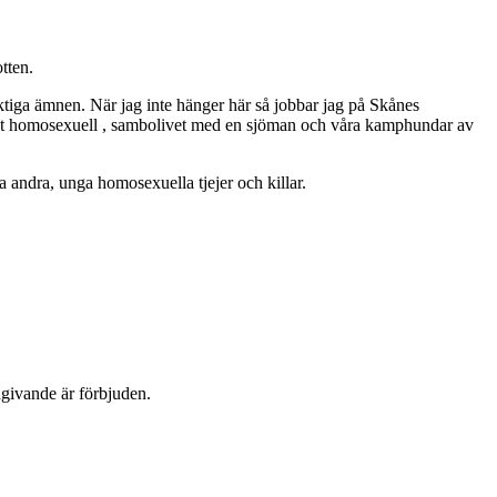
tten.
ktiga ämnen. När jag inte hänger här så jobbar jag på Skånes
ppet homosexuell , sambolivet med en sjöman och våra kamphundar av
 andra, unga homosexuella tjejer och killar.
dgivande är förbjuden.