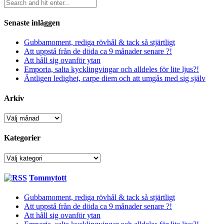
Senaste inläggen
Gubbamoment, rediga rövhål & tack så stjärtligt
Att uppstå från de döda ca 9 månader senare ?!
Att håll sig ovanför ytan
Emporia, salta kycklingvingar och alldeles för lite ljus?!
Äntligen ledighet, carpe diem och att umgås med sig själv
Arkiv
Arkiv
Kategorier
Kategorier
Tommytott
Gubbamoment, rediga rövhål & tack så stjärtligt
Att uppstå från de döda ca 9 månader senare ?!
Att håll sig ovanför ytan