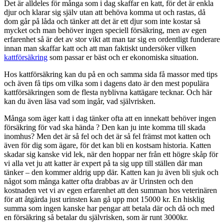
Det är alldeles för många som i dag skaffar en katt, för det är enkla
djur och klarar sig själv utan att behöva komma ut och rastas, då
dom går på låda och tänker att det är ett djur som inte kostar så
mycket och man behöver ingen speciell försäkring, men av egen
erfarenhet så är det av stor vikt att man tar sig en ordentligt funderare
innan man skaffar katt och att man faktiskt undersöker vilken
kattförsäkring
som passar er bäst och er ekonomiska situation.
Hos kattförsäkring kan du på en och samma sida få massor med tips
och även få tips om vilka som i dagens dato är den mest populära
kattförsäkringen som de flesta nyblivna kattägare tecknar. Och här
kan du även läsa vad som ingår, vad självrisken.
Många som äger katt i dag tänker ofta att en innekatt behöver ingen
försäkring för vad ska hända ? Den kan ju inte komma till skada
inomhus? Men det är så fel och det är så fel främst mot katten och
även för dig som ägare, för det kan bli en kostsam historia. Katten
skadar sig kanske vid lek, när den hoppar ner från ett högre skåp för
vi alla vet ju att katter är expert på ta sig upp till ställen där man
tänker – den kommer aldrig upp där. Katten kan ju även bli sjuk och
något som många katter ofta drabbas av är Urinsten och den
kostnaden vet vi av egen erfarenhet att den summan hos veterinären
för att åtgärda just urinsten kan gå upp mot 15000 kr. En hisklig
summa som ingen kanske har pengar att betala där och då och med
en försäkring så betalar du självrisken, som är runt 3000kr.