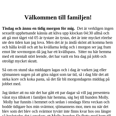
Välkommen till familjen!
Tisdag och ännu en tidig morgon för mig.
Det är verkligen ingen
sexuellt upphetsande känsla att kliva upp klockan 04:30 alltså och
att gå mot tåget vid 05 är tystare än tystas, det är inte mycket rörelse
ute den tiden kan jag lova. Men det är ju ändå skönt att komma hem
och hålla kväll och att ha kvällarna ledig och i morgon ser jag fram
emot lite sovmorgon då jag har ett kvällspass. Sitter nu här hemma
med ett mentalt stört leende, det har varit en bra dag på jobb och
otroligt mycket skratt.
Så om en stund ska middagen lagas och i dag är varken jag eller
sjömannen sugen på att göra något som tar tid, så i dag blir det att
steka korv och koka pasta, så det får bli morgondagens middag på
jobbet med.
Jag tänker att nu när det har gått ett par dagar så vill jag presentera
vårat nya tillskott i familjen här hemma, säg hej till hunden Molly.
Molly har funnits i hemmet och sedan i onsdags förra veckan och
bodde tidigare hos min svärmor, sjömannens mor, men nu när det
blev som det blev och svärmor tyvärr inte finns kvar hos oss längre
så beslutades det i onsdags att Molly-hunden får flytta med hem till