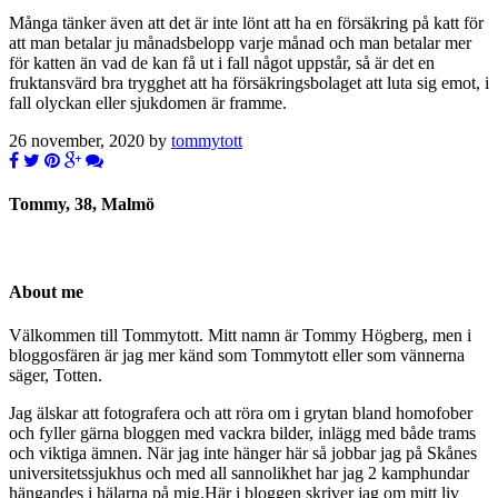
Många tänker även att det är inte lönt att ha en försäkring på katt för
att man betalar ju månadsbelopp varje månad och man betalar mer
för katten än vad de kan få ut i fall något uppstår, så är det en
fruktansvärd bra trygghet att ha försäkringsbolaget att luta sig emot, i
fall olyckan eller sjukdomen är framme.
26 november, 2020 by
tommytott
Tommy, 38, Malmö
About me
Välkommen till Tommytott. Mitt namn är Tommy Högberg, men i
bloggosfären är jag mer känd som Tommytott eller som vännerna
säger, Totten.
Jag älskar att fotografera och att röra om i grytan bland homofober
och fyller gärna bloggen med vackra bilder, inlägg med både trams
och viktiga ämnen. När jag inte hänger här så jobbar jag på Skånes
universitetssjukhus och med all sannolikhet har jag 2 kamphundar
hängandes i hälarna på mig.Här i bloggen skriver jag om mitt liv