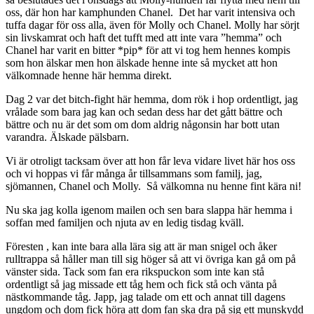
oss, där hon har kamphunden Chanel. Det har varit intensiva och
tuffa dagar för oss alla, även för Molly och Chanel. Molly har sörjt
sin livskamrat och haft det tufft med att inte vara ”hemma” och
Chanel har varit en bitter *pip* för att vi tog hem hennes kompis
som hon älskar men hon älskade henne inte så mycket att hon
välkomnade henne här hemma direkt.
Dag 2 var det bitch-fight här hemma, dom rök i hop ordentligt, jag
vrålade som bara jag kan och sedan dess har det gått bättre och
bättre och nu är det som om dom aldrig någonsin har bott utan
varandra. Älskade pälsbarn.
Vi är otroligt tacksam över att hon får leva vidare livet här hos oss
och vi hoppas vi får många år tillsammans som familj, jag,
sjömannen, Chanel och Molly. Så välkomna nu henne fint kära ni!
Nu ska jag kolla igenom mailen och sen bara slappa här hemma i
soffan med familjen och njuta av en ledig tisdag kväll.
Föresten , kan inte bara alla lära sig att är man snigel och åker
rulltrappa så håller man till sig höger så att vi övriga kan gå om på
vänster sida. Tack som fan era rikspuckon som inte kan stå
ordentligt så jag missade ett tåg hem och fick stå och vänta på
nästkommande tåg. Japp, jag talade om ett och annat till dagens
ungdom och dom fick höra att dom fan ska dra på sig ett munskydd