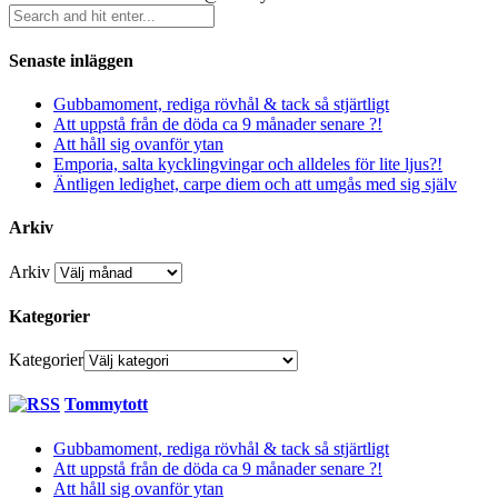
Senaste inläggen
Gubbamoment, rediga rövhål & tack så stjärtligt
Att uppstå från de döda ca 9 månader senare ?!
Att håll sig ovanför ytan
Emporia, salta kycklingvingar och alldeles för lite ljus?!
Äntligen ledighet, carpe diem och att umgås med sig själv
Arkiv
Arkiv
Kategorier
Kategorier
Tommytott
Gubbamoment, rediga rövhål & tack så stjärtligt
Att uppstå från de döda ca 9 månader senare ?!
Att håll sig ovanför ytan