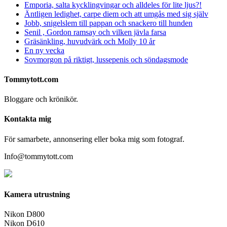
Emporia, salta kycklingvingar och alldeles för lite ljus?!
Äntligen ledighet, carpe diem och att umgås med sig själv
Jobb, snigelslem till pappan och snackero till hunden
Senil , Gordon ramsay och vilken jävla farsa
Gräsänkling, huvudvärk och Molly 10 år
En ny vecka
Sovmorgon på riktigt, lussepenis och söndagsmode
Tommytott.com
Bloggare och krönikör.
Kontakta mig
För samarbete, annonsering eller boka mig som fotograf.
Info@tommytott.com
Kamera utrustning
Nikon D800
Nikon D610