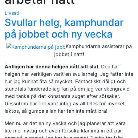
Livsstil
Svullar helg, kamphundar
på jobbet och ny vecka
Kamphundarna assisterar på
jobbet i natt!
Äntligen har denna helgen nått sitt slut.
Den här
helgen har verkligen varit en svullarhelg. Jag fattar inte
hur jag kunnat äta så mycket. Fantastiskt dåligt och
stundtals funderade jag fan på om jag var skengravid
med tanke på det konstanta suget efter sötsaker.
Dessutom har det varit intag av alldeles för mycket
laktos, så gumpalallan har fan inte mått bra!
Men nu är det en ny vecka och jag planerar att vara
lite mer nyttig och även försöka klämma in ett par
pass på gymmet, jag har ju gymmet 2 minuter från