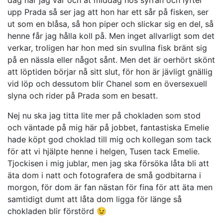
upp Prada så ser jag att hon har ett sår på fisken, ser
ut som en blåsa, så hon piper och slickar sig en del, så
henne får jag hålla koll på. Men inget allvarligt som det
verkar, troligen har hon med sin svullna fisk bränt sig
på en nässla eller något sånt. Men det är oerhört skönt
att löptiden börjar nå sitt slut, för hon är jävligt gnällig
vid löp och dessutom blir Chanel som en översexuell
slyna och rider på Prada som en besatt.
Nej nu ska jag titta lite mer på chokladen som stod
och väntade på mig här på jobbet, fantastiska Emelie
hade köpt god choklad till mig och kollegan som tack
för att vi hjälpte henne i helgen, Tusen tack Emelie.
Tjockisen i mig jublar, men jag ska försöka låta bli att
äta dom i natt och fotografera de små godbitarna i
morgon, för dom är fan nästan för fina för att äta men
samtidigt dumt att låta dom ligga för länge så
chokladen blir förstörd 😉