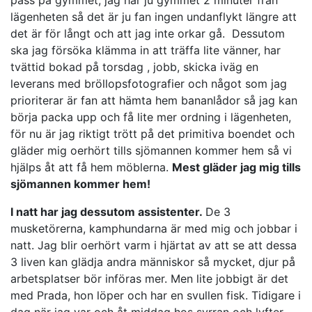
lägenheten så det är ju fan ingen undanflykt längre att
det är för långt och att jag inte orkar gå. Dessutom
ska jag försöka klämma in att träffa lite vänner, har
tvättid bokad på torsdag , jobb, skicka iväg en
leverans med bröllopsfotografier och något som jag
prioriterar är fan att hämta hem bananlådor så jag kan
börja packa upp och få lite mer ordning i lägenheten,
för nu är jag riktigt trött på det primitiva boendet och
gläder mig oerhört tills sjömannen kommer hem så vi
hjälps åt att få hem möblerna.
Mest gläder jag mig tills
sjömannen kommer hem!
I natt har jag dessutom assistenter.
De 3
musketörerna, kamphundarna är med mig och jobbar i
natt. Jag blir oerhört varm i hjärtat av att se att dessa
3 liven kan glädja andra människor så mycket, djur på
arbetsplatser bör införas mer. Men lite jobbigt är det
med Prada, hon löper och har en svullen fisk. Tidigare i
dag när jag var och åt middag hos syrran och lyfter