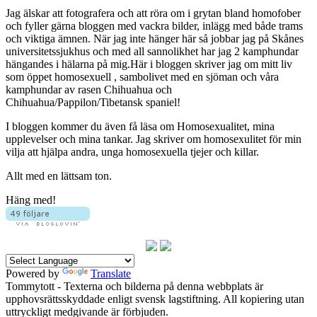
Jag älskar att fotografera och att röra om i grytan bland homofober
och fyller gärna bloggen med vackra bilder, inlägg med både trams
och viktiga ämnen. När jag inte hänger här så jobbar jag på Skånes
universitetssjukhus och med all sannolikhet har jag 2 kamphundar
hängandes i hälarna på mig.Här i bloggen skriver jag om mitt liv
som öppet homosexuell , sambolivet med en sjöman och våra
kamphundar av rasen Chihuahua och
Chihuahua/Pappilon/Tibetansk spaniel!
I bloggen kommer du även få läsa om Homosexualitet, mina
upplevelser och mina tankar. Jag skriver om homosexulitet för min
vilja att hjälpa andra, unga homosexuella tjejer och killar.
Allt med en lättsam ton.
Häng med!
Powered by
Translate
Tommytott - Texterna och bilderna på denna webbplats är
upphovsrättsskyddade enligt svensk lagstiftning. All kopiering utan
uttryckligt medgivande är förbjuden.