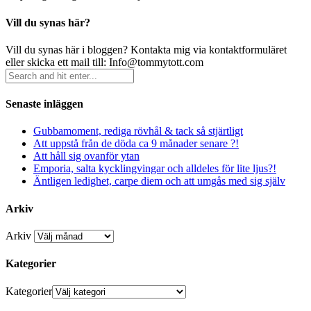
Vill du synas här?
Vill du synas här i bloggen? Kontakta mig via kontaktformuläret
eller skicka ett mail till: Info@tommytott.com
Senaste inläggen
Gubbamoment, rediga rövhål & tack så stjärtligt
Att uppstå från de döda ca 9 månader senare ?!
Att håll sig ovanför ytan
Emporia, salta kycklingvingar och alldeles för lite ljus?!
Äntligen ledighet, carpe diem och att umgås med sig själv
Arkiv
Arkiv
Kategorier
Kategorier