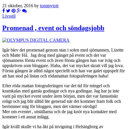
21 oktober, 2016 by
tommytott
Livsstil
Promenad , event och söndagsjobb
Igår blev det promenad genom stan i solen med sjömannen, Lizette
och Matte Hå. Jag drog med gänget på event och det var
sjömannens första event och även första gången han var iväg och
uppskriven som bloggare. Haha, det var mycket skratt vill jag lova.
Första gången är alltid något speciellt och han var galet uppspelt för
att han stod på listan och rödamattan fotograferingen haha!
Efter röda mattan fotograferingen var det tid för mingel och
kramkalas med gamla godingar och nya godingar. Jag har ju inte
varit på mycket event under årets början, men det var fantastiskt
roligt och jag blir alltid lite generad när det kommer fram folk och
berömmer mig för bloggen, men det värmer otroligt!
Mer om eventet , utställarna och de jag knöt nya kontakter med
kommer i ett annat inlägg.
Igår kväll skulle vi ha åkt på invigning i Helsingborg av