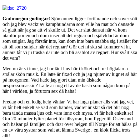
Godmorgon godingar!
Sjömannen ligger fortfarande och sover sött
och jag blev väckt av kamphundarna som ville ha mat och dansade
så glatt när jag sa att vi skulle ut. Det var slut dansat när vi kom
utanför porten och dom inser att det regnar och självklart är dom
som sniglar. Jag förstår inte, kan dom inte bara snabba sig i stället för
att bli som sniglar när det regnar? Gör det ni ska så kommer vi in,
annars får vi ju traska där ute och bli asablöt av regnet. Hur svårt ska
det vara?
Men nu är vi inne, jag har tänt ljus här i köket och ur högtalarna
strålar skön musik. En latte är fixad och ja jag njuter av lugnet så här
på morgonen. Vad hade jag gjort utan min älskade
nespressomaskin? Latte är nog ett av de bästa som någon kom på
här i världen, ja förutom sex då haha!
Fredag och en ledig helg väntar. Vi har inga planer alls vad jag vet,
vi får helt enkelt se vad som händer, vädret är skit så det blir nog
bara tända massa ljus och vara inne och mysa, vi får helt enkelt se!
Om 20 minuter lyfter planet för lillsyrran, hon flyger till Östersund
och hälsar på familjen och drar över helgen till Norge för att hälsa på
en av våra systrar som valt att lämna Sverige , en klok flicka trots
allt!