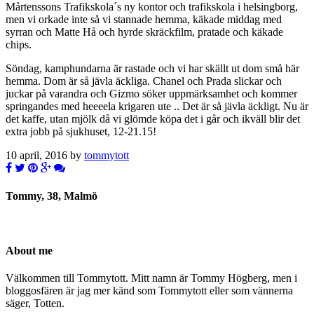
Mårtenssons Trafikskola´s ny kontor och trafikskola i helsingborg,
men vi orkade inte så vi stannade hemma, käkade middag med
syrran och Matte Hå och hyrde skräckfilm, pratade och käkade
chips.
Söndag, kamphundarna är rastade och vi har skällt ut dom små här
hemma. Dom är så jävla äckliga. Chanel och Prada slickar och
juckar på varandra och Gizmo söker uppmärksamhet och kommer
springandes med heeeela krigaren ute .. Det är så jävla äckligt. Nu är
det kaffe, utan mjölk då vi glömde köpa det i går och ikväll blir det
extra jobb på sjukhuset, 12-21.15!
10 april, 2016 by
tommytott
Tommy, 38, Malmö
About me
Välkommen till Tommytott. Mitt namn är Tommy Högberg, men i
bloggosfären är jag mer känd som Tommytott eller som vännerna
säger, Totten.