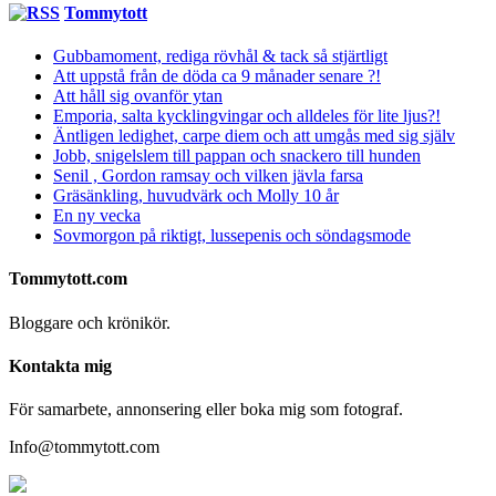
Tommytott
Gubbamoment, rediga rövhål & tack så stjärtligt
Att uppstå från de döda ca 9 månader senare ?!
Att håll sig ovanför ytan
Emporia, salta kycklingvingar och alldeles för lite ljus?!
Äntligen ledighet, carpe diem och att umgås med sig själv
Jobb, snigelslem till pappan och snackero till hunden
Senil , Gordon ramsay och vilken jävla farsa
Gräsänkling, huvudvärk och Molly 10 år
En ny vecka
Sovmorgon på riktigt, lussepenis och söndagsmode
Tommytott.com
Bloggare och krönikör.
Kontakta mig
För samarbete, annonsering eller boka mig som fotograf.
Info@tommytott.com