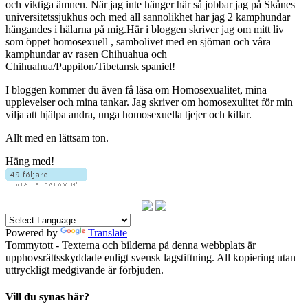
och viktiga ämnen. När jag inte hänger här så jobbar jag på Skånes
universitetssjukhus och med all sannolikhet har jag 2 kamphundar
hängandes i hälarna på mig.Här i bloggen skriver jag om mitt liv
som öppet homosexuell , sambolivet med en sjöman och våra
kamphundar av rasen Chihuahua och
Chihuahua/Pappilon/Tibetansk spaniel!
I bloggen kommer du även få läsa om Homosexualitet, mina
upplevelser och mina tankar. Jag skriver om homosexulitet för min
vilja att hjälpa andra, unga homosexuella tjejer och killar.
Allt med en lättsam ton.
Häng med!
Powered by
Translate
Tommytott - Texterna och bilderna på denna webbplats är
upphovsrättsskyddade enligt svensk lagstiftning. All kopiering utan
uttryckligt medgivande är förbjuden.
Vill du synas här?