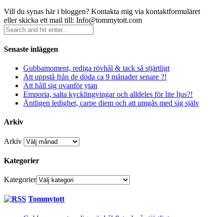
Vill du synas här i bloggen? Kontakta mig via kontaktformuläret
eller skicka ett mail till: Info@tommytott.com
Senaste inläggen
Gubbamoment, rediga rövhål & tack så stjärtligt
Att uppstå från de döda ca 9 månader senare ?!
Att håll sig ovanför ytan
Emporia, salta kycklingvingar och alldeles för lite ljus?!
Äntligen ledighet, carpe diem och att umgås med sig själv
Arkiv
Arkiv
Kategorier
Kategorier
Tommytott