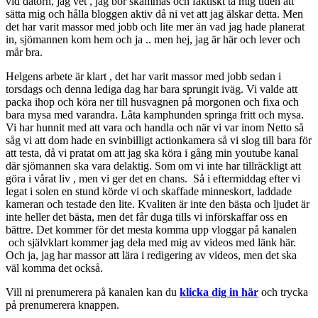
vid datorn, jag vet , jag bör skämmas och faktiskt ta mig tiden att
sätta mig och hålla bloggen aktiv då ni vet att jag älskar detta. Men
det har varit massor med jobb och lite mer än vad jag hade planerat
in, sjömannen kom hem och ja .. men hej, jag är här och lever och
mår bra.
Helgens arbete är klart , det har varit massor med jobb sedan i
torsdags och denna lediga dag har bara sprungit iväg. Vi valde att
packa ihop och köra ner till husvagnen på morgonen och fixa och
bara mysa med varandra. Låta kamphunden springa fritt och mysa.
Vi har hunnit med att vara och handla och när vi var inom Netto så
såg vi att dom hade en svinbilligt actionkamera så vi slog till bara för
att testa, då vi pratat om att jag ska köra i gång min youtube kanal
där sjömannen ska vara delaktig. Som om vi inte har tillräckligt att
göra i vårat liv , men vi ger det en chans. Så i eftermiddag efter vi
legat i solen en stund körde vi och skaffade minneskort, laddade
kameran och testade den lite. Kvaliten är inte den bästa och ljudet är
inte heller det bästa, men det får duga tills vi införskaffar oss en
bättre. Det kommer för det mesta komma upp vloggar på kanalen
och självklart kommer jag dela med mig av videos med länk här.
Och ja, jag har massor att lära i redigering av videos, men det ska
väl komma det också.
Vill ni prenumerera på kanalen kan du
klicka dig in här
och trycka
på prenumerera knappen.