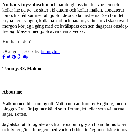
Nu har vi nyss duschat
och har dragit oss in i husvagnen och
kollar lite på tv, jag sitter vid datorn och kollar mailen, uppdaterar
här och småfixar med allt jobb i de sociala medierna. Sen blir det
krypa ner i sängen, kolla på idol och bara mysa innan vi ska sova. I
morgon kör jag i gång med ett kvällspass och sen dagspass onsdag-
fredag. Massor med jobb även denna vecka.
Hur har ni det?
28 augusti, 2017 by
tommytott
Tommy, 38, Malmö
About me
Välkommen till Tommytott. Mitt namn är Tommy Högberg, men i
bloggosfären är jag mer känd som Tommytott eller som vännerna
säger, Totten.
Jag älskar att fotografera och att röra om i grytan bland homofober
och fyller gärna bloggen med vackra bilder, inlägg med både trams