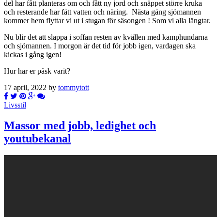
del har fått planteras om och fått ny jord och snäppet större kruka
och resterande har fått vatten och näring. Nästa gång sjömannen
kommer hem flyttar vi ut i stugan för säsongen ! Som vi alla längtar.
Nu blir det att slappa i soffan resten av kvällen med kamphundarna
och sjömannen. I morgon är det tid för jobb igen, vardagen ska
kickas i gång igen!
Hur har er påsk varit?
17 april, 2022 by
tommytott
Livsstil
Massor med jobb, ledighet och
youtubekanal