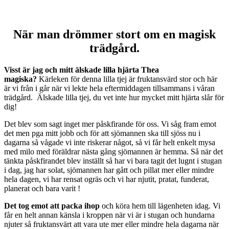
När man drömmer stort om en magisk
trädgård.
Visst är jag och mitt älskade lilla hjärta Thea
magiska?
Kärleken för denna lilla tjej är fruktansvärd stor och här
är vi från i går när vi lekte hela eftermiddagen tillsammans i våran
trädgård. Älskade lilla tjej, du vet inte hur mycket mitt hjärta slår för
dig!
Det blev som sagt inget mer påskfirande för oss. Vi såg fram emot
det men pga mitt jobb och för att sjömannen ska till sjöss nu i
dagarna så vågade vi inte riskerar något, så vi får helt enkelt mysa
med milo med föräldrar nästa gång sjömannen är hemma. Så när det
tänkta påskfirandet blev inställt så har vi bara tagit det lugnt i stugan
i dag, jag har solat, sjömannen har gått och pillat mer eller mindre
hela dagen, vi har rensat ogräs och vi har njutit, pratat, funderat,
planerat och bara varit !
Det tog emot att packa ihop
och köra hem till lägenheten idag. Vi
får en helt annan känsla i kroppen när vi är i stugan och hundarna
njuter så fruktansvärt att vara ute mer eller mindre hela dagarna när