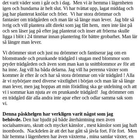
det varit väder som i går och i dag. Men vi är hemma i lägenheten
igen och hundarna är helt slut. Vi har tvättat upp, lagat middag och
jag har planterat knölar och fröer. Vi har stora drömmar och
fantasier om trädgården och man lär så länge man lever. Jag blir så
ivrig och vill plantera allt direkt som jag fått hem, men inte läst på
och sen läser jag på efter jag planterat och inser att fröerna skulle
ligga i blöt i 24 timmar innan plantering för bättre grobarhet. Man lär
så längre man lever.
Vi drömmer stort och just nu drömmer och fantiserar jag om en
blomstrande och prunkande trädgård i stugan med blommor som
pryder trädgården och även som man kan ta snittblommor av för att
ha inne. Jag vill ha båda delarna. Jag vill ha perenna växter som
kommer år efter år och har så stora drömmar om vår trädgård ! Alla
är vi nybörjare med diverse växtlighet i början och man lär så länge
man lever, men jag hoppas att min förädling ska ge utdelning och att
vi i sommar kan njuta av en prunkande trädgård! Jag drömmer om
en trädgård där alla andra inte apar efter och odlar samma sak som
vi.
Denna påskhelgen har verkligen varit något som jag
behövde.
Den har bjudit på både återhämtning men även
socialsamvaro, skratt och mycket känslor , mest känslor som jag haft
inombords. Nackdelen är att det har gått så jävla fort. För fort. Men
här hemma i lägenheten har även växterna , mina samlar växter, en