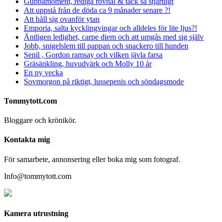
Gubbamoment, rediga rövhål & tack så stjärtligt
Att uppstå från de döda ca 9 månader senare ?!
Att håll sig ovanför ytan
Emporia, salta kycklingvingar och alldeles för lite ljus?!
Äntligen ledighet, carpe diem och att umgås med sig själv
Jobb, snigelslem till pappan och snackero till hunden
Senil , Gordon ramsay och vilken jävla farsa
Gräsänkling, huvudvärk och Molly 10 år
En ny vecka
Sovmorgon på riktigt, lussepenis och söndagsmode
Tommytott.com
Bloggare och krönikör.
Kontakta mig
För samarbete, annonsering eller boka mig som fotograf.
Info@tommytott.com
Kamera utrustning