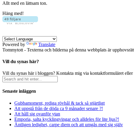
Allt med en lättsam ton.
Häng med!
Powered by
Translate
Tommytott - Texterna och bilderna på denna webbplats är upphovsrätts
Vill du synas här?
Vill du synas här i bloggen? Kontakta mig via kontaktformuläret eller
Senaste inläggen
Gubbamoment, rediga rövhål & tack så stjärtligt
Att uppstå från de döda ca 9 månader senare ?!
Att håll sig ovanför ytan
Emporia, salta kycklingvingar och alldeles för lite ljus?!
Äntligen ledighet, carpe diem och att umgås med sig själv