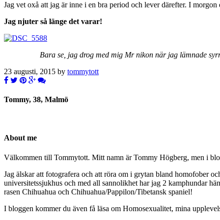
Jag vet oxå att jag är inne i en bra period och lever därefter. I morgon 
Jag njuter så länge det varar!
Bara se, jag drog med mig Mr nikon när jag lämnade syrran
23 augusti, 2015 by
tommytott
Tommy, 38, Malmö
About me
Välkommen till Tommytott. Mitt namn är Tommy Högberg, men i blogg
Jag älskar att fotografera och att röra om i grytan bland homofober o
universitetssjukhus och med all sannolikhet har jag 2 kamphundar hä
rasen Chihuahua och Chihuahua/Pappilon/Tibetansk spaniel!
I bloggen kommer du även få läsa om Homosexualitet, mina upplevelser 