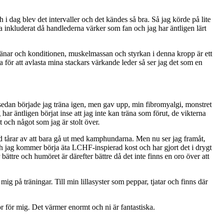
h i dag blev det intervaller och det kändes så bra. Så jag körde på lite
a inkluderat då handlederna värker som fan och jag har äntligen lärt
tränar och konditionen, muskelmassan och styrkan i denna kropp är ett
a för att avlasta mina stackars värkande leder så ser jag det som en
vår sedan började jag träna igen, men gav upp, min fibromyalgi, monstret
ar äntligen börjat inse att jag inte kan träna som förut, de vikterna
 och något som jag är stolt över.
med tårar av att bara gå ut med kamphundarna. Men nu ser jag framåt,
ch jag kommer börja äta LCHF-inspierad kost och har gjort det i drygt
bättre och humöret är därefter bättre då det inte finns en oro över att
mig på träningar. Till min lillasyster som peppar, tjatar och finns där
r för mig. Det värmer enormt och ni är fantastiska.