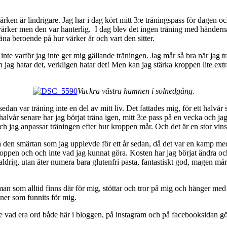
värken är lindrigare. Jag har i dag kört mitt 3:e träningspass för dagen oc
 värker men den var hanterlig. I dag blev det ingen träning med händern
räna beroende på hur värker är och vart den sitter.
inte varför jag inte ger mig gällande träningen. Jag mår så bra när jag 
h jag hatar det, verkligen hatar det! Men kan jag stärka kroppen lite extr
Vackra västra hamnen i solnedgång.
 sedan var träning inte en del av mitt liv. Det fattades mig, för ett hal
år senare har jag börjat träna igen, mitt 3:e pass på en vecka och jag h
 jag anpassar träningen efter hur kroppen mår. Och det är en stor vinst
pleva den smärtan som jag upplevde för ett år sedan, då det var en kamp 
 kroppen och och inte vad jag kunnat göra. Kosten har jag börjat ändra o
aldrig, utan äter numera bara glutenfri pasta, fantastiskt god, magen mår 
öman som alltid finns där för mig, stöttar och tror på mig och hänger med 
ner som funnits för mig.
nte vad era ord både här i bloggen, på instagram och på facebooksidan gö