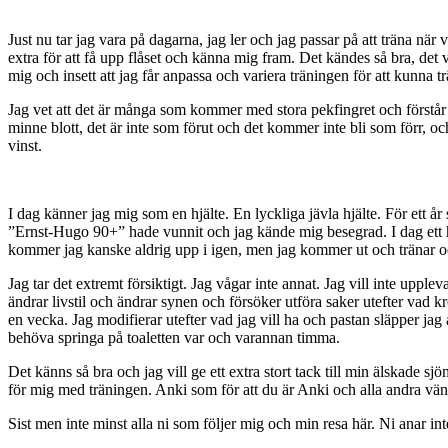
Just nu tar jag vara på dagarna, jag ler och jag passar på att träna när 
extra för att få upp flåset och känna mig fram. Det kändes så bra, det
mig och insett att jag får anpassa och variera träningen för att kunna t
Jag vet att det är många som kommer med stora pekfingret och förstår 
minne blott, det är inte som förut och det kommer inte bli som förr, oc
vinst.
I dag känner jag mig som en hjälte. En lyckliga jävla hjälte. För ett år
”Ernst-Hugo 90+” hade vunnit och jag kände mig besegrad. I dag ett halv
kommer jag kanske aldrig upp i igen, men jag kommer ut och tränar och
Jag tar det extremt försiktigt. Jag vågar inte annat. Jag vill inte up
ändrar livstil och ändrar synen och försöker utföra saker utefter vad
en vecka. Jag modifierar utefter vad jag vill ha och pastan släpper jag 
behöva springa på toaletten var och varannan timma.
Det känns så bra och jag vill ge ett extra stort tack till min älskade sj
för mig med träningen. Anki som för att du är Anki och alla andra vän
Sist men inte minst alla ni som följer mig och min resa här. Ni anar i