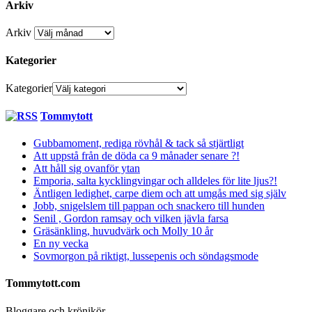
Arkiv
Arkiv
Kategorier
Kategorier
Tommytott
Gubbamoment, rediga rövhål & tack så stjärtligt
Att uppstå från de döda ca 9 månader senare ?!
Att håll sig ovanför ytan
Emporia, salta kycklingvingar och alldeles för lite ljus?!
Äntligen ledighet, carpe diem och att umgås med sig själv
Jobb, snigelslem till pappan och snackero till hunden
Senil , Gordon ramsay och vilken jävla farsa
Gräsänkling, huvudvärk och Molly 10 år
En ny vecka
Sovmorgon på riktigt, lussepenis och söndagsmode
Tommytott.com
Bloggare och krönikör.