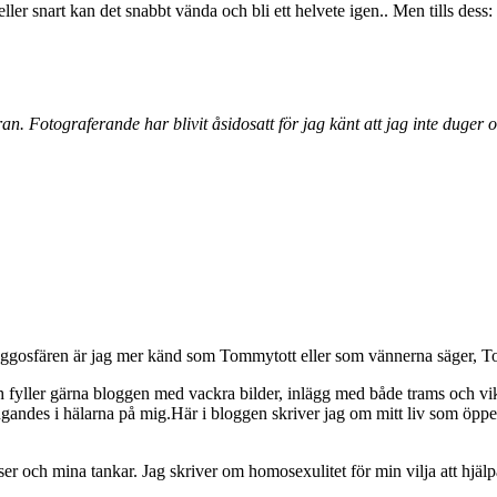
eller snart kan det snabbt vända och bli ett helvete igen.. Men tills dess:
. Fotograferande har blivit åsidosatt för jag känt att jag inte duger o
osfären är jag mer känd som Tommytott eller som vännerna säger, To
ch fyller gärna bloggen med vackra bilder, inlägg med både trams och vi
ngandes i hälarna på mig.Här i bloggen skriver jag om mitt liv som ö
och mina tankar. Jag skriver om homosexulitet för min vilja att hjälpa