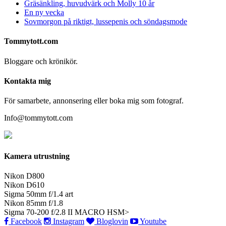
Gräsänkling, huvudvärk och Molly 10 år
En ny vecka
Sovmorgon på riktigt, lussepenis och söndagsmode
Tommytott.com
Bloggare och krönikör.
Kontakta mig
För samarbete, annonsering eller boka mig som fotograf.
Info@tommytott.com
Kamera utrustning
Nikon D800
Nikon D610
Sigma 50mm f/1.4 art
Nikon 85mm f/1.8
Sigma 70-200 f/2.8 II MACRO HSM>
Facebook
Instagram
Bloglovin
Youtube