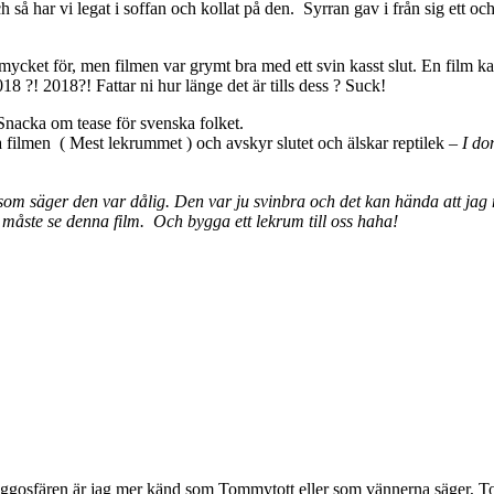
ch så har vi legat i soffan och kollat på den. Syrran gav i från sig ett
å mycket för, men filmen var grymt bra med ett svin kasst slut. En film kan 
8 ?! 2018?! Fattar ni hur länge det är tills dess ? Suck!
. Snacka om tease för svenska folket.
la filmen ( Mest lekrummet ) och avskyr slutet och älskar reptilek –
I do
i som säger den var dålig.
Den var ju svinbra och det kan hända att jag m
n måste se denna film. Och bygga ett lekrum till oss haha!
osfären är jag mer känd som Tommytott eller som vännerna säger, To