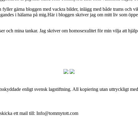
ch fyller gärna bloggen med vackra bilder, inlägg med både trams och vi
ngandes i hälarna på mig.Här i bloggen skriver jag om mitt liv som ö
och mina tankar. Jag skriver om homosexulitet för min vilja att hjälpa
skyddade enligt svensk lagstiftning. All kopiering utan uttryckligt me
 skicka ett mail till: Info@tommytott.com