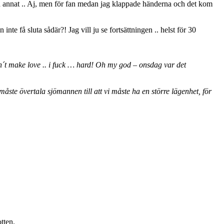
 och annat .. Aj, men för fan medan jag klappade händerna och det kom
inte få sluta sådär?! Jag vill ju se fortsättningen .. helst för 30
n´t make love .. i fuck … hard! Oh my god – onsdag var det
åste övertala sjömannen till att vi måste ha en större lägenhet, för
tten.