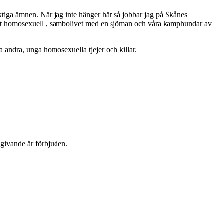
ktiga ämnen. När jag inte hänger här så jobbar jag på Skånes
ppet homosexuell , sambolivet med en sjöman och våra kamphundar av
 andra, unga homosexuella tjejer och killar.
dgivande är förbjuden.