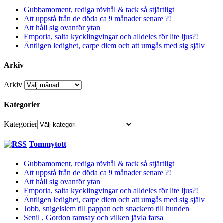
Gubbamoment, rediga rövhål & tack så stjärtligt
Att uppstå från de döda ca 9 månader senare ?!
Att håll sig ovanför ytan
Emporia, salta kycklingvingar och alldeles för lite ljus?!
Äntligen ledighet, carpe diem och att umgås med sig själv
Arkiv
Arkiv
Kategorier
Kategorier
Tommytott
Gubbamoment, rediga rövhål & tack så stjärtligt
Att uppstå från de döda ca 9 månader senare ?!
Att håll sig ovanför ytan
Emporia, salta kycklingvingar och alldeles för lite ljus?!
Äntligen ledighet, carpe diem och att umgås med sig själv
Jobb, snigelslem till pappan och snackero till hunden
Senil , Gordon ramsay och vilken jävla farsa