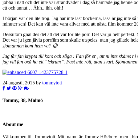
jobba i natt och det inte var strandväder i dag så hämtade jag henne o
ett och annat… Åhh.. ihh. ohh!
I början var den lite trög. Jag har inte läst böckerna, läsa är jag inte s
minuter sen! Det kan väl inte vara allvar med att nästa film kommer 201
Dessutom gnälldes det att det var för lite porr. Det var ju helt perfekt
Det var ju igen jävla porrfilm som skulle utspelas, utan jag gillade he
sjömannen kom hem va? 😉
Jag får fan krypta till kors och säga :
Fan för er , att ni inte skäms n
jag vill fan oxå ha ett ”lekrum”. Fast inte rött, utan svart. Sjömanne
24 augusti, 2015 by
tommytott
Tommy, 38, Malmö
About me
Välkommen till Tommytott. Mitt namn är Tommy Högberg, men i blogg