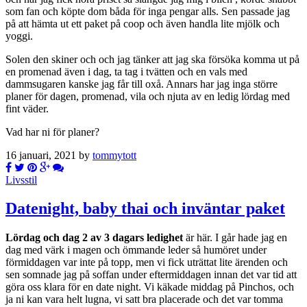
som fan och köpte dom båda för inga pengar alls. Sen passade jag
på att hämta ut ett paket på coop och även handla lite mjölk och
yoggi.
Solen den skiner och och jag tänker att jag ska försöka komma ut på
en promenad även i dag, ta tag i tvätten och en vals med
dammsugaren kanske jag får till oxå. Annars har jag inga större
planer för dagen, promenad, vila och njuta av en ledig lördag med
fint väder.
Vad har ni för planer?
16 januari, 2021 by
tommytott
Livsstil
Datenight, baby thai och inväntar paket
Lördag och dag 2 av 3 dagars ledighet
är här. I går hade jag en
dag med värk i magen och ömmande leder så humöret under
förmiddagen var inte på topp, men vi fick uträttat lite ärenden och
sen somnade jag på soffan under eftermiddagen innan det var tid att
göra oss klara för en date night. Vi käkade middag på Pinchos, och
ja ni kan vara helt lugna, vi satt bra placerade och det var tomma