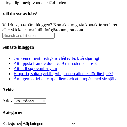
uttryckligt medgivande är förbjuden.
Vill du synas här?
Vill du synas här i bloggen? Kontakta mig via kontaktformuläret
eller skicka ett mail till: Info@tommytott.com
Senaste inläggen
Gubbamoment, rediga rövhål & tack så stjärtligt
Att uppstå från de döda ca 9 månader senare ?!
Att håll sig ovanför ytan
Emporia, salta kycklingvingar och alldeles för lite ljus?!
Äntligen ledighet, carpe diem och att umgås med sig själv
Arkiv
Arkiv
Kategorier
Kategorier