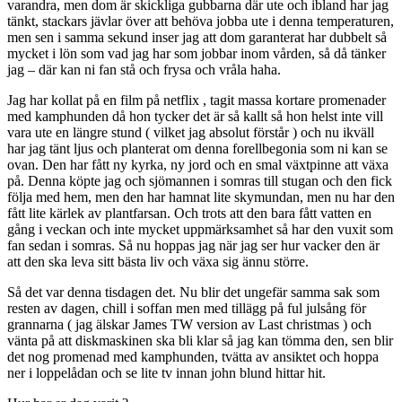
varandra, men dom är skickliga gubbarna där ute och ibland har jag
tänkt, stackars jävlar över att behöva jobba ute i denna temperaturen,
men sen i samma sekund inser jag att dom garanterat har dubbelt så
mycket i lön som vad jag har som jobbar inom vården, så då tänker
jag – där kan ni fan stå och frysa och vråla haha.
Jag har kollat på en film på netflix , tagit massa kortare promenader
med kamphunden då hon tycker det är så kallt så hon helst inte vill
vara ute en längre stund ( vilket jag absolut förstår ) och nu ikväll
har jag tänt ljus och planterat om denna forellbegonia som ni kan se
ovan. Den har fått ny kyrka, ny jord och en smal växtpinne att växa
på. Denna köpte jag och sjömannen i somras till stugan och den fick
följa med hem, men den har hamnat lite skymundan, men nu har den
fått lite kärlek av plantfarsan. Och trots att den bara fått vatten en
gång i veckan och inte mycket uppmärksamhet så har den vuxit som
fan sedan i somras. Så nu hoppas jag när jag ser hur vacker den är
att den ska leva sitt bästa liv och växa sig ännu större.
Så det var denna tisdagen det. Nu blir det ungefär samma sak som
resten av dagen, chill i soffan men med tillägg på ful julsång för
grannarna ( jag älskar James TW version av Last christmas ) och
vänta på att diskmaskinen ska bli klar så jag kan tömma den, sen blir
det nog promenad med kamphunden, tvätta av ansiktet och hoppa
ner i loppelådan och se lite tv innan john blund hittar hit.