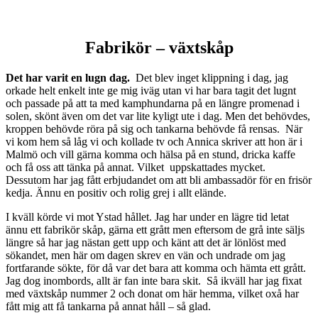
Fabrikör – växtskåp
Det har varit en lugn dag.
Det blev inget klippning i dag, jag
orkade helt enkelt inte ge mig iväg utan vi har bara tagit det lugnt
och passade på att ta med kamphundarna på en längre promenad i
solen, skönt även om det var lite kyligt ute i dag. Men det behövdes,
kroppen behövde röra på sig och tankarna behövde få rensas. När
vi kom hem så låg vi och kollade tv och Annica skriver att hon är i
Malmö och vill gärna komma och hälsa på en stund, dricka kaffe
och få oss att tänka på annat. Vilket uppskattades mycket.
Dessutom har jag fått erbjudandet om att bli ambassadör för en frisör
kedja. Ännu en positiv och rolig grej i allt elände.
I kväll körde vi mot Ystad hållet. Jag har under en lägre tid letat
ännu ett fabrikör skåp, gärna ett grått men eftersom de grå inte säljs
längre så har jag nästan gett upp och känt att det är lönlöst med
sökandet, men här om dagen skrev en vän och undrade om jag
fortfarande sökte, för då var det bara att komma och hämta ett grått.
Jag dog inombords, allt är fan inte bara skit. Så ikväll har jag fixat
med växtskåp nummer 2 och donat om här hemma, vilket oxå har
fått mig att få tankarna på annat håll – så glad.