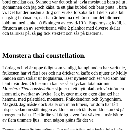
bord emellan oss. Svingott var det och så jävla mysigt att bara gå ut ,
sjömannen och jag och käka, ta ett glas bubbel och bara prata .. bara
vi. Det händer nästan aldrig och vi ska försöka få till detta i alla fall
en gång i månaden, när han är hemma ( vi får se hur det blir med
jobb nu med tanke på ökningen av covid-19 ). Supermysig kväll, ja
förutom att en av servitriserna välte 2 plankor med diverse skålar
och tallrikar på, så jag fick stekfett och sås på kläderna.
Monstera thai constellation.
Lördag och vi är uppe tidigt som vanligt, kamphunden har varit ute,
frukosten har vi fått i oss och nu dricker vi kaffe och njuter av Molly
Sanden som strålar ur högtalarna, läser nyheter och ser vad som har
hänt i världen. Och som ni kan se så är lyckan total när min
Monstera Thai c
onstellation
skjuter ut ett nytt blad och växtnörden
inom mig twerkar av lycka. Jag bygger mig en egen djungel här
hemma, med palettblad, monstera, Philodendron och Syngonium.
Magiskt. Jag måste dock ställa om mina timers, för dom har fått
frispel sedan omställningen av klockan och tänds nu klockan 04 på
morgonen haha. Det är lite väl tidigt, även fast växterna mår bättre
av flera timmars ljus .. men någon gräns får det va.
Dagens planer är inte många. Jag måste tvätta min jacka från i går