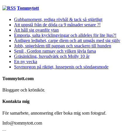
Tommytott
Gubbamoment, rediga rövhål & tack så stjärtligt
Att uppstå från de döda ca 9 månader senare ?!
Att håll sig ovanför ytan
Emporia, salta kycklingvingar och alldeles för lite ljus?!
Äntligen ledighet, carpe diem och att umgås med sig själv
Jobb, snigelslem till pappan och snackero till hunden
Senil , Gordon ramsay och vilken jävla farsa
Gräsänkling, huvudvärk och Molly 10 år
En ny vecka
Sovmorgon på riktigt, lussepenis och söndagsmode
Tommytott.com
Bloggare och krönikör.
Kontakta mig
För samarbete, annonsering eller boka mig som fotograf.
Info@tommytott.com