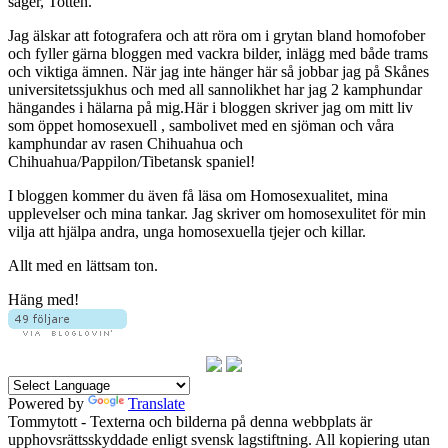
säger, Totten.
Jag älskar att fotografera och att röra om i grytan bland homofober
och fyller gärna bloggen med vackra bilder, inlägg med både trams
och viktiga ämnen. När jag inte hänger här så jobbar jag på Skånes
universitetssjukhus och med all sannolikhet har jag 2 kamphundar
hängandes i hälarna på mig.Här i bloggen skriver jag om mitt liv
som öppet homosexuell , sambolivet med en sjöman och våra
kamphundar av rasen Chihuahua och
Chihuahua/Pappilon/Tibetansk spaniel!
I bloggen kommer du även få läsa om Homosexualitet, mina
upplevelser och mina tankar. Jag skriver om homosexulitet för min
vilja att hjälpa andra, unga homosexuella tjejer och killar.
Allt med en lättsam ton.
Häng med!
Powered by
Translate
Tommytott - Texterna och bilderna på denna webbplats är
upphovsrättsskyddade enligt svensk lagstiftning. All kopiering utan