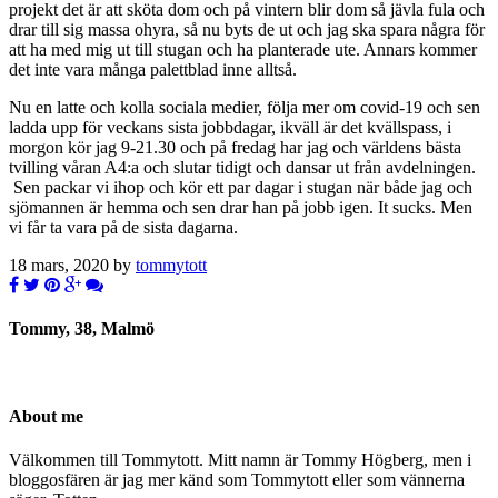
projekt det är att sköta dom och på vintern blir dom så jävla fula och
drar till sig massa ohyra, så nu byts de ut och jag ska spara några för
att ha med mig ut till stugan och ha planterade ute. Annars kommer
det inte vara många palettblad inne alltså.
Nu en latte och kolla sociala medier, följa mer om covid-19 och sen
ladda upp för veckans sista jobbdagar, ikväll är det kvällspass, i
morgon kör jag 9-21.30 och på fredag har jag och världens bästa
tvilling våran A4:a och slutar tidigt och dansar ut från avdelningen.
Sen packar vi ihop och kör ett par dagar i stugan när både jag och
sjömannen är hemma och sen drar han på jobb igen. It sucks. Men
vi får ta vara på de sista dagarna.
18 mars, 2020 by
tommytott
Tommy, 38, Malmö
About me
Välkommen till Tommytott. Mitt namn är Tommy Högberg, men i
bloggosfären är jag mer känd som Tommytott eller som vännerna