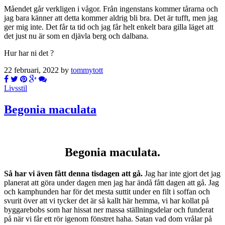
Måendet går verkligen i vågor. Från ingenstans kommer tårarna och
jag bara känner att detta kommer aldrig bli bra. Det är tufft, men jag
ger mig inte. Det får ta tid och jag får helt enkelt bara gilla läget att
det just nu är som en djävla berg och dalbana.
Hur har ni det ?
22 februari, 2022 by
tommytott
Livsstil
Begonia maculata
Begonia maculata.
Så har vi även fått denna tisdagen att gå.
Jag har inte gjort det jag
planerat att göra under dagen men jag har ändå fått dagen att gå. Jag
och kamphunden har för det mesta suttit under en filt i soffan och
svurit över att vi tycker det är så kallt här hemma, vi har kollat på
byggarebobs som har hissat ner massa ställningsdelar och funderat
på när vi får ett rör igenom fönstret haha. Satan vad dom vrålar på