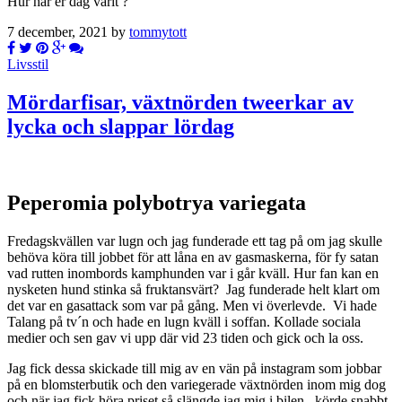
Hur har er dag varit ?
7 december, 2021 by
tommytott
Livsstil
Mördarfisar, växtnörden tweerkar av
lycka och slappar lördag
Peperomia polybotrya variegata
Fredagskvällen var lugn och jag funderade ett tag på om jag skulle
behöva köra till jobbet för att låna en av gasmaskerna, för fy satan
vad rutten inombords kamphunden var i går kväll. Hur fan kan en
nysketen hund stinka så fruktansvärt? Jag funderade helt klart om
det var en gasattack som var på gång. Men vi överlevde. Vi hade
Talang på tv´n och hade en lugn kväll i soffan. Kollade sociala
medier och sen gav vi upp där vid 23 tiden och gick och la oss.
Jag fick dessa skickade till mig av en vän på instagram som jobbar
på en blomsterbutik och den variegerade växtnörden inom mig dog
och när jag fick höra priset så slängde jag mig i bilen , körde snabbt