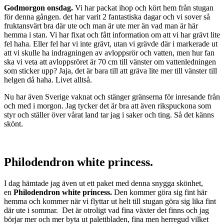
Godmorgon onsdag.
Vi har packat ihop och kört hem från stugan
för denna gången. det har varit 2 fantastiska dagar och vi sover så
fruktansvärt bra där ute och man är ute mer än vad man är här
hemma i stan. Vi har fixat och fått information om att vi har grävt lite
fel haha. Eller fel har vi inte grävt, utan vi grävde där i markerade ut
att vi skulle ha indragningen av avloppsrör och vatten, men hur fan
ska vi veta att avloppsröret är 70 cm till vänster om vattenledningen
som sticker upp? Jaja, det är bara till att gräva lite mer till vänster till
helgen då haha. Livet alltså.
Nu har även Sverige vaknat och stänger gränserna för inresande från
och med i morgon. Jag tycker det är bra att även rikspuckona som
styr och ställer över vårat land tar jag i saker och ting. Så det känns
skönt.
Philodendron white princess.
I dag hämtade jag även ut ett paket med denna snygga skönhet,
en
Philodendron white princess.
Den kommer göra sig fint här
hemma och kommer när vi flyttar ut helt till stugan göra sig lika fint
där ute i sommar. Det är otroligt vad fina växter det finns och jag
börjar mer och mer byta ut palettbladen, fina men herregud vilket