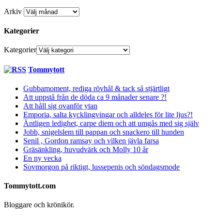
Arkiv
Kategorier
Kategorier
Tommytott
Gubbamoment, rediga rövhål & tack så stjärtligt
Att uppstå från de döda ca 9 månader senare ?!
Att håll sig ovanför ytan
Emporia, salta kycklingvingar och alldeles för lite ljus?!
Äntligen ledighet, carpe diem och att umgås med sig själv
Jobb, snigelslem till pappan och snackero till hunden
Senil , Gordon ramsay och vilken jävla farsa
Gräsänkling, huvudvärk och Molly 10 år
En ny vecka
Sovmorgon på riktigt, lussepenis och söndagsmode
Tommytott.com
Bloggare och krönikör.