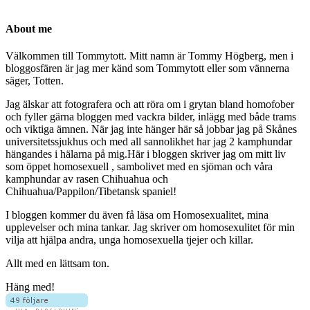
About me
Välkommen till Tommytott. Mitt namn är Tommy Högberg, men i
bloggosfären är jag mer känd som Tommytott eller som vännerna
säger, Totten.
Jag älskar att fotografera och att röra om i grytan bland homofober
och fyller gärna bloggen med vackra bilder, inlägg med både trams
och viktiga ämnen. När jag inte hänger här så jobbar jag på Skånes
universitetssjukhus och med all sannolikhet har jag 2 kamphundar
hängandes i hälarna på mig.Här i bloggen skriver jag om mitt liv
som öppet homosexuell , sambolivet med en sjöman och våra
kamphundar av rasen Chihuahua och
Chihuahua/Pappilon/Tibetansk spaniel!
I bloggen kommer du även få läsa om Homosexualitet, mina
upplevelser och mina tankar. Jag skriver om homosexulitet för min
vilja att hjälpa andra, unga homosexuella tjejer och killar.
Allt med en lättsam ton.
Häng med!