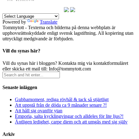
Powered by
Translate
Tommytott - Texterna och bilderna på denna webbplats är
upphovsrättsskyddade enligt svensk lagstiftning. All kopiering utan
uttryckligt medgivande är förbjuden.
Vill du synas här?
Vill du synas här i bloggen? Kontakta mig via kontaktformuläret
eller skicka ett mail till: Info@tommytott.com
Senaste inläggen
Gubbamoment, rediga rövhål & tack så stjärtligt
Att uppstå från de döda ca 9 månader senare ?!
Att håll sig ovanför ytan
Emporia, salta kycklingvingar och alldeles för lite ljus?!
Äntligen ledighet, carpe diem och att umgås med sig själv
Arkiv