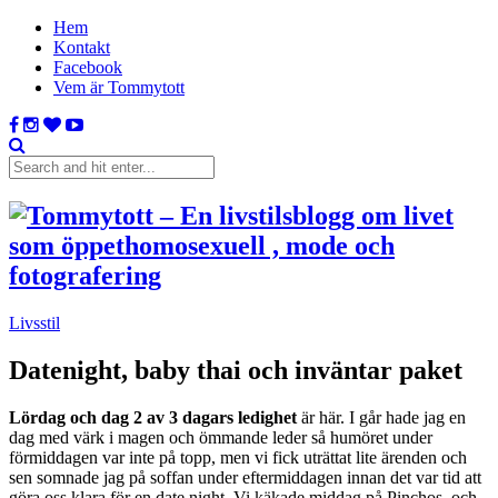
Hem
Kontakt
Facebook
Vem är Tommytott
Livsstil
Datenight, baby thai och inväntar paket
Lördag och dag 2 av 3 dagars ledighet
är här. I går hade jag en
dag med värk i magen och ömmande leder så humöret under
förmiddagen var inte på topp, men vi fick uträttat lite ärenden och
sen somnade jag på soffan under eftermiddagen innan det var tid att
göra oss klara för en date night. Vi käkade middag på Pinchos, och