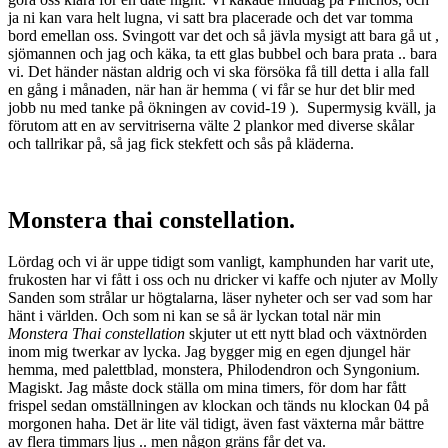
ja ni kan vara helt lugna, vi satt bra placerade och det var tomma
bord emellan oss. Svingott var det och så jävla mysigt att bara gå ut ,
sjömannen och jag och käka, ta ett glas bubbel och bara prata .. bara
vi. Det händer nästan aldrig och vi ska försöka få till detta i alla fall
en gång i månaden, när han är hemma ( vi får se hur det blir med
jobb nu med tanke på ökningen av covid-19 ). Supermysig kväll, ja
förutom att en av servitriserna välte 2 plankor med diverse skålar
och tallrikar på, så jag fick stekfett och sås på kläderna.
Monstera thai constellation.
Lördag och vi är uppe tidigt som vanligt, kamphunden har varit ute,
frukosten har vi fått i oss och nu dricker vi kaffe och njuter av Molly
Sanden som strålar ur högtalarna, läser nyheter och ser vad som har
hänt i världen. Och som ni kan se så är lyckan total när min
Monstera Thai c
onstellation
skjuter ut ett nytt blad och växtnörden
inom mig twerkar av lycka. Jag bygger mig en egen djungel här
hemma, med palettblad, monstera, Philodendron och Syngonium.
Magiskt. Jag måste dock ställa om mina timers, för dom har fått
frispel sedan omställningen av klockan och tänds nu klockan 04 på
morgonen haha. Det är lite väl tidigt, även fast växterna mår bättre
av flera timmars ljus .. men någon gräns får det va.