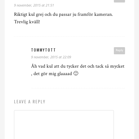
9 november, 2015 at 21:51
Riktigt kul grej och du passar ju framför kameran.
Trevlig kväll!
TOMMYTOTT
Reply
9 november, 2015 at 22:09
Åh vad kul att du tycker det och tack så mycket
, det gör mig glaaaad 🙂
LEAVE A REPLY