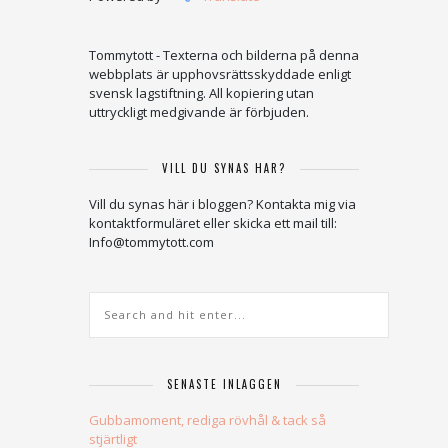
Tommytott - Texterna och bilderna på denna
webbplats är upphovsrättsskyddade enligt
svensk lagstiftning. All kopiering utan
uttryckligt medgivande är förbjuden.
VILL DU SYNAS HÄR?
Vill du synas här i bloggen? Kontakta mig via
kontaktformuläret eller skicka ett mail till:
Info@tommytott.com
SENASTE INLÄGGEN
Gubbamoment, rediga rövhål & tack så
stjärtligt