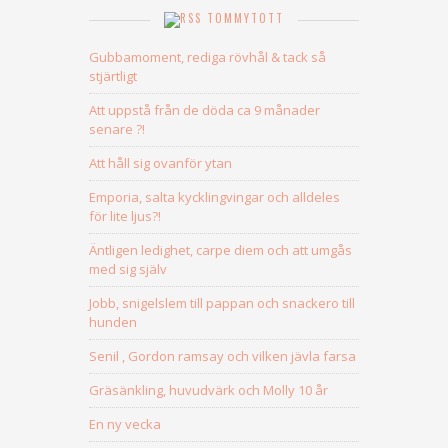
TOMMYTOTT
Gubbamoment, rediga rövhål & tack så
stjärtligt
Att uppstå från de döda ca 9 månader
senare ?!
Att håll sig ovanför ytan
Emporia, salta kycklingvingar och alldeles
för lite ljus?!
Äntligen ledighet, carpe diem och att umgås
med sig själv
Jobb, snigelslem till pappan och snackero till
hunden
Senil , Gordon ramsay och vilken jävla farsa
Gräsänkling, huvudvärk och Molly 10 år
En ny vecka