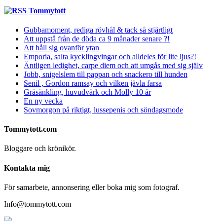
Tommytott
Gubbamoment, rediga rövhål & tack så stjärtligt
Att uppstå från de döda ca 9 månader senare ?!
Att håll sig ovanför ytan
Emporia, salta kycklingvingar och alldeles för lite ljus?!
Äntligen ledighet, carpe diem och att umgås med sig själv
Jobb, snigelslem till pappan och snackero till hunden
Senil , Gordon ramsay och vilken jävla farsa
Gräsänkling, huvudvärk och Molly 10 år
En ny vecka
Sovmorgon på riktigt, lussepenis och söndagsmode
Tommytott.com
Bloggare och krönikör.
Kontakta mig
För samarbete, annonsering eller boka mig som fotograf.
Info@tommytott.com