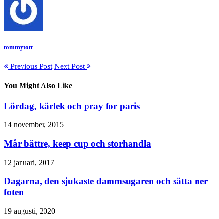
tommytott
Previous Post
Next Post
You Might Also Like
Lördag, kärlek och pray for paris
14 november, 2015
Mår bättre, keep cup och storhandla
12 januari, 2017
Dagarna, den sjukaste dammsugaren och sätta ner
foten
19 augusti, 2020