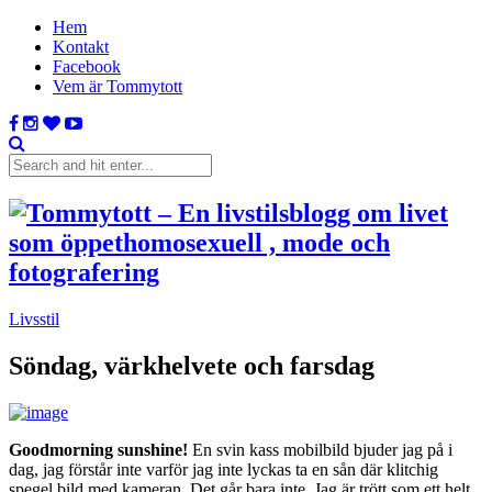
Hem
Kontakt
Facebook
Vem är Tommytott
Livsstil
Söndag, värkhelvete och farsdag
Goodmorning sunshine!
En svin kass mobilbild bjuder jag på i
dag, jag förstår inte varför jag inte lyckas ta en sån där klitchig
spegel bild med kameran. Det går bara inte. Jag är trött som ett helt