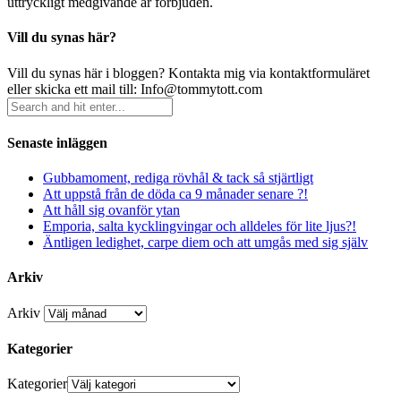
uttryckligt medgivande är förbjuden.
Vill du synas här?
Vill du synas här i bloggen? Kontakta mig via kontaktformuläret
eller skicka ett mail till: Info@tommytott.com
Senaste inläggen
Gubbamoment, rediga rövhål & tack så stjärtligt
Att uppstå från de döda ca 9 månader senare ?!
Att håll sig ovanför ytan
Emporia, salta kycklingvingar och alldeles för lite ljus?!
Äntligen ledighet, carpe diem och att umgås med sig själv
Arkiv
Arkiv
Kategorier
Kategorier