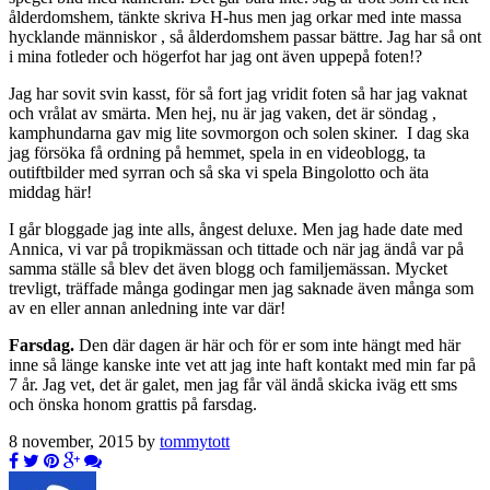
ålderdomshem, tänkte skriva H-hus men jag orkar med inte massa
hycklande människor , så ålderdomshem passar bättre. Jag har så ont
i mina fotleder och högerfot har jag ont även uppepå foten!?
Jag har sovit svin kasst, för så fort jag vridit foten så har jag vaknat
och vrålat av smärta. Men hej, nu är jag vaken, det är söndag ,
kamphundarna gav mig lite sovmorgon och solen skiner. I dag ska
jag försöka få ordning på hemmet, spela in en videoblogg, ta
outiftbilder med syrran och så ska vi spela Bingolotto och äta
middag här!
I går bloggade jag inte alls, ångest deluxe. Men jag hade date med
Annica, vi var på tropikmässan och tittade och när jag ändå var på
samma ställe så blev det även blogg och familjemässan. Mycket
trevligt, träffade många godingar men jag saknade även många som
av en eller annan anledning inte var där!
Farsdag.
Den där dagen är här och för er som inte hängt med här
inne så länge kanske inte vet att jag inte haft kontakt med min far på
7 år. Jag vet, det är galet, men jag får väl ändå skicka iväg ett sms
och önska honom grattis på farsdag.
8 november, 2015 by
tommytott