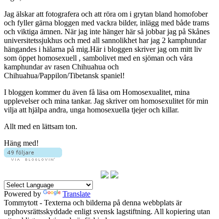
Jag älskar att fotografera och att röra om i grytan bland homofober
och fyller gärna bloggen med vackra bilder, inlägg med både trams
och viktiga ämnen. När jag inte hänger här så jobbar jag på Skånes
universitetssjukhus och med all sannolikhet har jag 2 kamphundar
hängandes i hälarna på mig.Här i bloggen skriver jag om mitt liv
som öppet homosexuell , sambolivet med en sjöman och våra
kamphundar av rasen Chihuahua och
Chihuahua/Pappilon/Tibetansk spaniel!
I bloggen kommer du även få läsa om Homosexualitet, mina
upplevelser och mina tankar. Jag skriver om homosexulitet för min
vilja att hjälpa andra, unga homosexuella tjejer och killar.
Allt med en lättsam ton.
Häng med!
Powered by
Translate
Tommytott - Texterna och bilderna på denna webbplats är
upphovsrättsskyddade enligt svensk lagstiftning. All kopiering utan