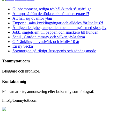
Gubbamoment, rediga rövhål & tack så stjärtligt
Att uppstå från de döda ca 9 månader senare ?!
Att håll sig ovanför ytan
Emporia, salta kycklingvingar och alldeles för lite ljus?!
Äntligen ledighet, carpe diem och att umgås med sig själv
Jobb, snigelslem till pappan och snackero till hunden
Senil , Gordon ramsay och vilken jävla farsa
Gräsänkling, huvudvärk och Molly 10 år
En ny vecka
Sovmorgon på riktigt, lussepenis och söndagsmode
Tommytott.com
Bloggare och krönikör.
Kontakta mig
För samarbete, annonsering eller boka mig som fotograf.
Info@tommytott.com