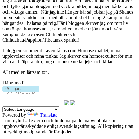
Jag älskar att fotografera och att röra om i grytan bland homofober
och fyller gärna bloggen med vackra bilder, inlägg med både trams
och viktiga ämnen. När jag inte hänger här så jobbar jag på Skånes
universitetssjukhus och med all sannolikhet har jag 2 kamphundar
hängandes i hälarna på mig.Här i bloggen skriver jag om mitt liv
som öppet homosexuell , sambolivet med en sjöman och våra
kamphundar av rasen Chihuahua och
Chihuahua/Pappilon/Tibetansk spaniel!
I bloggen kommer du även få läsa om Homosexualitet, mina
upplevelser och mina tankar. Jag skriver om homosexulitet för min
vilja att hjälpa andra, unga homosexuella tjejer och killar.
Allt med en lättsam ton.
Häng med!
Powered by
Translate
Tommytott - Texterna och bilderna på denna webbplats är
upphovsrättsskyddade enligt svensk lagstiftning. All kopiering utan
uttryckligt medgivande är förbjuden.