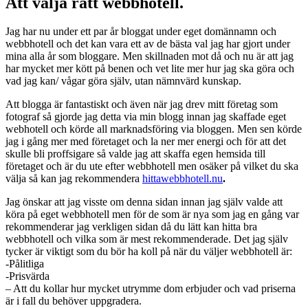
Att välja rätt webbhotell.
Jag har nu under ett par år bloggat under eget domännamn och
webbhotell och det kan vara ett av de bästa val jag har gjort under
mina alla år som bloggare. Men skillnaden mot då och nu är att jag
har mycket mer kött på benen och vet lite mer hur jag ska göra och
vad jag kan/ vågar göra själv, utan nämnvärd kunskap.
Att blogga är fantastiskt och även när jag drev mitt företag som
fotograf så gjorde jag detta via min blogg innan jag skaffade eget
webhotell och körde all marknadsföring via bloggen. Men sen körde
jag i gång mer med företaget och la ner mer energi och för att det
skulle bli proffsigare så valde jag att skaffa egen hemsida till
företaget och är du ute efter webbhotell men osäker på vilket du ska
välja så kan jag rekommendera
hittawebbhotell.nu
.
Jag önskar att jag visste om denna sidan innan jag själv valde att
köra på eget webbhotell men för de som är nya som jag en gång var
rekommenderar jag verkligen sidan då du lätt kan hitta bra
webbhotell och vilka som är mest rekommenderade. Det jag själv
tycker är viktigt som du bör ha koll på när du väljer webbhotell är:
-Pålitliga
-Prisvärda
– Att du kollar hur mycket utrymme dom erbjuder och vad priserna
är i fall du behöver uppgradera.