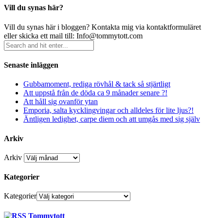
Vill du synas här?
Vill du synas här i bloggen? Kontakta mig via kontaktformuläret
eller skicka ett mail till: Info@tommytott.com
Senaste inläggen
Gubbamoment, rediga rövhål & tack så stjärtligt
Att uppstå från de döda ca 9 månader senare ?!
Att håll sig ovanför ytan
Emporia, salta kycklingvingar och alldeles för lite ljus?!
Äntligen ledighet, carpe diem och att umgås med sig själv
Arkiv
Arkiv
Kategorier
Kategorier
Tommytott