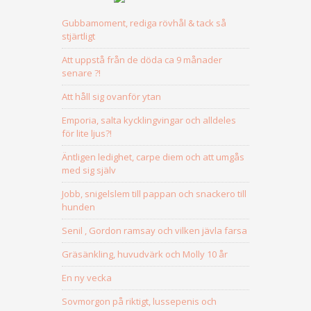
Gubbamoment, rediga rövhål & tack så
stjärtligt
Att uppstå från de döda ca 9 månader
senare ?!
Att håll sig ovanför ytan
Emporia, salta kycklingvingar och alldeles
för lite ljus?!
Äntligen ledighet, carpe diem och att umgås
med sig själv
Jobb, snigelslem till pappan och snackero till
hunden
Senil , Gordon ramsay och vilken jävla farsa
Gräsänkling, huvudvärk och Molly 10 år
En ny vecka
Sovmorgon på riktigt, lussepenis och