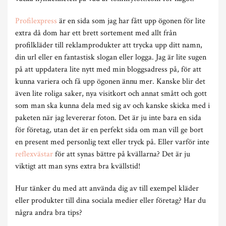
Profilexpress
är en sida som jag har fått upp ögonen för lite
extra då dom har ett brett sortement med allt från
profilkläder till reklamprodukter att trycka upp ditt namn,
din url eller en fantastisk slogan eller logga. Jag är lite sugen
på att uppdatera lite nytt med min bloggsadress på, för att
kunna variera och få upp ögonen ännu mer. Kanske blir det
även lite roliga saker, nya visitkort och annat smått och gott
som man ska kunna dela med sig av och kanske skicka med i
paketen när jag levererar foton. Det är ju inte bara en sida
för företag, utan det är en perfekt sida om man vill ge bort
en present med personlig text eller tryck på. Eller varför inte
reflexvästar
för att synas bättre på kvällarna? Det är ju
viktigt att man syns extra bra kvällstid!
Hur tänker du med att använda dig av till exempel kläder
eller produkter till dina sociala medier eller företag? Har du
några andra bra tips?