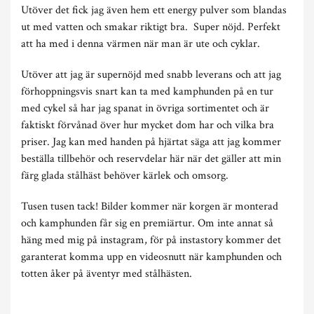
Utöver det fick jag även hem ett energy pulver som blandas
ut med vatten och smakar riktigt bra. Super nöjd. Perfekt
att ha med i denna värmen när man är ute och cyklar.
Utöver att jag är supernöjd med snabb leverans och att jag
förhoppningsvis snart kan ta med kamphunden på en tur
med cykel så har jag spanat in övriga sortimentet och är
faktiskt förvånad över hur mycket dom har och vilka bra
priser. Jag kan med handen på hjärtat säga att jag kommer
beställa tillbehör och reservdelar här när det gäller att min
färg glada stålhäst behöver kärlek och omsorg.
Tusen tusen tack! Bilder kommer när korgen är monterad
och kamphunden får sig en premiärtur. Om inte annat så
häng med mig på instagram, för på instastory kommer det
garanterat komma upp en videosnutt när kamphunden och
totten åker på äventyr med stålhästen.