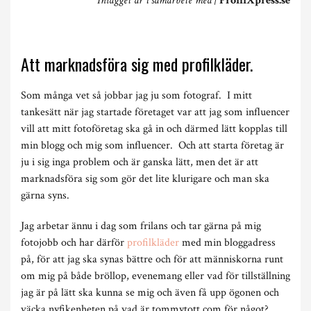
Inlägget är i samarbete med |
ProfilXpress.se
Att marknadsföra sig med profilkläder.
Som många vet så jobbar jag ju som fotograf. I mitt
tankesätt när jag startade företaget var att jag som influencer
vill att mitt fotoföretag ska gå in och därmed lätt kopplas till
min blogg och mig som influencer. Och att starta företag är
ju i sig inga problem och är ganska lätt, men det är att
marknadsföra sig som gör det lite klurigare och man ska
gärna syns.
Jag arbetar ännu i dag som frilans och tar gärna på mig
fotojobb och har därför
profilkläder
med min bloggadress
på, för att jag ska synas bättre och för att människorna runt
om mig på både bröllop, evenemang eller vad för tillställning
jag är på lätt ska kunna se mig och även få upp ögonen och
väcka nyfikenheten på vad är tommytott.com för något?