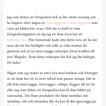
Jag som älskar att fotografera fick ju lite smått crawing och
ha begäret efter någon av
fotoväggarna / mässväggarna
som
visas på bilden här ovan. Och när vi ändå är inne
fotograferingspåret så såg jag att dom även har ett
redcarpet-kit
. Hur fantastiskt hade inte detta vara att ha när
man ska ha lite festlighet och rulla ut röda mattan för
gästerna och så tar man snygga redcarpet foton kvällen till
ära? Magiskt. Även detta redcarpet-kit fick jag lite habegär
för haha!
Något som jag tycker är extra bra med butiken och företaget
är att dom har ett så stort utbud som passar många. Det är
allt från mässväggar, fotoväggar, rollups, flaggor till att du
eller jag som älskar att fotografera kan få dina bilder på
canvasduk. Det finns produkter för både inomhus och
utomhus, tält och sittsäckar där du kan få din egen logga på.