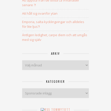
Att uppstå från de döda ca 9 månader
senare ?!
Att håll sig ovanför ytan
Emporia, salta kycklingvingar och alldeles
för lite ljus?!
Äntligen ledighet, carpe diem och att umgås
med sig själv
ARKIV
Arkiv
KATEGORIER
Kategorier
TOMMYTOTT