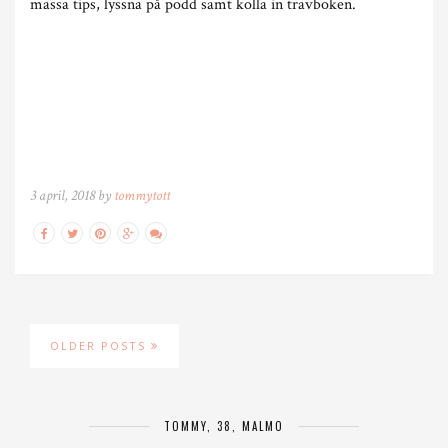
massa tips, lyssna på podd samt kolla in travboken.
3 april, 2018 by
tommytott
OLDER POSTS
TOMMY, 38, MALMÖ