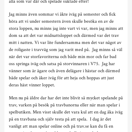
alla som var där och spelade suktade efter!
Jag minns även sommar vi åkte iväg på semester och fick
höra att vi under semestern även skulle besöka en av de
stora loppen, nu minns jag inte vart vi var, men jag minns att
dom sa att det var midnattsloppet och därmed var det trav
mitt i natten. Vi var lite fundersamma men det var något av
de roligaste i travväg som jag varit med på. Jag minns så väl
när det var storfavoriterna och både min mor och far bad
oss springa iväg och satsa på storvinnaren i V75. Jag har
vänner som är ägare och även delägare i hästar och därmed
både spelar och åker iväg för att heja och hoppas att just
deras häst vinner loppet.
Men nu på äldre dar har det inte blivit så mycket spelande på
trav, varken på besök på travbanorna eller när man spelar i
spelbutiken. Men visst skulle det vara kul att en dag åka iväg
på en travbana och själv testa på att spela. I dag är det
vanligt att man spelar online och på trav.se kan du få en