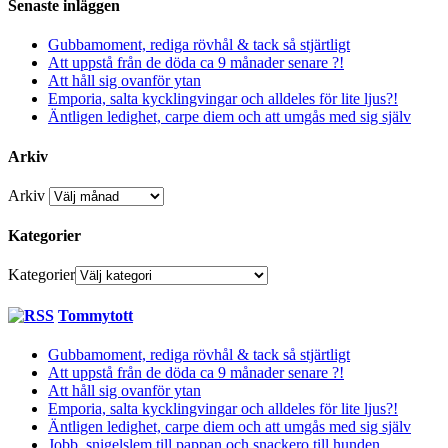
Senaste inläggen
Gubbamoment, rediga rövhål & tack så stjärtligt
Att uppstå från de döda ca 9 månader senare ?!
Att håll sig ovanför ytan
Emporia, salta kycklingvingar och alldeles för lite ljus?!
Äntligen ledighet, carpe diem och att umgås med sig själv
Arkiv
Arkiv
Kategorier
Kategorier
Tommytott
Gubbamoment, rediga rövhål & tack så stjärtligt
Att uppstå från de döda ca 9 månader senare ?!
Att håll sig ovanför ytan
Emporia, salta kycklingvingar och alldeles för lite ljus?!
Äntligen ledighet, carpe diem och att umgås med sig själv
Jobb, snigelslem till pappan och snackero till hunden