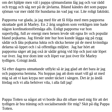
om det hjälpte men väl i pappa sjömansfamn låg jag och var rädd
och trygg och såg ner på de jävlarna. Ibland kändes det som pappa
sjöman var mer rädd för hundarna än vad jag var. Lite roligt faktiskt.
Papporna var glada, ja jag med för att få följa med men papporna
skrattade gott åt Marley. En 2 årig ungdom som verkligen inte hade
någon kordinationsförmåga alls. Enligt papporna var hon
superlydig, full av energi men benen levde sitt egna liv och populär
bland pojkarna. Jag förstår inte hur hon kunde lägga sig på rygg
sådär och låta pojkarna lukta och slicka henne på de mest kvinnliga
delarna så öppet och i så offentliga miljöer. Jag har hört att
papporna säger att jag oxå är sådär grisig vid löp och just när löpet
var över. Jag tror dom inte och löpet var just över för Marley
tydligen. Grisigt ändå.
Så efter dagens utmattande utflykt så är jag glad att det bara är jag
och papporna hemma. Nu hoppas jag att dom snart vill gå ut med
mig så att vi kan krypa ner under täcket i sängen. Det är ju ändå
lördag och vi alla behöver vila, i alla fall jag!
Pappa Totten sa något att vi borde åka dit oftare med mig för att det
tydligen är bra träning och socialiserande för mig? Skit på dig Pappa
Totten.