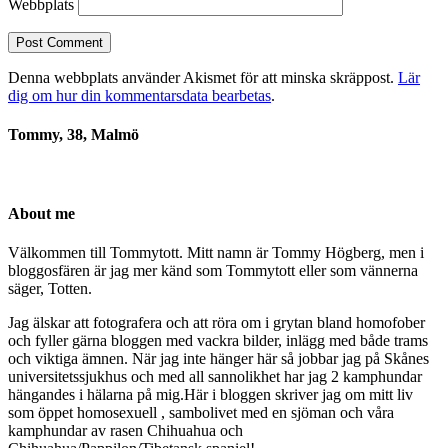
Webbplats
Denna webbplats använder Akismet för att minska skräppost.
Lär
dig om hur din kommentarsdata bearbetas
.
Tommy, 38, Malmö
About me
Välkommen till Tommytott. Mitt namn är Tommy Högberg, men i
bloggosfären är jag mer känd som Tommytott eller som vännerna
säger, Totten.
Jag älskar att fotografera och att röra om i grytan bland homofober
och fyller gärna bloggen med vackra bilder, inlägg med både trams
och viktiga ämnen. När jag inte hänger här så jobbar jag på Skånes
universitetssjukhus och med all sannolikhet har jag 2 kamphundar
hängandes i hälarna på mig.Här i bloggen skriver jag om mitt liv
som öppet homosexuell , sambolivet med en sjöman och våra
kamphundar av rasen Chihuahua och