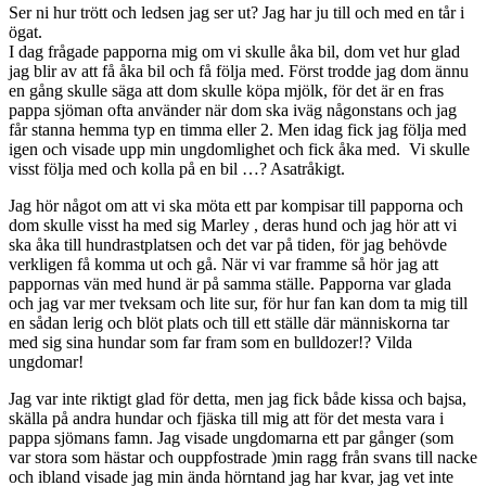
Ser ni hur trött och ledsen jag ser ut? Jag har ju till och med en tår i
ögat.
I dag frågade papporna mig om vi skulle åka bil, dom vet hur glad
jag blir av att få åka bil och få följa med. Först trodde jag dom ännu
en gång skulle säga att dom skulle köpa mjölk, för det är en fras
pappa sjöman ofta använder när dom ska iväg någonstans och jag
får stanna hemma typ en timma eller 2. Men idag fick jag följa med
igen och visade upp min ungdomlighet och fick åka med. Vi skulle
visst följa med och kolla på en bil …? Asatråkigt.
Jag hör något om att vi ska möta ett par kompisar till papporna och
dom skulle visst ha med sig Marley , deras hund och jag hör att vi
ska åka till hundrastplatsen och det var på tiden, för jag behövde
verkligen få komma ut och gå. När vi var framme så hör jag att
pappornas vän med hund är på samma ställe. Papporna var glada
och jag var mer tveksam och lite sur, för hur fan kan dom ta mig till
en sådan lerig och blöt plats och till ett ställe där människorna tar
med sig sina hundar som far fram som en bulldozer!? Vilda
ungdomar!
Jag var inte riktigt glad för detta, men jag fick både kissa och bajsa,
skälla på andra hundar och fjäska till mig att för det mesta vara i
pappa sjömans famn. Jag visade ungdomarna ett par gånger (som
var stora som hästar och ouppfostrade )min ragg från svans till nacke
och ibland visade jag min ända hörntand jag har kvar, jag vet inte