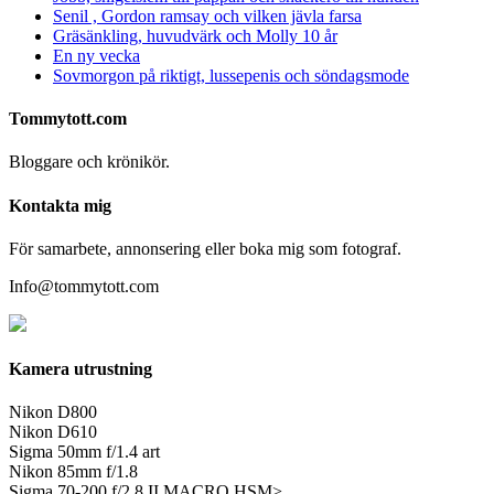
Senil , Gordon ramsay och vilken jävla farsa
Gräsänkling, huvudvärk och Molly 10 år
En ny vecka
Sovmorgon på riktigt, lussepenis och söndagsmode
Tommytott.com
Bloggare och krönikör.
Kontakta mig
För samarbete, annonsering eller boka mig som fotograf.
Info@tommytott.com
Kamera utrustning
Nikon D800
Nikon D610
Sigma 50mm f/1.4 art
Nikon 85mm f/1.8
Sigma 70-200 f/2.8 II MACRO HSM>