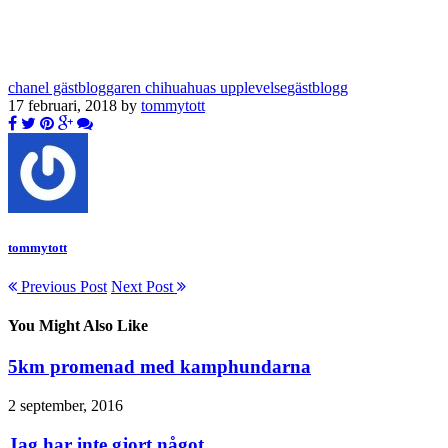
chanel gästbloggar
en chihuahuas upplevelse
gästblogg
17 februari, 2018 by
tommytott
tommytott
Previous Post
Next Post
You Might Also Like
5km promenad med kamphundarna
2 september, 2016
Jag har inte gjort något