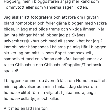
Högberg, men i bloggosfären är jag mer känd som
Tommytott eller som vännerna säger, Totten.
Jag älskar att fotografera och att röra om i grytan
bland homofober och fyller gärna bloggen med vackra
bilder, inlägg med både trams och viktiga ämnen. När
jag inte hänger här så jobbar jag på Skånes
universitetssjukhus och med all sannolikhet har jag 2
kamphundar hängandes i hälarna på mig.Här i bloggen
skriver jag om mitt liv som öppet homosexuell ,
sambolivet med en sjöman och våra kamphundar av
rasen Chihuahua och Chihuahua/Pappilon/Tibetansk
spaniel!
I bloggen kommer du även få läsa om Homosexualitet,
mina upplevelser och mina tankar. Jag skriver om
homosexulitet för min vilja att hjälpa andra, unga
homosexuella tjejer och killar.
Allt med en lättsam ton.