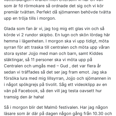
som är fd rörmokare så ordnade det sig och vi kör
premiär tvätten. Perfekt då sjömannen behövde tvätta
upp en tröja tills i morgon.
Glada som fan är vi, jag tog mig ett glas vin och så
körde vi 2 rundor skipbo. En lugn och skön lördag här
hemma i lägenheten. I morgon ska vi upp tidigt, möta
syrran för att traska till centralen och möta upp våran
stora syster Jojjo med man och barn, samt Kiddes
släktingar, så 11 personer ska vi möta upp på
Centralen och umgås med – Gud , det var flera år
sedan vi träffades så det ser jag fram emot. Jag ska
försöka lura med mig lillsyrran, Jojjo och sjömannen in
i något spökgrejs på tivolit. Såg ett videoklipp av en
vän på Facebook, så den vill jag testa oavsett hur
tramsig den är haha!
Så i morgon blir det Malmö festivalen. Har jag någon
läsare som är där på dagen någon gång från 10.30 och