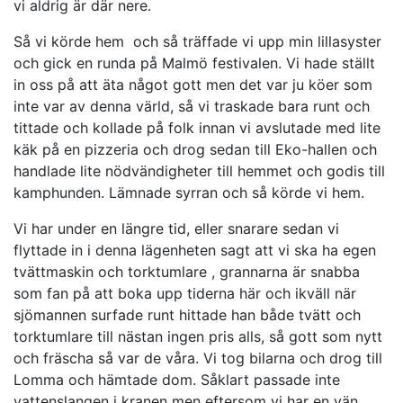
vi aldrig är där nere.
Så vi körde hem och så träffade vi upp min lillasyster
och gick en runda på Malmö festivalen. Vi hade ställt
in oss på att äta något gott men det var ju köer som
inte var av denna värld, så vi traskade bara runt och
tittade och kollade på folk innan vi avslutade med lite
käk på en pizzeria och drog sedan till Eko-hallen och
handlade lite nödvändigheter till hemmet och godis till
kamphunden. Lämnade syrran och så körde vi hem.
Vi har under en längre tid, eller snarare sedan vi
flyttade in i denna lägenheten sagt att vi ska ha egen
tvättmaskin och torktumlare , grannarna är snabba
som fan på att boka upp tiderna här och ikväll när
sjömannen surfade runt hittade han både tvätt och
torktumlare till nästan ingen pris alls, så gott som nytt
och fräscha så var de våra. Vi tog bilarna och drog till
Lomma och hämtade dom. Såklart passade inte
vattenslangen i kranen men eftersom vi har en vän