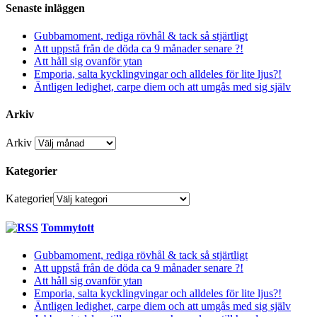
Senaste inläggen
Gubbamoment, rediga rövhål & tack så stjärtligt
Att uppstå från de döda ca 9 månader senare ?!
Att håll sig ovanför ytan
Emporia, salta kycklingvingar och alldeles för lite ljus?!
Äntligen ledighet, carpe diem och att umgås med sig själv
Arkiv
Arkiv
Kategorier
Kategorier
Tommytott
Gubbamoment, rediga rövhål & tack så stjärtligt
Att uppstå från de döda ca 9 månader senare ?!
Att håll sig ovanför ytan
Emporia, salta kycklingvingar och alldeles för lite ljus?!
Äntligen ledighet, carpe diem och att umgås med sig själv