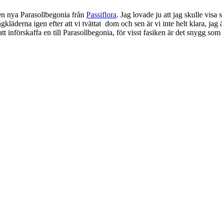
en nya Parasollbegonia från
Passiflora
. Jag lovade ju att jag skulle vi
äderna igen efter att vi tvättat dom och sen är vi inte helt klara, jag ä
 att införskaffa en till Parasollbegonia, för visst fasiken är det snygg 