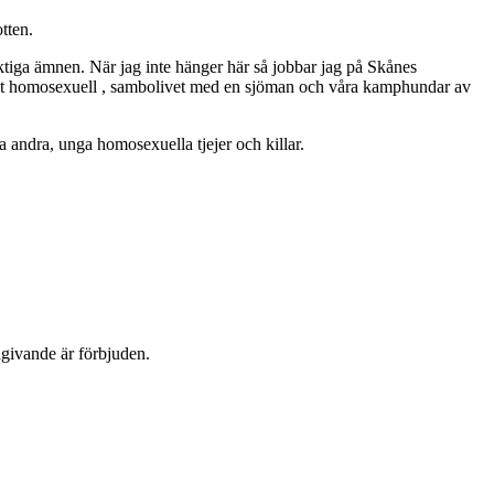
tten.
ktiga ämnen. När jag inte hänger här så jobbar jag på Skånes
ppet homosexuell , sambolivet med en sjöman och våra kamphundar av
 andra, unga homosexuella tjejer och killar.
dgivande är förbjuden.