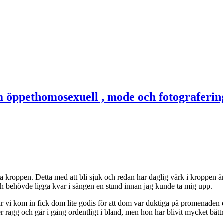
 kroppen. Detta med att bli sjuk och redan har daglig värk i kroppen är i
ch behövde ligga kvar i sängen en stund innan jag kunde ta mig upp.
är vi kom in fick dom lite godis för att dom var duktiga på promenaden o
r ragg och går i gång ordentligt i bland, men hon har blivit mycket bättr