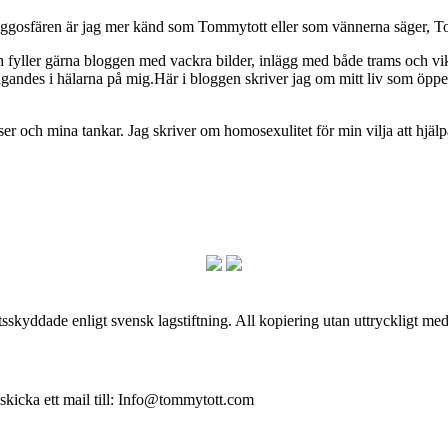
osfären är jag mer känd som Tommytott eller som vännerna säger, To
ch fyller gärna bloggen med vackra bilder, inlägg med både trams och vi
ngandes i hälarna på mig.Här i bloggen skriver jag om mitt liv som ö
och mina tankar. Jag skriver om homosexulitet för min vilja att hjälpa
skyddade enligt svensk lagstiftning. All kopiering utan uttryckligt me
 skicka ett mail till: Info@tommytott.com