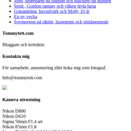
Jobb, snigelslem till pappan och snackero till hunden
Senil , Gordon ramsay och vilken jävla farsa
Gräsänkling, huvudvärk och Molly 10 år
En ny vecka
Sovmorgon på riktigt, lussepenis och söndagsmode
Tommytott.com
Bloggare och krönikör.
Kontakta mig
För samarbete, annonsering eller boka mig som fotograf.
Info@tommytott.com
Kamera utrustning
Nikon D800
Nikon D610
Sigma 50mm f/1.4 art
Nikon 85mm f/1.8