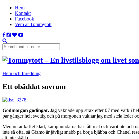
Hem
Kontakt
Facebook
Vem är Tommytott
Hem och Inredning
Ett obäddat sovrum
Godmorgon godingar.
Jag vaknade upp strax efter 07 med värk i hela
par gånger helt svettig och på morgonen vaknar jag med stela leder o
Men nu är kaffet klart, kamphundarna har fått mat och varit ute och n
inte så ofta, så Gizmo är jävligt snabb på börja bjäbba och Chanel rese
att inte skälla.