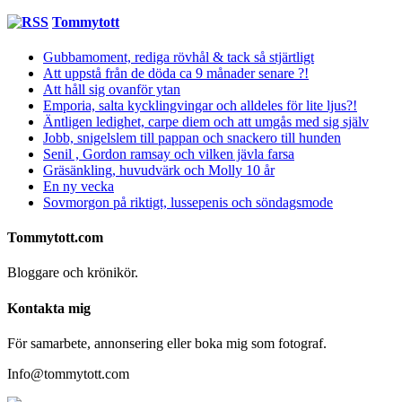
Tommytott
Gubbamoment, rediga rövhål & tack så stjärtligt
Att uppstå från de döda ca 9 månader senare ?!
Att håll sig ovanför ytan
Emporia, salta kycklingvingar och alldeles för lite ljus?!
Äntligen ledighet, carpe diem och att umgås med sig själv
Jobb, snigelslem till pappan och snackero till hunden
Senil , Gordon ramsay och vilken jävla farsa
Gräsänkling, huvudvärk och Molly 10 år
En ny vecka
Sovmorgon på riktigt, lussepenis och söndagsmode
Tommytott.com
Bloggare och krönikör.
Kontakta mig
För samarbete, annonsering eller boka mig som fotograf.
Info@tommytott.com