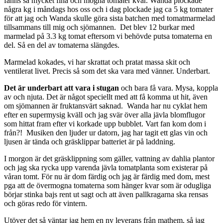
fanns så mycket fina och mogna tomater kvar. Wanda plockade
några kg i måndags hos oss och i dag plockade jag ca 5 kg tomater
för att jag och Wanda skulle göra sista batchen med tomatmarmelad
tillsammans till mig och sjömannen. Det blev 12 burkar med
marmelad på 3.3 kg tomat eftersom vi behövde putsa tomaterna en
del. Så en del av tomaterna slängdes.
Marmelad kokades, vi har skrattat och pratat massa skit och
ventilerat livet. Precis så som det ska vara med vänner. Underbart.
Det är underbart att vara i stugan
och bara få vara. Mysa, koppla
av och njuta. Det är något speciellt med att få komma ut hit, även
om sjömannen är fruktansvärt saknad. Wanda har nu cyklat hem
efter en supermysig kväll och jag svär över alla jävla blomflugor
som hittat fram efter vi korkade upp bubblet. Vart fan kom dom i
från?! Musiken den ljuder ur datorn, jag har tagit ett glas vin och
ljusen är tända och gräsklippar batteriet är på laddning.
I morgon är det gräsklippning som gäller, vattning av dahlia plantor
och jag ska rycka upp varenda jävla tomatplanta som existerar på
våran tomt. För nu är dom färdig och jag är färdig med dom, mest
pga att de övermogna tomaterna som hänger kvar som är odugliga
börjar stinka bajs rent ut sagt och att även pallkragarna ska rensas
och göras redo för vintern.
Utöver det så väntar jag hem en ny leverans från mathem, så jag