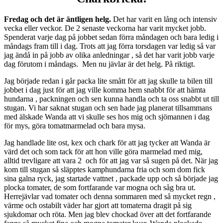
Fredag och det är äntligen helg.
Det har varit en lång och intensiv
vecka eller veckor. De 2 senaste veckorna har varit mycket jobb.
Spenderat varje dag på jobbet sedan förra måndagen och bara ledig i
måndags fram till i dag. Trots att jag förra torsdagen var ledig så var
jag ändå in på jobb av olika anledningar , så det har varit jobb varje
dag förutom i måndags. Men nu jävlar är det helg. På riktigt.
Jag började redan i går packa lite smått för att jag skulle ta bilen till
jobbet i dag just för att jag ville komma hem snabbt för att hämta
hundarna , packningen och sen kunna handla och ta oss snabbt ut till
stugan. Vi har saknat stugan och sen hade jag planerat tillsammans
med älskade Wanda att vi skulle ses hos mig och sjömannen i dag
för mys, göra tomatmarmelad och bara mysa.
Jag handlade lite ost, kex och chark för att jag tycker att Wanda är
värd det och som tack för att hon ville göra marmelad med mig,
alltid trevligare att vara 2 och för att jag var så sugen på det. När jag
kom till stugan så släpptes kamphundarna fria och som dom fick
sina galna ryck, jag startade vattnet , packade upp och så började jag
plocka tomater, de som fortfarande var mogna och såg bra ut.
Herrejävlar vad tomater och denna sommaren med så mycket regn ,
värme och ostabilt väder har gjort att tomaterna dragit på sig
sjukdomar och röta. Men jag blev chockad över att det fortfarande