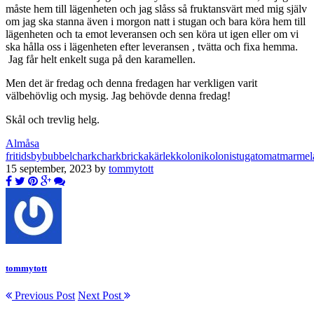
måste hem till lägenheten och jag slåss så fruktansvärt med mig själv
om jag ska stanna även i morgon natt i stugan och bara köra hem till
lägenheten och ta emot leveransen och sen köra ut igen eller om vi
ska hålla oss i lägenheten efter leveransen , tvätta och fixa hemma.
Jag får helt enkelt suga på den karamellen.
Men det är fredag och denna fredagen har verkligen varit
välbehövlig och mysig. Jag behövde denna fredag!
Skål och trevlig helg.
Almåsa
fritidsby
bubbel
chark
charkbricka
kärlek
koloni
kolonistuga
tomatmarmel
15 september, 2023 by
tommytott
tommytott
Previous Post
Next Post