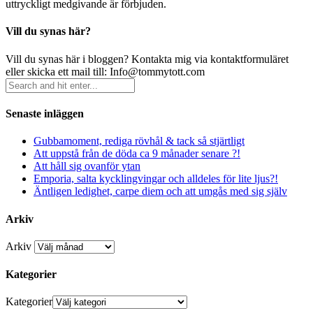
uttryckligt medgivande är förbjuden.
Vill du synas här?
Vill du synas här i bloggen? Kontakta mig via kontaktformuläret
eller skicka ett mail till: Info@tommytott.com
Senaste inläggen
Gubbamoment, rediga rövhål & tack så stjärtligt
Att uppstå från de döda ca 9 månader senare ?!
Att håll sig ovanför ytan
Emporia, salta kycklingvingar och alldeles för lite ljus?!
Äntligen ledighet, carpe diem och att umgås med sig själv
Arkiv
Arkiv
Kategorier
Kategorier